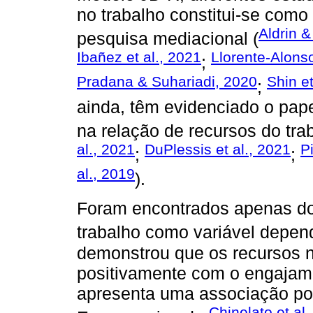
no trabalho constitui-se com
Aldrin &
pesquisa mediacional (
Ibañez et al., 2021
Llorente-Alons
;
Pradana & Suhariadi, 2020
Shin et
;
ainda, têm evidenciado o pap
na relação de recursos do trab
al., 2021
DuPlessis et al., 2021
P
;
;
al., 2019
).
Foram encontrados apenas do
trabalho como variável depen
demonstrou que os recursos n
positivamente com o engajame
apresenta uma associação pos
Chinelato et al