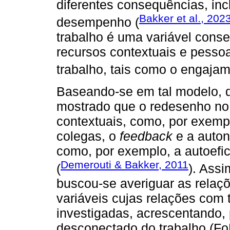
diferentes consequências, in
Bakker et al., 202
desempenho (
trabalho é uma variável conse
recursos contextuais e pessoa
trabalho, tais como o engajam
Baseando-se em tal modelo, d
mostrado que o redesenho no t
contextuais, como, por exempl
colegas, o
feedback
e a auton
como, por exemplo, a autoefic
Demerouti & Bakker, 2011
(
). Ass
buscou-se averiguar as relaç
variáveis cujas relações com 
investigadas, acrescentando,
desconectado do trabalho (F