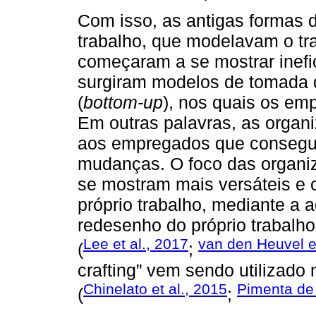
Com isso, as antigas formas 
trabalho, que modelavam o tra
começaram a se mostrar inefi
surgiram modelos de tomada 
(
bottom-up
), nos quais os e
Em outras palavras, as organ
aos empregados que consegu
mudanças. O foco das organi
se mostram mais versáteis e c
próprio trabalho, mediante a
redesenho do próprio trabalh
Lee et al., 2017
van den Heuvel et
(
;
crafting” vem sendo utilizado
Chinelato et al., 2015
Pimenta de 
(
;