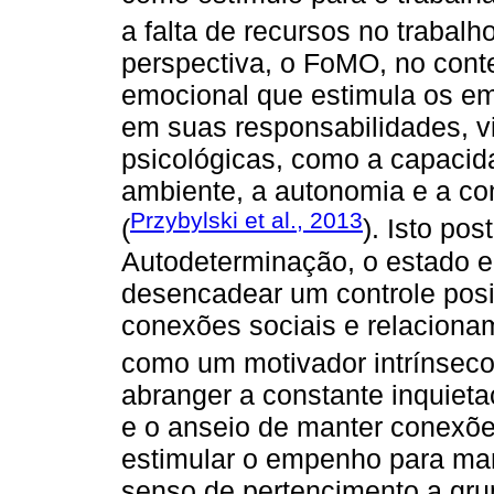
a falta de recursos no trabalho
perspectiva, o FoMO, no conte
emocional que estimula os e
em suas responsabilidades, 
psicológicas, como a capacida
ambiente, a autonomia e a co
Przybylski et al., 2013
(
). Isto po
Autodeterminação, o estado 
desencadear um controle posi
conexões sociais e relacionam
como um motivador intrínseco
abranger a constante inquieta
e o anseio de manter conexõ
estimular o empenho para man
senso de pertencimento a gr