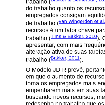
trabalho (
do trabalho quanto os recurso
empregados consigam equilib
van Wingerden et al
de trabalho (
recursos é um fator chave pa
Tims & Bakker, 2010
trabalho (
).
apresentar, com mais frequên
alteração ativa de suas taref
Bakker, 2011
trabalho (
).
O Modelo JD-R prevê, portant
em que o aumento de recursos
torna os empregados mais eng
empenharem mais em suas tar
buscando novos recursos, me
redesenho no trabalho que os 