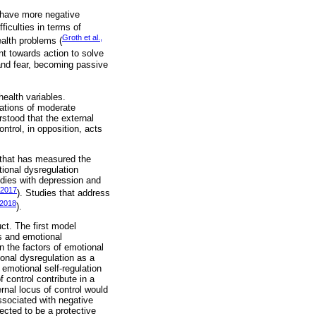
o have more negative
ficulties in terms of
Groth et al.,
ealth problems (
ent towards action to solve
and fear, becoming passive
health variables.
lations of moderate
rstood that the external
ntrol, in opposition, acts
e that has measured the
tional dysregulation
udies with depression and
 2017
). Studies that address
 2018
).
ct. The first model
rs and emotional
n the factors of emotional
onal dysregulation as a
emotional self-regulation
 control contribute in a
rnal locus of control would
ssociated with negative
ected to be a protective