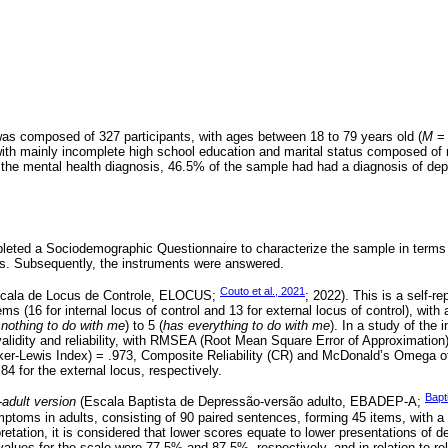
s composed of 327 participants, with ages between 18 to 79 years old (
M
= 
ith mainly incomplete high school education and marital status composed of 
the mental health diagnosis, 46.5% of the sample had had a diagnosis of depr
mpleted a Sociodemographic Questionnaire to characterize the sample in terms 
s. Subsequently, the instruments were answered.
Couto et al., 2021
cala de Locus de Controle, ELOCUS;
; 2022). This is a self-r
ems (16 for internal locus of control and 13 for external locus of control), with
nothing to do with me
) to 5 (
has everything to do with me
). In a study of the 
lidity and reliability, with RMSEA (Root Mean Square Error of Approximation
cker-Lewis Index) = .973, Composite Reliability (CR) and McDonald’s Omega of
84 for the external locus, respectively.
Bapt
adult version
(Escala Baptista de Depressão-versão adulto, EBADEP-A;
toms in adults, consisting of 90 paired sentences, forming 45 items, with a f
pretation, it is considered that lower scores equate to lower presentations of
 values for the scale were 77.5% and 87.5%, respectively, and in relation to rel