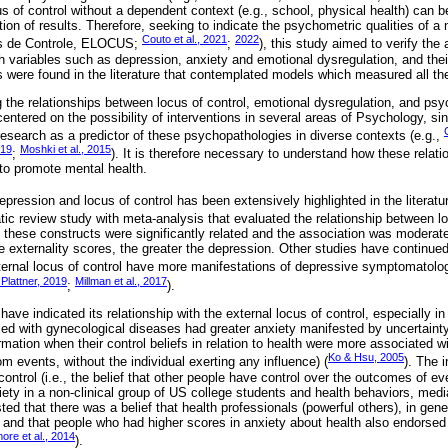
s of control without a dependent context (e.g., school, physical health) can be
on of results. Therefore, seeking to indicate the psychometric qualities of a 
Couto et al., 2021
2022
us de Controle, ELOCUS;
;
), this study aimed to verify th
th variables such as depression, anxiety and emotional dysregulation, and thei
s were found in the literature that contemplated models which measured all th
g the relationships between locus of control, emotional dysregulation, and ps
entered on the possibility of interventions in several areas of Psychology, si
research as a predictor of these psychopathologies in diverse contexts (e.g.,
019
Moshki et al., 2015
;
). It is therefore necessary to understand how these relat
 to promote mental health.
pression and locus of control has been extensively highlighted in the literatur
atic review study with meta-analysis that evaluated the relationship between l
 these constructs were significantly related and the association was moderate.
he externality scores, the greater the depression. Other studies have continued
xternal locus of control have more manifestations of depressive symptomatolo
Plattner, 2019
Millman et al., 2017
;
).
ave indicated its relationship with the external locus of control, especially in
d with gynecological diseases had greater anxiety manifested by uncertainty 
mation when their control beliefs in relation to health were more associated wit
Ko & Hsu, 2005
om events, without the individual exerting any influence) (
). The 
 control (i.e., the belief that other people have control over the outcomes of e
ety in a non-clinical group of US college students and health behaviors, medi
ted that there was a belief that health professionals (powerful others), in gener
s and that people who had higher scores in anxiety about health also endorsed 
ore et al., 2014
).