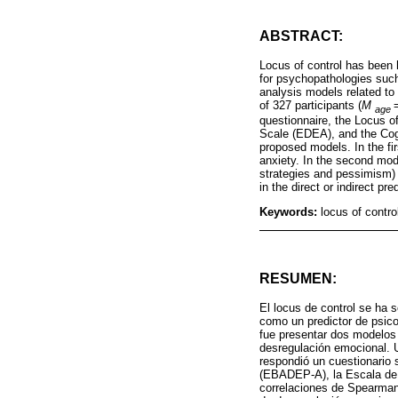
ABSTRACT:
Locus of control has been h
for psychopathologies such
analysis models related to
of 327 participants (
M
age
questionnaire, the Locus 
Scale (EDEA), and the Cog
proposed models. In the fi
anxiety. In the second mod
strategies and pessimism) i
in the direct or indirect p
Keywords:
locus of contro
RESUMEN:
El locus de control se ha 
como un predictor de psico
fue presentar dos modelo
desregulación emocional. U
respondió un cuestionario
(EBADEP-A), la Escala de
correlaciones de Spearma