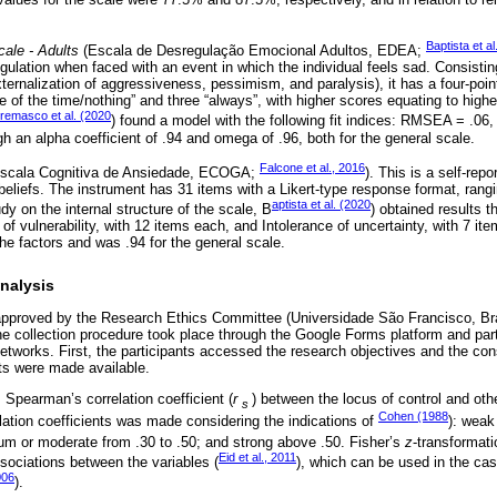
Baptista et al
ale - Adults
(Escala de Desregulação Emocional Adultos, EDEA;
ulation when faced with an event in which the individual feels sad. Consisting
xternalization of aggressiveness, pessimism, and paralysis), it has a four-poin
e of the time/nothing” and three “always”, with higher scores equating to higher
remasco et al. (2020
) found a model with the following fit indices: RMSEA = .06,
gh an alpha coefficient of .94 and omega of .96, both for the general scale.
Falcone et al., 2016
scala Cognitiva de Ansiedade, ECOGA;
). This is a self-repo
beliefs. The instrument has 31 items with a Likert-type response format, rangi
aptista et al. (2020
udy on the internal structure of the scale, B
) obtained results t
of vulnerability, with 12 items each, and Intolerance of uncertainty, with 7 item
the factors and was .94 for the general scale.
nalysis
approved by the Research Ethics Committee (Universidade São Francisco, Br
 collection procedure took place through the Google Forms platform and parti
networks. First, the participants accessed the research objectives and the con
ts were made available.
 Spearman’s correlation coefficient (
r
) between the locus of control and ot
s
Cohen (1988
elation coefficients was made considering the indications of
): weak
m or moderate from .30 to .50; and strong above .50. Fisher’s
z
-transformati
Eid et al., 2011
sociations between the variables (
), which can be used in the ca
006
).