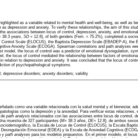
ighlighted as a variable related to mental health and well-being, as well as be
 as depression and anxiety. To verify these relationships, the aim of this stu
 the associations between locus of control, depression, anxiety, and emotiona
= 38.3 years,
SD
= 12.8), of both genders (Fem. = 75.2%), completed a soci
of Control Scale (ELOCUS), the Baptista Depression Scale (EBADEP-A), the E
nitive Anxiety Scale (ECOGA). Spearman correlations and path analyses wer
rst model, the locus of control was a predictor of emotional dysregulation, s
el, the locus of control mediated the relationship between factors of emotiona
n relation to depression and anxiety. It was concluded that the locus of contr
rediction of psychopathological symptoms.
l; depressive disorders; anxiety disorders; validity
señalado como una variable relacionada con la salud mental y el bienestar, a
patologías como la depresión y la ansiedad. Para verificar estas relaciones, e
s de
path analysis
relacionados con las asociaciones entre locus de control, d
na muestra de 327 participantes (
M
= 38.3 años,
DE
= 12.8), de ambos sexos
 sociodemográfico, la Escala de Locus de Control (ELOCUS), la Escala Bapti
 Desregulación Emocional (EDEA) y la Escala de Ansiedad Cognitiva (ECOGA
n y
path analyses
para los modelos propuestos. En el primer modelo, el locus 