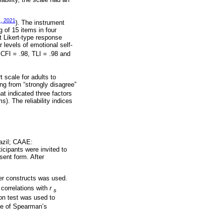
., 2021
). The instrument
 of 15 items in four
t Likert-type response
 levels of emotional self-
 CFI = .98, TLI = .98 and
rt scale for adults to
ng from “strongly disagree”
hat indicated three factors
s). The reliability indices
azil; CAAE:
cipants were invited to
sent form. After
her constructs was used.
 correlations with
r
s
on test was used to
se of Spearman’s