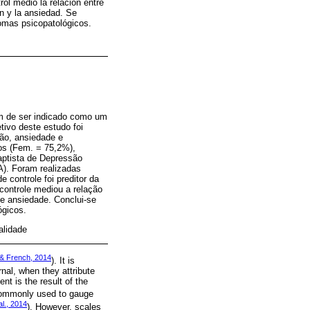
ol medió la relación entre
n y la ansiedad. Se
tomas psicopatológicos.
ém de ser indicado como um
tivo deste estudo foi
são, ansiedade e
os (Fem. = 75,2%),
aptista de Depressão
). Foram realizadas
controle foi preditor da
controle mediou a relação
 e ansiedade. Conclui-se
ógicos.
alidade
& French, 2014
). It is
rnal, when they attribute
nt is the result of the
 commonly used to gauge
al., 2014
). However, scales