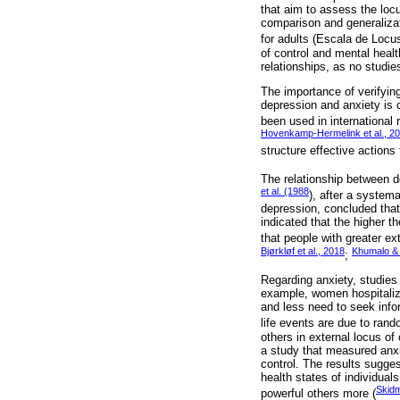
that aim to assess the locu
comparison and generalizati
for adults (Escala de Loc
of control and mental heal
relationships, as no studie
The importance of verifyin
depression and anxiety is c
been used in international 
Hovenkamp-Hermelink et al., 2
structure effective actions
The relationship between de
et al. (1988
), after a system
depression, concluded that
indicated that the higher t
that people with greater e
Bjørkløf et al., 2018
Khumalo & 
;
Regarding anxiety, studies h
example, women hospitalize
and less need to seek infor
life events are due to rand
others in external locus of
a study that measured anxi
control. The results sugges
health states of individual
Skidm
powerful others more (