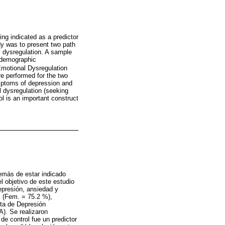
ing indicated as a predictor
dy was to present two path
l dysregulation. A sample
odemographic
motional Dysregulation
e performed for the two
ymptoms of depression and
l dysregulation (seeking
ol is an important construct
demás de estar indicado
l objetivo de este estudio
epresión, ansiedad y
 (Fem. = 75.2 %),
sta de Depresión
). Se realizaron
de control fue un predictor