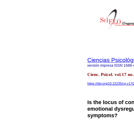
Ciencias Psicológ
versión impresa
ISSN
1688-
Cienc. Psicol. vol.17 n
https://doi.org/10.22235/cp.v17i
Is the locus of co
emotional dysregu
symptoms?