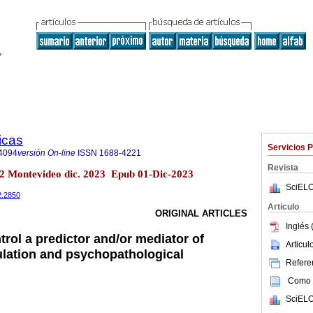
icas
Servicios 
4094
versión On-line
ISSN
1688-4221
Revista
o.2 Montevideo dic. 2023 Epub 01-Dic-2023
SciELO
2.2850
Articulo
ORIGINAL ARTICLES
Inglés 
ntrol a predictor and/or mediator of
Articu
lation and psychopathological
Referen
Como c
SciELO