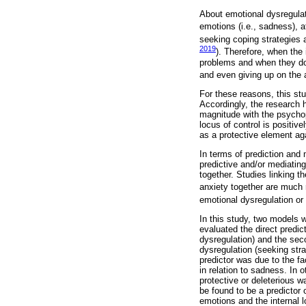
About emotional dysregulati
emotions (i.e., sadness), af
seeking coping strategies a
2019
). Therefore, when the 
problems and when they do
and even giving up on the a
For these reasons, this st
Accordingly, the research h
magnitude with the psychopa
locus of control is positiv
as a protective element ag
In terms of prediction and 
predictive and/or mediating
together. Studies linking 
anxiety together are much r
emotional dysregulation or 
In this study, two models 
evaluated the direct predic
dysregulation) and the seco
dysregulation (seeking str
predictor was due to the f
in relation to sadness. In 
protective or deleterious 
be found to be a predictor
emotions and the internal l