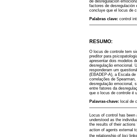
de desregulación emocional
factores de desregulación 
concluye que el locus de c
Palabras clave:
control in
RESUMO:
O locus de controle tem s
preditor para psicopatolog
apresentar dois modelos de
desregulação emocional. U
responderam um questionár
(EBADEP-A), a Escala de 
correlações de Spearman, a
desregulação emocional, s
entre fatores da desregul
que o locus de controle é 
Palavras-chave:
local de 
Locus of control has been 
understood as the individual
the results of their actions
action of agents external t
the relationship of
loci
linke