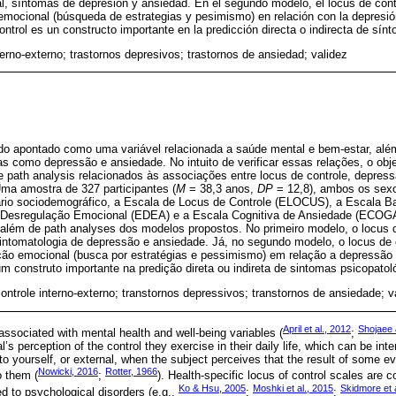
, síntomas de depresión y ansiedad. En el segundo modelo, el locus de contr
emocional (búsqueda de estrategias y pesimismo) en relación con la depresió
ontrol es un constructo importante en la predicción directa o indirecta de sín
terno-externo; trastornos depresivos; trastornos de ansiedad; validez
ido apontado como uma variável relacionada a saúde mental e bem-estar, al
ias como depressão e ansiedade. No intuito de verificar essas relações, o obje
 path analysis relacionados às associações entre locus de controle, depres
ma amostra de 327 participantes (
M
= 38,3 anos,
DP
= 12,8), ambos os sex
io sociodemográfico, a Escala de Locus de Controle (ELOCUS), a Escala B
Desregulação Emocional (EDEA) e a Escala Cognitiva de Ansiedade (ECOGA
lém de path analyses dos modelos propostos. No primeiro modelo, o locus de 
intomatologia de depressão e ansiedade. Já, no segundo modelo, o locus de 
ação emocional (busca por estratégias e pessimismo) em relação a depressão
um construto importante na predição direta ou indireta de sintomas psicopatol
controle interno-externo; transtornos depressivos; transtornos de ansiedade; v
April et al., 2012
Shojaee 
associated with mental health and well-being variables (
;
’s perception of the control they exercise in their daily life, which can be inte
 to yourself, or external, when the subject perceives that the result of some eve
Nowicki, 2016
Rotter, 1966
o them (
;
). Health-specific locus of control scales are
Ko & Hsu, 2005
Moshki et al., 2015
Skidmore et 
d to psychological disorders (e.g.,
;
;