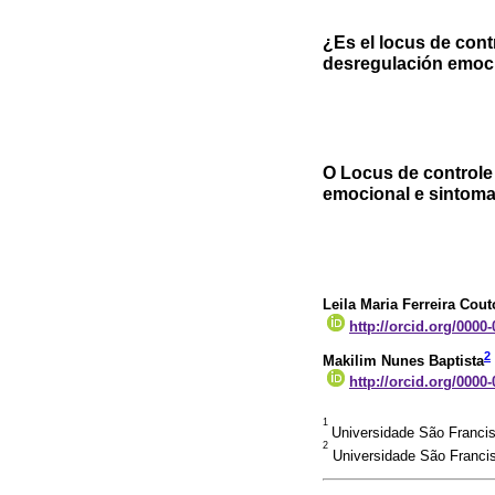
¿Es el locus de cont
desregulación emoci
O Locus de controle
emocional e sintoma
Leila Maria Ferreira Cout
http://orcid.org/0000
2
Makilim Nunes Baptista
http://orcid.org/0000
1
Universidade São Francis
2
Universidade São Francis