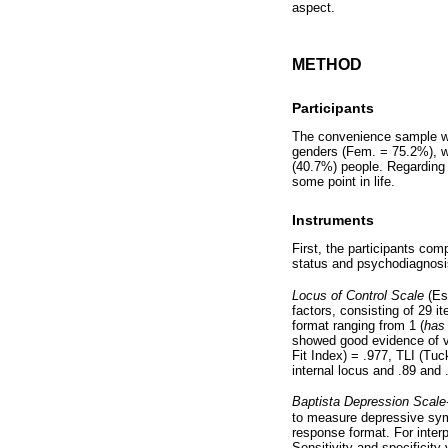
aspect.
METHOD
Participants
The convenience sample wa
genders (Fem. = 75.2%), w
(40.7%) people. Regarding 
some point in life.
Instruments
First, the participants co
status and psychodiagnosi
Locus of Control Scale
(Es
factors, consisting of 29 it
format ranging from 1 (
has 
showed good evidence of va
Fit Index) = .977, TLI (Tu
internal locus and .89 and .
Baptista Depression Scale-
to measure depressive symp
response format. For inter
Sensitivity and specificity