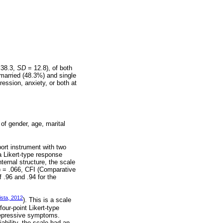
38.3,
SD
= 12.8), of both
married (48.3%) and single
ession, anxiety, or both at
of gender, age, marital
eport instrument with two
 a Likert-type response
internal structure, the scale
) = .066, CFI (Comparative
 .96 and .94 for the
ista, 2012
). This is a scale
our-point Likert-type
 depressive symptoms.
iability, the scale had an