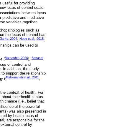
 useful for providing
new locus of control scale
e associations between locus
r predictive and mediative
ese variables together.
ychopathologies such as
nce the locus of control has
Clarke, 2004
Hope et al., 2018
;
;
ionships can be used to
Bliznashki, 2020
Benassi
e (
).
ocus of control and
 In addition, the study
 to support the relationship
Abdolmanafi et al., 2011
gy (
;
 the context of health. For
about their health status
h chance (i.e., belief that
influence of the powerful
vents) was also presented in
ated by health locus of
al, are responsible for the
external control by