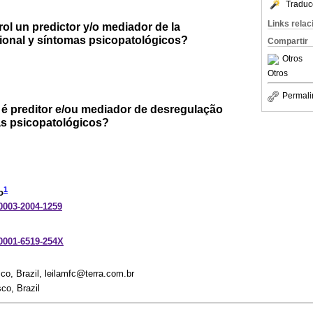
Traduc
Links rela
rol un predictor y/o mediador de la
onal y síntomas psicopatológicos?
Compartir
Otros
Otros
Permali
 é preditor e/ou mediador de desregulação
s psicopatológicos?
1
o
-0003-2004-1259
-0001-6519-254X
co, Brazil, leilamfc@terra.com.br
co, Brazil