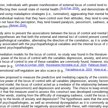
on, individuals with greater manifestation of external locus of control tend t
Yu & Fan, 2016
fecting their overall state of mental health (
), and demonstrate dif
nd using maladaptive strategies (i.e., rumination), aggravating their mental h
individual realizes that they have control over their attitudes, they tend to ori
 not have this perception, they tend toward paralysis, pessimism, sadness, 
Skinner, 2016
ction (
).
udy aims to present the associations between the locus of control and mental 
ypotheses are that both the external and internal loci of control present corre
thological variables, alternating the direction of the correlation, as it is unde
ely associated with the psychopathological variables and the internal locus of co
ainst psychopathologies.
mediation models for the locus of control, no study was found in the literatur
 power of the locus of control with the variables depression, anxiety, and emo
the locus of control to one of these variables are commonly found, however, st
Ceyhan & Ceyhan, 2009
Hovenkamp-Hermelink et al., 2019
Pahlevan Sharif,
arer (e.g.,
;
;
Farradinna et al., 2019
Hope et al.,
emotional self-regulation are also scarce (e.g.,
;
were proposed to measure the predictive and mediating capacity of the constru
tive power of the locus of control with all variables (depression, anxiety facto
nd model, the locus of control acted as a mediator of the relationship betwee
ategies and pessimism) and depression and anxiety. The choice to keep emoti
act that the measure used to assess this construct was developed considering 
other words, starting from the difficulty of managing sadness, could the locus of
way to the levels of anxiety and depression? The hypotheses were that the exte
 of psychopathologies, as well as emotional dysregulation as it is commonly a
ocus of control would be negatively associated with these, with internality exp