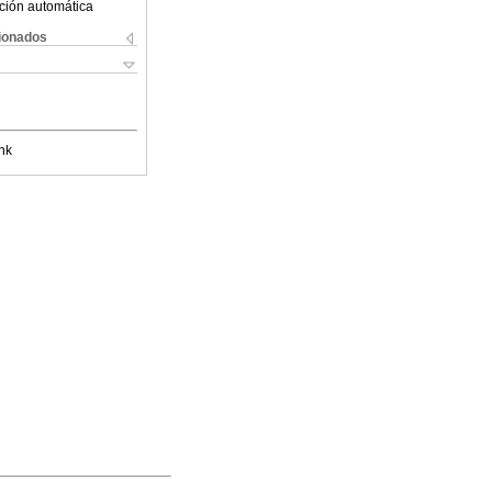
ción automática
cionados
nk