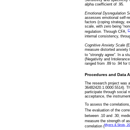
alpha coefficient of .95.
Emotional Dysregulation Sc
assesses emotional self-reg
factors (coping strategy, e
scale, with zero being “non
C
regulation. Through CFA,
internal consistency, throu
Cognitive Anxiety Scale
(E
measure distorted anxiety 
to “strongly agree”. In a st
(Negativity and Intolerance 
ranged from .89 to .94 for 
Procedures and Data A
The research project was 
36482420.1.0000.5514). The
participate through social 
acceptance, the instrumen
To assess the correlations,
The evaluation of the corr
between .10 and .30; mediu
measure the strength of as
Myers & Sirois, 2
correlation (