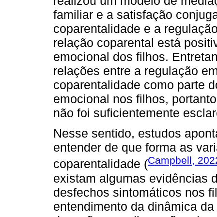
realizou um modelo de media
familiar e a satisfação conjug
coparentalidade e a regulação
relação coparental está posi
emocional dos filhos. Entreta
relações entre a regulação e
coparentalidade como parte d
emocional nos filhos, portant
não foi suficientemente esclar
Nesse sentido, estudos apon
entender de que forma as vari
Campbell, 202
coparentalidade (
existam algumas evidências d
desfechos sintomáticos nos fi
entendimento da dinâmica da 