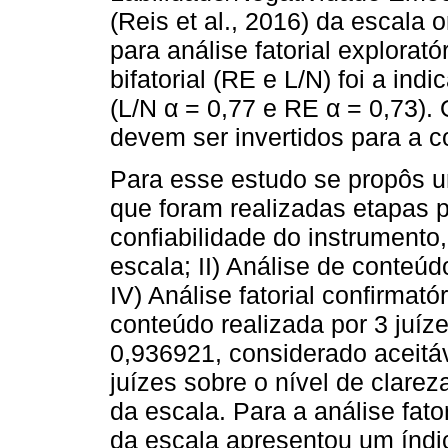
(Reis et al., 2016) da escala 
para análise fatorial explora
bifatorial (RE e L/N) foi a in
(L/N α = 0,77 e RE α = 0,73).
devem ser invertidos para a c
Para esse estudo se propôs 
que foram realizadas etapas p
confiabilidade do instrument
escala; II) Análise de conteúdo;
IV) Análise fatorial confirmató
conteúdo realizada por 3 juíze
0,936921, considerado aceitáv
juízes sobre o nível de clarez
da escala. Para a análise fato
da escala apresentou um índic