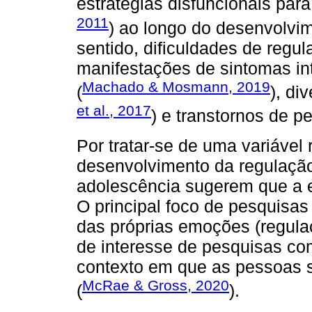
estratégias disfuncionais par
2011
) ao longo do desenvolvim
sentido, dificuldades de regu
manifestações de sintomas int
Machado & Mosmann, 2019
(
), di
et al., 2017
) e transtornos de p
Por tratar-se de uma variável 
desenvolvimento da regulação
adolescência sugerem que a et
O principal foco de pesquisas
das próprias emoções (regula
de interesse de pesquisas co
contexto em que as pessoas s
McRae & Gross, 2020
(
).