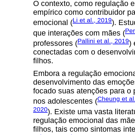
O contexto, como regulação ex
empírico como contribuidor p
Li et al., 2019
emocional (
). Est
Per
que interações com mães (
Pallini et al., 2019
professores (
)
conectadas com o desenvolvi
filhos.
Embora a regulação emocional
desenvolvimento das emoções 
focado suas atenções para o 
Cheung et al
nos adolescentes (
2020
). Existe uma vasta litera
regulação emocional das mãe
filhos, tais como sintomas int