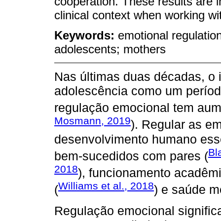
cooperation. These results are i
clinical context when working wi
Keywords:
emotional regulatio
adolescents; mothers
Nas últimas duas décadas, o 
adolescência como um período
regulação emocional tem aum
Mosmann, 2019
). Regular as e
desenvolvimento humano esse
Bla
bem-sucedidos com pares (
2018
), funcionamento acadêmi
Williams et al., 2018
(
) e saúde me
Regulação emocional significa