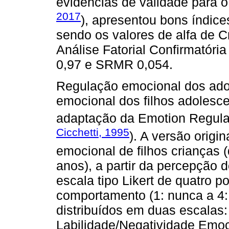
evidências de validade para o 
2017
), apresentou bons índic
sendo os valores de alfa de C
Análise Fatorial Confirmatór
0,97 e SRMR 0,054.
Regulação emocional dos adol
emocional dos filhos adolesce
adaptação da Emotion Regulat
Cicchetti, 1995
). A versão origi
emocional de filhos crianças 
anos), a partir da percepção 
escala tipo Likert de quatro 
comportamento (1: nunca a 4:
distribuídos em duas escalas
Labilidade/Negatividade Emoci