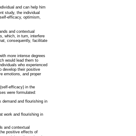
individual and can help him
ent study, the individual
self-efficacy, optimism,
mands and contextual
 which, in turn, interfere
t, consequently, facilitate
s with more intense degrees
hich would lead them to
individuals who experienced
 develop their positive
ive emotions, and proper
self-efficacy) in the
eses were formulated:
k demand and flourishing in
t work and flourishing in
s and contextual
e positive effects of