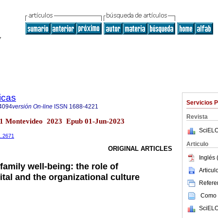
icas
Servicios 
4094
versión On-line
ISSN
1688-4221
Revista
no.1 Montevideo 2023 Epub 01-Jun-2023
SciELO
1.2671
Articulo
ORIGINAL ARTICLES
Inglés 
amily well-being: the role of
Articu
tal and the organizational culture
Referen
Como c
SciELO