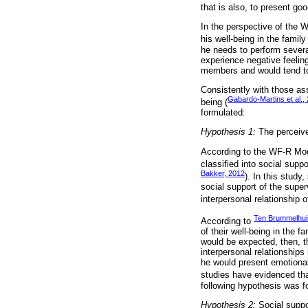
that is also, to present go
In the perspective of the
his well-being in the family 
he needs to perform severa
experience negative feeling
members and would tend to 
Consistently with those as
Gabardo-Martins et al.,
being (
formulated:
Hypothesis 1:
The perceive
According to the WF-R Mode
classified into social sup
Bakker, 2012
). In this study
social support of the superv
interpersonal relationship o
Ten Brummelhui
According to
of their well-being in the f
would be expected, then, th
interpersonal relationships
he would present emotional 
studies have evidenced tha
following hypothesis was f
Hypothesis 2:
Social suppor