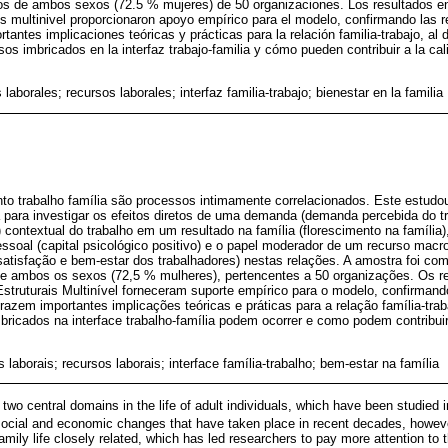
ños de ambos sexos (72.5 % mujeres) de 50 organizaciones. Los resultados e
s multinivel proporcionaron apoyo empírico para el modelo, confirmando las r
rtantes implicaciones teóricas y prácticas para la relación familia-trabajo, 
esos imbricados en la interfaz trabajo-familia y cómo pueden contribuir a la ca
aborales; recursos laborales; interfaz familia-trabajo; bienestar en la familia
nto trabalho família são processos intimamente correlacionados. Este estud
 para investigar os efeitos diretos de uma demanda (demanda percebida do t
o) contextual do trabalho em um resultado na família (florescimento na famíli
soal (capital psicológico positivo) e o papel moderador de um recurso macro 
satisfação e bem-estar dos trabalhadores) nestas relações. A amostra foi co
, de ambos os sexos (72,5 % mulheres), pertencentes a 50 organizações. Os r
ruturais Multinível forneceram suporte empírico para o modelo, confirmand
azem importantes implicações teóricas e práticas para a relação família-tr
bricados na interface trabalho-família podem ocorrer e como podem contribuir
laborais; recursos laborais; interface família-trabalho; bem-estar na família
two central domains in the life of adult individuals, which have been studied 
social and economic changes that have taken place in recent decades, howev
ly life closely related, which has led researchers to pay more attention to t