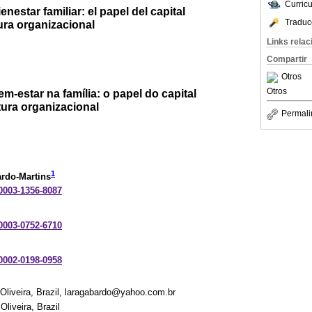
Curric
enestar familiar: el papel del capital
Traduc
tura organizacional
Links rela
Compartir
Otros
Otros
m-estar na família: o papel do capital
tura organizacional
Permali
1
ardo-Martins
-0003-1356-8087
-0003-0752-6710
-0002-0198-0958
Oliveira, Brazil, laragabardo@yahoo.com.br
liveira, Brazil