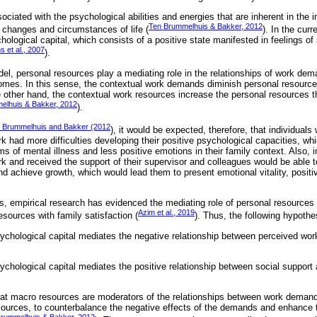
ciated with the psychological abilities and energies that are inherent in the 
Ten Brummelhuis & Bakker, 2012
e changes and circumstances of life (
). In the curr
ological capital, which consists of a positive state manifested in feelings of 
s et al., 2007
).
l, personal resources play a mediating role in the relationships of work de
omes. In this sense, the contextual work demands diminish personal resources,
 other hand, the contextual work resources increase the personal resources tha
elhuis & Bakker, 2012
).
 Brummelhuis and Bakker (2012
), it would be expected, therefore, that individual
work had more difficulties developing their positive psychological capacities, w
of mental illness and less positive emotions in their family context. Also, 
k and received the support of their supervisor and colleagues would be able to
nd achieve growth, which would lead them to present emotional vitality, posit
ns, empirical research has evidenced the mediating role of personal resources (
Azim et al., 2019
esources with family satisfaction (
). Thus, the following hypoth
ychological capital mediates the negative relationship between perceived wor
chological capital mediates the positive relationship between social support a
t macro resources are moderators of the relationships between work demand
ources, to counterbalance the negative effects of the demands and enhance th