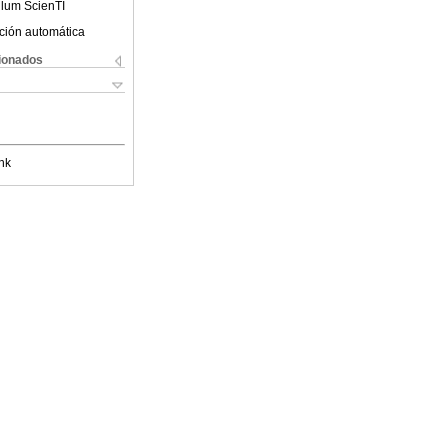
ulum ScienTI
ción automática
cionados
nk