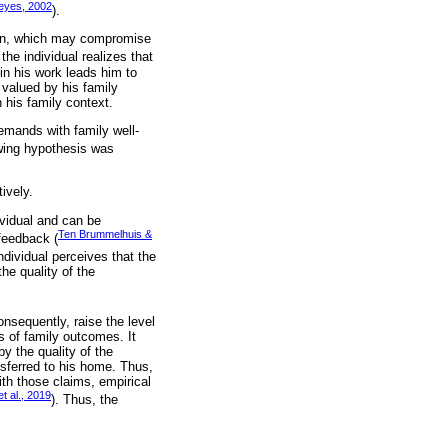
eyes, 2002
).
ion, which may compromise
 the individual realizes that
in his work leads him to
 valued by his family
his family context.
emands with family well-
owing hypothesis was
ively.
ividual and can be
Ten Brummelhuis &
feedback (
ndividual perceives that the
the quality of the
onsequently, raise the level
rs of family outcomes. It
by the quality of the
nsferred to his home. Thus,
ith those claims, empirical
t al., 2019
). Thus, the