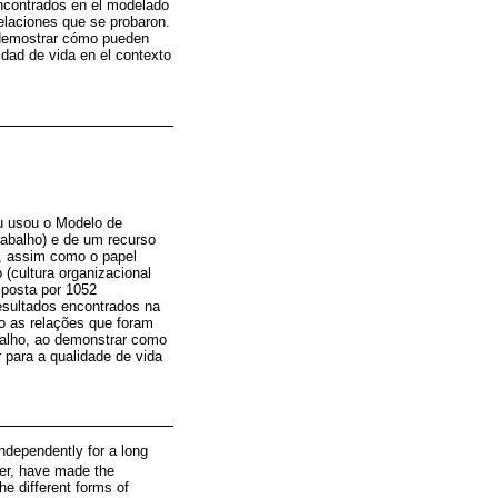
ncontrados en el modelado
elaciones que se probaron.
al demostrar cómo pueden
lidad de vida en el contexto
ou usou o Modelo de
rabalho) e de um recurso
a), assim como o papel
(cultura organizacional
mposta por 1052
esultados encontrados na
o as relações que foram
abalho, ao demonstrar como
 para a qualidade de vida
independently for a long
er, have made the
he different forms of