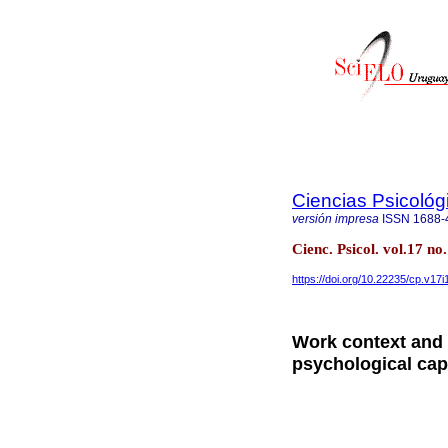
Ciencias Psicológ
versión impresa
ISSN
1688-
Cienc. Psicol. vol.17 
https://doi.org/10.22235/cp.v17i
Work context and f
psychological capi