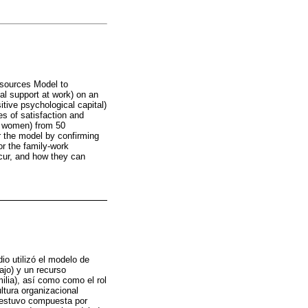
esources Model to
al support at work) on an
itive psychological capital)
es of satisfaction and
 % women) from 50
or the model by confirming
or the family-work
ccur, and how they can
io utilizó el modelo de
ajo) y un recurso
milia), así como como el rol
ltura organizacional
a estuvo compuesta por