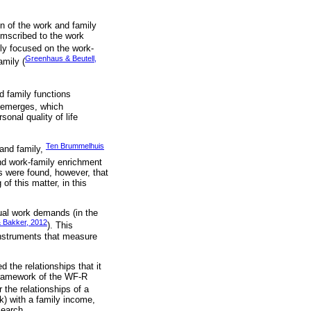
n of the work and family
cumscribed to the work
inly focused on the work-
Greenhaus & Beutell,
amily (
d family functions
t emerges, which
onal quality of life
Ten Brummelhuis
 and family,
nd work-family enrichment
s were found, however, that
f this matter, in this
ual work demands (in the
 Bakker, 2012
). This
 instruments that measure
 the relationships that it
 framework of the WF-R
r the relationships of a
) with a family income,
search.