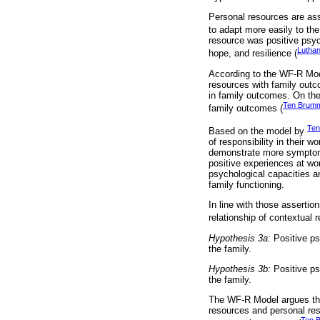
Personal resources are asso
to adapt more easily to th
resource was positive psych
Luthan
hope, and resilience (
According to the WF-R Mode
resources with family outc
in family outcomes. On the
Ten Brumm
family outcomes (
Ten
Based on the model by
of responsibility in their 
demonstrate more symptoms 
positive experiences at wor
psychological capacities a
family functioning.
In line with those assertio
relationship of contextual r
Hypothesis 3a:
Positive ps
the family.
Hypothesis 3b:
Positive psy
the family.
The WF-R Model argues tha
resources and personal res