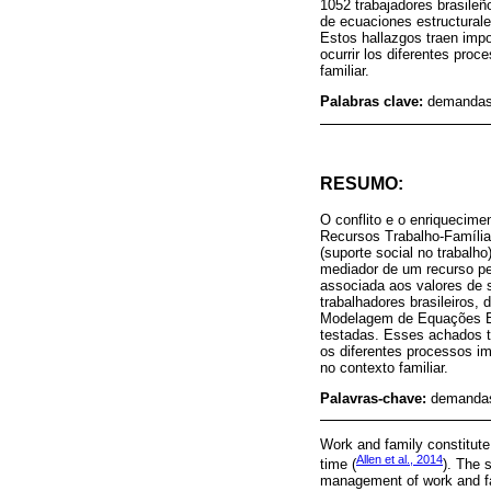
1052 trabajadores brasile
de ecuaciones estructurale
Estos hallazgos traen impo
ocurrir los diferentes proc
familiar.
Palabras clave:
demandas l
RESUMO:
O conflito e o enriquecime
Recursos Trabalho-Família
(suporte social no trabalh
mediador de um recurso pes
associada aos valores de 
trabalhadores brasileiros
Modelagem de Equações Est
testadas. Esses achados tr
os diferentes processos im
no contexto familiar.
Palavras-chave:
demandas 
Work and family constitute 
Allen et al., 2014
time (
). The 
management of work and fami