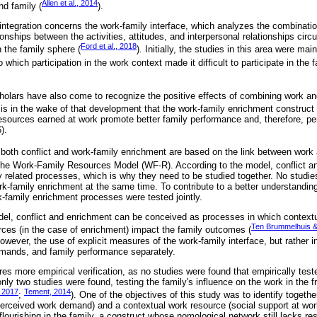
Allen et al., 2014
nd family (
).
 integration concerns the work-family interface, which analyzes the combinatio
ationships between the activities, attitudes, and interpersonal relationships cir
Ford et al., 2018
n the family sphere (
). Initially, the studies in this area were ma
o which participation in the work context made it difficult to participate in the f
holars have also come to recognize the positive effects of combining work an
It is in the wake of that development that the work-family enrichment construc
sources earned at work promote better family performance and, therefore, pers
).
both conflict and work-family enrichment are based on the link between work
the Work-Family Resources Model (WF-R). According to the model, conflict a
y related processes, which is why they need to be studied together. No studie
k-family enrichment at the same time. To contribute to a better understanding o
k-family enrichment processes were tested jointly.
el, conflict and enrichment can be conceived as processes in which context
Ten Brummelhuis &
urces (in the case of enrichment) impact the family outcomes (
owever, the use of explicit measures of the work-family interface, but rather
emands, and family performance separately.
es more empirical verification, as no studies were found that empirically tested
only two studies were found, testing the family's influence on the work in the
, 2017
Tement, 2014
;
). One of the objectives of this study was to identify togethe
rceived work demand) and a contextual work resource (social support at work
 flourishing in the family, a construct whose nomological network still lacks re