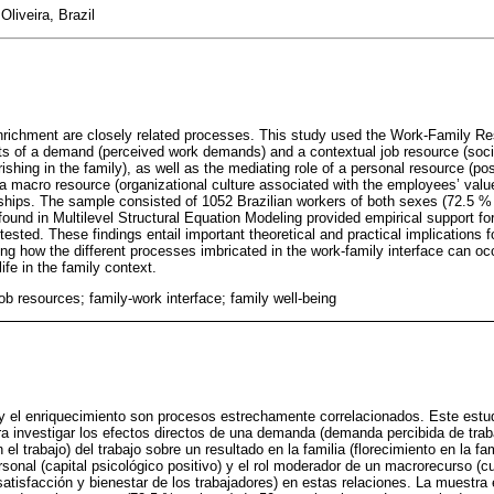
liveira, Brazil
enrichment are closely related processes. This study used the Work-Family R
ects of a demand (perceived work demands) and a contextual job resource (soci
rishing in the family), as well as the mediating role of a personal resource (pos
 a macro resource (organizational culture associated with the employees’ valu
onships. The sample consisted of 1052 Brazilian workers of both sexes (72.5
found in Multilevel Structural Equation Modeling provided empirical support f
 tested. These findings entail important theoretical and practical implications f
ing how the different processes imbricated in the work-family interface can o
life in the family context.
b resources; family-work interface; family well-being
jo y el enriquecimiento son procesos estrechamente correlacionados. Este estud
ara investigar los efectos directos de una demanda (demanda percibida de trab
 el trabajo) del trabajo sobre un resultado en la familia (florecimiento en la fa
sonal (capital psicológico positivo) y el rol moderador de un macrorecurso (cu
satisfacción y bienestar de los trabajadores) en estas relaciones. La muestr