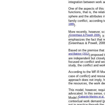
integration between work a
One of the aspects of this
functions, that is, the rel
sphere and the attributes i
family conflict, according t
1985
).
More recently, however, sc
Greenhaus & Powell, 2006
(
). 
emphasizes the fact that re
(Greenhaus & Powell, 2006
Based on the premise that 
and Bakker (2012
) proposed 
are independent but closel
focused on conflict and wor
study, the conflict and wor
According to the WF-R Mod
case of conflict) and reso
approach does not imply, h
the resources, the work d
This model, however, requir
advocated. In this sense, 
Gabardo-Martins et al.
Model (
contextual work demand (pe
put in practice through the