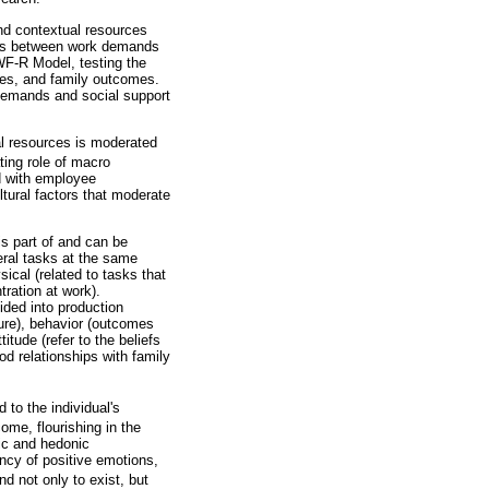
nd contextual resources
hips between work demands
WF-R Model, testing the
ces, and family outcomes.
k demands and social support
al resources is moderated
ting role of macro
ed with employee
ltural factors that moderate
s part of and can be
veral tasks at the same
sical (related to tasks that
tration at work).
ided into production
sure), behavior (outcomes
itude (refer to the beliefs
od relationships with family
to the individual's
come, flourishing in the
nic and hedonic
ency of positive emotions,
nd not only to exist, but