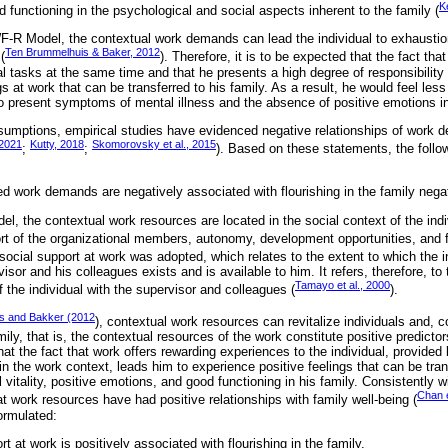
K
od functioning in the psychological and social aspects inherent to the family (
 WF-R Model, the contextual work demands can lead the individual to exhaust
Ten Brummelhuis & Baker, 2012
(
). Therefore, it is to be expected that the fact that
l tasks at the same time and that he presents a high degree of responsibility 
s at work that can be transferred to his family. As a result, he would feel less
present symptoms of mental illness and the absence of positive emotions in 
sumptions, empirical studies have evidenced negative relationships of work d
 2021
Kutty, 2018
Skomorovsky et al., 2015
;
;
). Based on these statements, the foll
d work demands are negatively associated with flourishing in the family negat
l, the contextual work resources are located in the social context of the ind
port of the organizational members, autonomy, development opportunities, and 
, social support at work was adopted, which relates to the extent to which the i
isor and his colleagues exists and is available to him. It refers, therefore, to 
Tamayo et al., 2000
f the individual with the supervisor and colleagues (
).
s and Bakker (2012
), contextual work resources can revitalize individuals and, c
amily, that is, the contextual resources of the work constitute positive predicto
at the fact that work offers rewarding experiences to the individual, provided 
 in the work context, leads him to experience positive feelings that can be tra
vitality, positive emotions, and good functioning in his family. Consistently w
Chan e
t work resources have had positive relationships with family well-being (
ormulated:
t at work is positively associated with flourishing in the family.