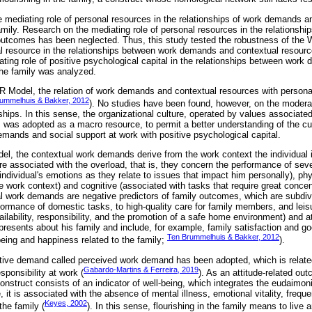
mediating role of personal resources in the relationships of work demands a
amily. Research on the mediating role of personal resources in the relations
utcomes has been neglected. Thus, this study tested the robustness of the 
al resource in the relationships between work demands and contextual resour
ating role of positive psychological capital in the relationships between wor
 the family was analyzed.
R Model, the relation of work demands and contextual resources with person
ummelhuis & Bakker, 2012
). No studies have been found, however, on the modera
ships. In this sense, the organizational culture, operated by values associat
, was adopted as a macro resource, to permit a better understanding of the cu
emands and social support at work with positive psychological capital.
l, the contextual work demands derive from the work context the individual i
(are associated with the overload, that is, they concern the performance of se
 individual's emotions as they relate to issues that impact him personally), phy
the work context) and cognitive (associated with tasks that require great concen
l work demands are negative predictors of family outcomes, which are subdiv
erformance of domestic tasks, to high-quality care for family members, and lei
ilability, responsibility, and the promotion of a safe home environment) and att
 presents about his family and include, for example, family satisfaction and go
Ten Brummelhuis & Bakker, 2012
eing and happiness related to the family;
).
tative demand called perceived work demand has been adopted, which is related 
Gabardo-Martins & Ferreira, 2019
esponsibility at work (
). As an attitude-related out
onstruct consists of an indicator of well-being, which integrates the eudaimo
, it is associated with the absence of mental illness, emotional vitality, frequ
Keyes, 2002
the family (
). In this sense, flourishing in the family means to live a