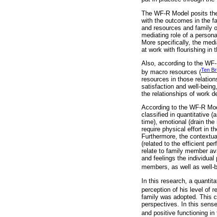
The WF-R Model posits the 
with the outcomes in the f
and resources and family o
mediating role of a person
More specifically, the medi
at work with flourishing in
Also, according to the WF-
Ten Br
by macro resources (
resources in those relation
satisfaction and well-being
the relationships of work d
According to the WF-R Mode
classified in quantitative 
time), emotional (drain the
require physical effort in 
Furthermore, the contextua
(related to the efficient p
relate to family member ava
and feelings the individual
members, as well as well-b
In this research, a quanti
perception of his level of r
family was adopted. This c
perspectives. In this sense
and positive functioning in 