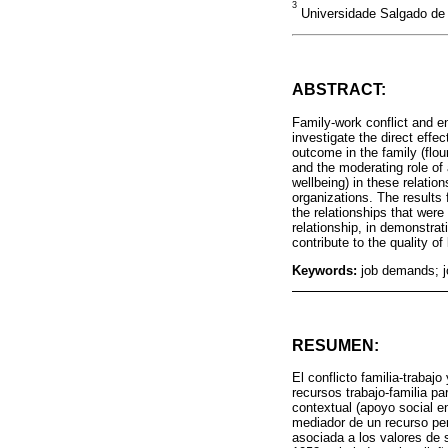
3
Universidade Salgado de O
ABSTRACT:
Family-work conflict and 
investigate the direct eff
outcome in the family (flou
and the moderating role of
wellbeing) in these relati
organizations. The results 
the relationships that were
relationship, in demonstrat
contribute to the quality of 
Keywords:
job demands; jo
RESUMEN:
El conflicto familia-traba
recursos trabajo-familia p
contextual (apoyo social en
mediador de un recurso per
asociada a los valores de 