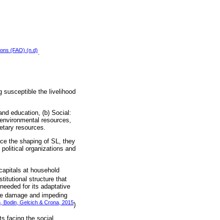
ions (FAO) (n.d)
.
g susceptible the livelihood
and education, (b) Social:
: environmental resources,
netary resources.
ence the shaping of SL, they
political organizations and
 capitals at household
nstitutional structure that
needed for its adaptative
vere damage and impeding
, Bodin, Gelcich & Crona, 2015
)
s facing the social