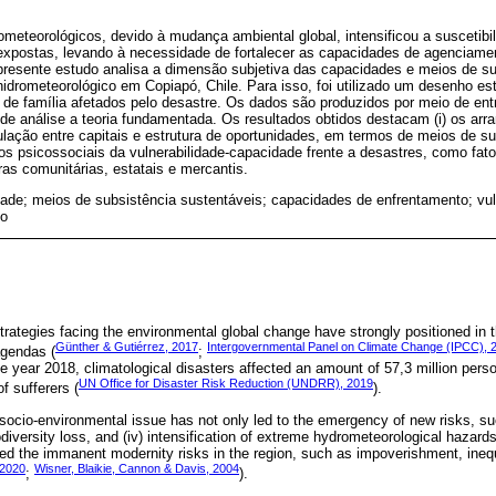
meteorológicos, devido à mudança ambiental global, intensificou a suscetibi
 expostas, levando à necessidade de fortalecer as capacidades de agencia
 presente estudo analisa a dimensão subjetiva das capacidades e meios de su
idrometeorológico em Copiapó, Chile. Para isso, foi utilizado um desenho est
de família afetados pelo desastre. Os dados são produzidos por meio de entr
 de análise a teoria fundamentada. Os resultados obtidos destacam (i) os arra
iculação entre capitais e estrutura de oportunidades, em termos de meios de 
s psicossociais da vulnerabilidade-capacidade frente a desastres, como fat
as comunitárias, estatais e mercantis.
dade; meios de subsistência sustentáveis; capacidades de enfrentamento; vuln
co
trategies facing the environmental global change have strongly positioned in t
Günther & Gutiérrez, 2017
Intergovernmental Panel on Climate Change (IPCC), 
 agendas (
;
e year 2018, climatological disasters affected an amount of 57,3 million perso
UN Office for Disaster Risk Reduction (UNDRR), 2019
f sufferers (
).
 socio-environmental issue has not only led to the emergency of new risks, su
biodiversity loss, and (iv) intensification of extreme hydrometeorological hazards
ed the immanent modernity risks in the region, such as impoverishment, inequ
 2020
Wisner, Blaikie, Cannon & Davis, 2004
;
).