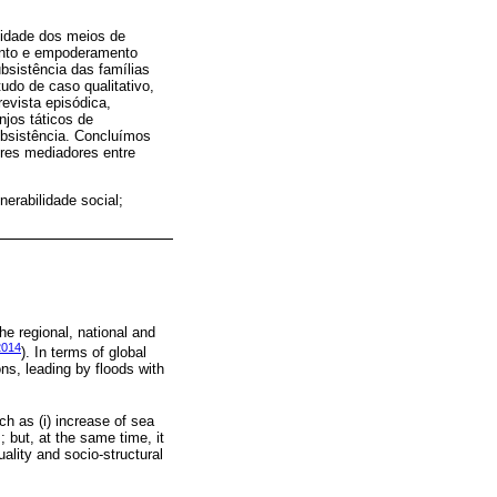
lidade dos meios de
mento e empoderamento
bsistência das famílias
udo de caso qualitativo,
evista episódica,
njos táticos de
subsistência. Concluímos
ores mediadores entre
erabilidade social;
he regional, national and
2014
). In terms of global
ns, leading by floods with
ch as (i) increase of sea
; but, at the same time, it
ality and socio-structural