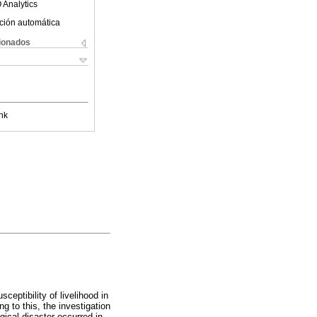
 Analytics
ción automática
cionados
nk
eptibility of livelihood in
 to this, the investigation
ical disaster occurred in