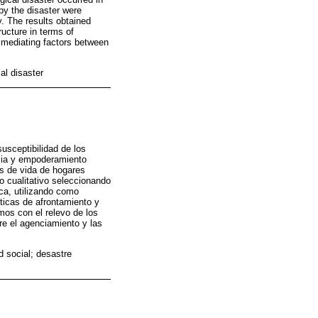
by the disaster were
y. The results obtained
tructure in terms of
s mediating factors between
al disaster
usceptibilidad de los
cia y empoderamiento
os de vida de hogares
o cualitativo seleccionando
ca, utilizando como
cticas de afrontamiento y
imos con el relevo de los
re el agenciamiento y las
d social; desastre