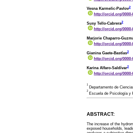
2
Vesna Karmelic-Pavlov
http://orcid.org/0000
2
Susy Tello-Cabrera
http://orcid.org/0000
Marjorie Chaparro-Guzm
http://orcid.org/0000
2
Gianina Gaete-Bastías
http://orcid.org/0000
2
Karina Alfaro-Saldívar
http://orcid.org/0000
1
Departamento de Ciencias
2
Escuela de Psicología y F
ABSTRACT:
The increase of the hydrome
exposed households, leadin
analyzes a subjective dime