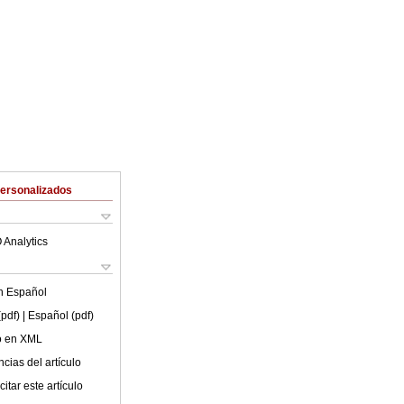
Personalizados
 Analytics
en
Español
(pdf)
| Español (pdf)
lo en XML
cias del artículo
itar este artículo