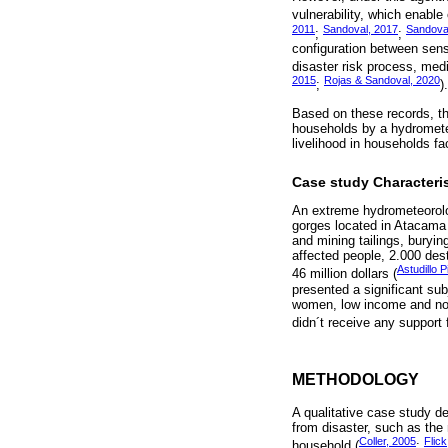
vulnerability, which enable 
2011
Sandoval, 2017
Sandoval
;
;
configuration between sense
disaster risk process, medi
2015
Rojas & Sandoval, 2020
;
).
Based on these records, thi
households by a hydrometeor
livelihood in households fa
Case study Characteris
An extreme hydrometeorologi
gorges located in Atacama 
and mining tailings, buryin
affected people, 2.000 de
Astudillo 
46 million dollars (
presented a significant sub
women, low income and no h
didn´t receive any support 
METHODOLOGY
A qualitative case study d
from disaster, such as the
Coller, 2005
Flic
household (
;