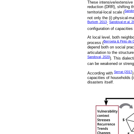
These intensive/extensive s
reduction (DRR), shifting t
Sandov
territorial-local scale (
not only the (i) physical-ma
Burkett, 2013
Sandoval et al. 
;
configuration of capacities 
At local level, both neighb
Berroeta & Pinto de 
process (
depend both on social pract
articulation to the structu
Sandoval, 2020
). This dialec
can be weakened or strengt
Serrat (2017
According with
)
capacities of households (in
disasters itself.