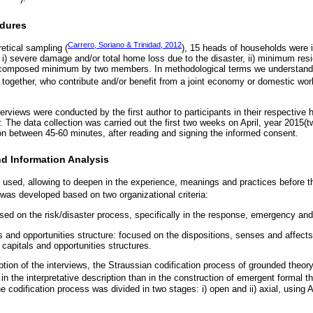
edures
Carrero, Soriano & Trinidad, 2012
etical sampling (
), 15 heads of households were 
 i) severe damage and/or total home loss due to the disaster, ii) minimum res
ds composed minimum by two members. In methodological terms we understand
 together, who contribute and/or benefit from a joint economy or domestic work
terviews were conducted by the first author to participants in their respective 
. The data collection was carried out the first two weeks on April, year 2015(
n between 45-60 minutes, after reading and signing the informed consent.
d Information Analysis
 used, allowing to deepen in the experience, meanings and practices before t
 was developed based on two organizational criteria:
sed on the risk/disaster process, specifically in the response, emergency and 
s and opportunities structure: focused on the dispositions, senses and affect
 capitals and opportunities structures.
ption of the interviews, the Straussian codification process of grounded theor
n the interpretative description than in the construction of emergent formal th
he codification process was divided in two stages: i) open and ii) axial, using 