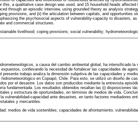
or this, a qualitative case design was used, and 15 household heads affected 
uced through an episodic interview, using grounded theory as analysis strateg
coping provisions, and (ii) the articulation between capitals, and opportunities s
phasizing the psychosocial aspects of vulnerability-capacity to disasters, a
te and commercial structures.
ustainable livelihood; coping provisions; social vulnerability; hydrometeorologic
idrometereológicos, a causa del cambio ambiental global, ha intensificado la s
 expuestos, conllevando la necesidad de fortalecer las capacidades de agen
 el presente trabajo analiza la dimensión subjetiva de las capacidades y medi
 hidrometeorológico en Copiapó, Chile. Para esto, se utilizó un diseño de cas
ados por el desastre. Los datos son producidos mediante la entrevista episódi
eoría fundamentada. Los resultados obtenidos resaltan las (i) disposiciones tá
capitales y estructura de oportunidades, en términos de medios de vida. Conclu
la vulnerabilidad-capacidad ante desastres, en tanto factores mediadores ent
estatales y mercantiles.
idad; medios de vida sostenibles; capacidades de afrontamiento; vulnerabilida