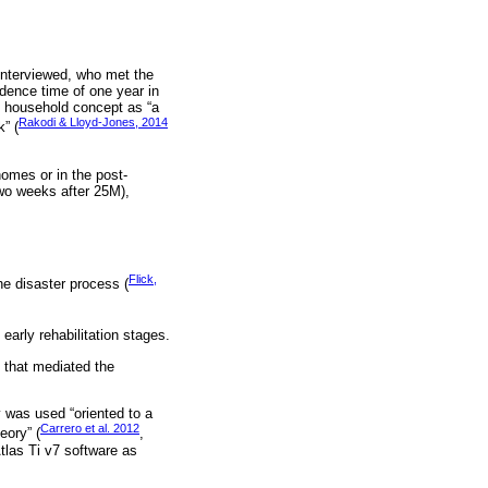
interviewed, who met the
idence time of one year in
 household concept as “a
Rakodi & Lloyd-Jones, 2014
” (
homes or in the post-
two weeks after 25M),
Flick,
he disaster process (
early rehabilitation stages.
s that mediated the
y was used “oriented to a
Carrero et al. 2012
eory” (
,
Atlas Ti v7 software as