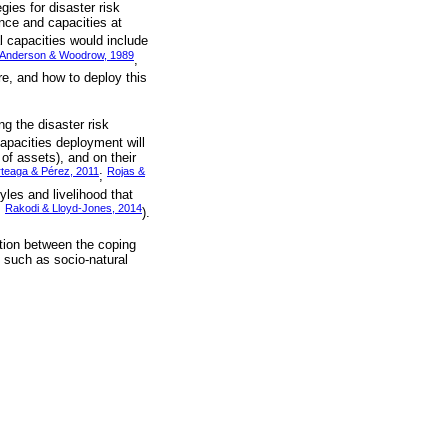
ies for disaster risk
ence and capacities at
l capacities would include
Anderson & Woodrow, 1989
,
ere, and how to deploy this
ng the disaster risk
apacities deployment will
of assets), and on their
rteaga & Pérez, 2011
Rojas &
;
yles and livelihood that
Rakodi & Lloyd-Jones, 2014
;
).
ction between the coping
n, such as socio-natural