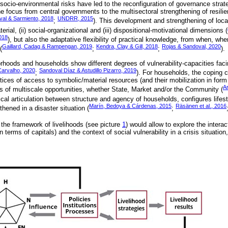
ocio-environmental risks have led to the reconfiguration of governance strateg
he focus from central governments to the multisectoral strengthening of resili
al & Sarmiento, 2018
UNDRR, 2015
;
). This development and strengthening of loca
terial, (ii) social-organizational and (iii) dispositional-motivational dimensions (
2018
), but also the adaptative flexibility of practical knowledge, from when, wh
Gaillard, Cadag & Rampengan, 2019
Kendra, Clay & Gill, 2018
Rojas & Sandoval, 2020
(
;
;
).
orhoods and households show different degrees of vulnerability-capacities faci
Carvalho, 2020
Sandoval Díaz & Astudillo Pizarro, 2019
;
). For households, the coping c
ices of access to symbolic/material resources (and their mobilization in form 
A
res of multiscale opportunities, whether State, Market and/or the Community (
tical articulation between structure and agency of households, configures lifest
Marín, Bedoya & Cárdenas, 2015
Räsänen et al., 2016
hened in a disaster situation (
;
 the framework of livelihoods (see picture
1
) would allow to explore the intera
 terms of capitals) and the context of social vulnerability in a crisis situatio