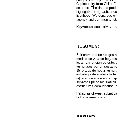
Copiapo city from Chile. F
selected. The data is prod
highlights the (i) tactical 
livelihood. We conclude em
agency and community, sta
Keywords:
subjectivity; s
RESUMEN:
El incremento de riesgos h
medios de vida de hogares
local. En función de esto,
vulnerados por un desastre
15 jefe/as de hogar vulner
estrategia de análisis la t
(ii) la articulación entre 
aspectos psicosociales de 
estructuras comunitarias, 
Palabras claves:
subjetiv
hidrometereológico
RESUMO: