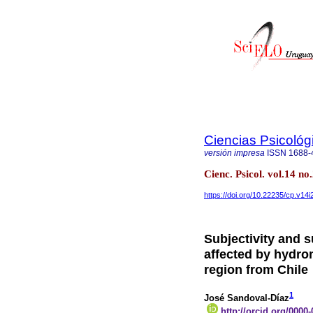
Ciencias Psicológ
versión impresa
ISSN
1688-
Cienc. Psicol. vol.14 
https://doi.org/10.22235/cp.v14i
Subjectivity and s
affected by hydro
region from Chile
1
José Sandoval-Díaz
http://orcid.org/0000