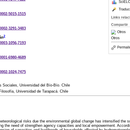
SciELO
Traduc
-0002-5015-1515
Links rela
Compartir
-0002-3291-3483
Otros
2
án
Otros
-0003-1056-7193
Permali
-0001-6980-4689
-0002-1024-7475
 Sociales, Universidad del Bío-Bío. Chile
ilosofía, Universidad de Tarapacá. Chile
teorological risks due the environmental global change has intensified the susc
g the need of strengthen agency capacities and local empowerment. According
nsion of capacities and livelihoods of households affected by hydrometeorolog