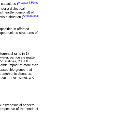
Arteaga & Pérez,
 capacities (
der a dialectical
d heartfelt-personal) of
Arteaga et al.
isis situation (
apacities in affected
pportunities structures of
orrential rains in 17
water, particulate matter
2 fatalities, 28.000
nomic impact of more than
usceptible groups that
ities/chronic diseases,
tion in their homes and
al psychosocial aspects
erspective of the heads of