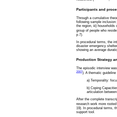
Participants and proc
Through a cumulative theor
following sample inclusion:
the region, iii) househol
group of people who reside
p.7).
In procedural terms, the in
disaster emergency shelter
showing an average duratio
Production Strategy an
The episodic interview was
2007
). A thematic guideline
a) Temporality: focu
b) Coping Capacitie
articulation between
After the complete transcri
research work more rooted i
19). In procedural terms, t
support tool.