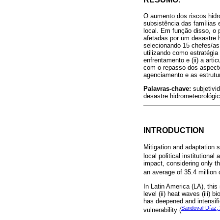
O aumento dos riscos hidro
subsistência das famílias
local. Em função disso, o
afetadas por um desastre h
selecionando 15 chefes/as 
utilizando como estratégia
enfrentamento e (ii) a art
com o repasso dos aspecto
agenciamento e as estrutur
Palavras-chave:
subjetivi
desastre hidrometeorológi
INTRODUCTION
Mitigation and adaptation s
local political institutional
impact, considering only th
an average of 35.4 million o
In Latin America (LA), this
level (ii) heat waves (iii) 
has deepened and intensifi
Sandoval-Díaz,
vulnerability (