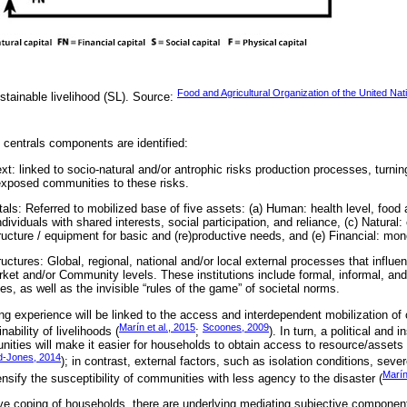
Food and Agricultural Organization of the United Nat
tainable livelihood (SL). Source:
 centrals components are identified:
text: linked to socio-natural and/or antrophic risks production processes, turnin
exposed communities to these risks.
tals: Referred to mobilized base of five assets: (a) Human: health level, food 
ividuals with shared interests, social participation, and reliance, (c) Natural
tructure / equipment for basic and (re)productive needs, and (e) Financial: mo
structures: Global, regional, national and/or local external processes that influ
ket and/or Community levels. These institutions include formal, informal, and 
ces, as well as the invisible “rules of the game” of societal norms.
ing experience will be linked to the access and interdependent mobilization of
Marín et al., 2015
Scoones, 2009
nability of livelihoods (
;
). In turn, a political and i
nities will make it easier for households to obtain access to resource/assets 
d-Jones, 2014
); in contrast, external factors, such as isolation conditions, se
Marín
tensify the susceptibility of communities with less agency to the disaster (
ve coping of households, there are underlying mediating subjective component