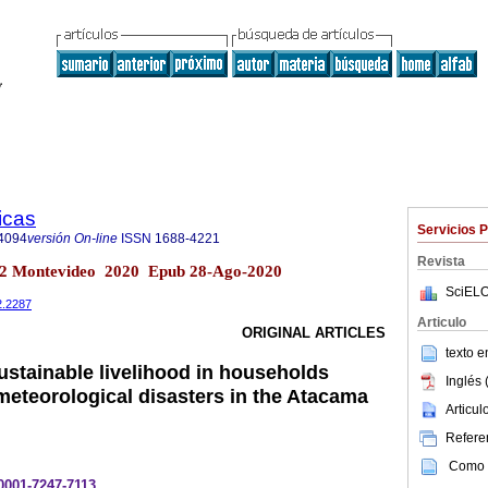
icas
Servicios 
4094
versión On-line
ISSN
1688-4221
Revista
no.2 Montevideo 2020 Epub 28-Ago-2020
SciELO
2.2287
Articulo
ORIGINAL ARTICLES
texto 
ustainable livelihood in households
Inglés 
meteorological disasters in the Atacama
Articu
Referen
Como c
-0001-7247-7113