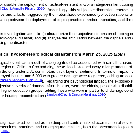
or disable the deployment of tactical-resistant and/or strategic-resilient coping
 Díaz & Astudillo Pizarro, 2019
). Accordingly, this subjective dimension emerges un
s and affects, triggered by the materialized experience (collective-rational an
ating between the deployment of coping practices and/or capacities, and the cr
s investigation aims to: (i) characterize the subjective dimension of coping c
ological disaster, and (ii) analyze the articulation between the capitals and o
cing the disaster.
tics: hydrometeorological disaster from March 25, 2015 (25M)
cal event, as a result of a segregated drop associated with rainfall, caused t
region of Chile. In Copiapó city, these floods washed away a large amount of 
g the city under a 31 centimeters thick layer of sediment. In terms of impact, 2
stroyed houses and 5.000 with greater damage were registered, adding an eco
Pizarro & Sandoval Díaz, 2019
). Regarding the psychosocial impact, the exposed-s
jective severity of damage after disaster, were the elderly, people with disabil
igher education groups, adding those who were in partial-total damage condi
Sandoval-Díaz & Cuadra-Martínez, 2020
for housing reconstruction (
).
esign was used, defined as the deep and contextualized examination of sever
 meanings, practices and emerging materialities, from the phenomenological p
k, 2007
).