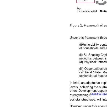
Figure 1:
Framework of sus
Under this framework three
(i)Vulnerability con
of households and 
(ii) SL Shaping Capi
networks between ind
(d) Physical: infras
(iii) Opportunities 
can be at State, Mar
sociocultural practi
In brief, an adaptative cop
levels, achieving the sustai
offers Development opportu
Rakodi & Lloy
strengthening (
societal structures, will in
However, under this agenti