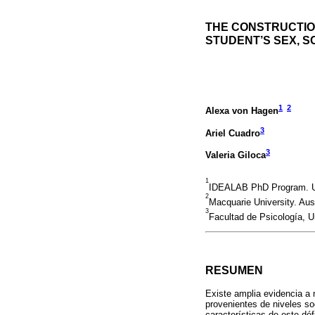
THE CONSTRUCTION
STUDENT’S SEX, 
1
2
Alexa von Hagen
3
Ariel Cuadro
3
Valeria Giloca
1
IDEALAB PhD Program. U
2
Macquarie University. Aust
3
Facultad de Psicología, U
RESUMEN
Existe amplia evidencia a 
provenientes de niveles so
características de este dé