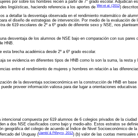
ujeres por sobre los hombres recién a partir de 7° grado escolar. Adjudican es
Wei et al. (2012
ades lingüísticas, haciendo referencia a los aportes de
) descrito
os a detallar la desventaja observada en el rendimiento matemático de alumn
l para el diseño de estrategias de intervención. Por medio de la evaluación d
tra de 619 escolares de 2º a 6º grado de diferente sexo y NSE, nos planteam
de una desventaja de los alumnos de NSE bajo en comparación con sus pares 
 de HNB.
 de esta brecha académica desde 2º a 6º grado escolar.
taja se evidencia en diferentes tipos de HNB como lo son la suma, la resta y l
ferencias entre el rendimiento de mujeres y hombres en relación a las diferenc
zación de la desventaja socioeconómica en la construcción de HNB en base 
uede proveer información valiosa para dar lugar a orientaciones educativas 
 intencional compuesta por 619 alumnos de 6 colegios privados de la ciudad
en a dos NSE clasificados como bajo y medio-alto. Estos estratos se definie
ión geográfica del colegio de acuerdo al Índice de Nivel Socioeconómico de
Llambí & Piñeyro, 2012
Mercado del Uruguay (
) (b) valor de las cuotas mensuales 