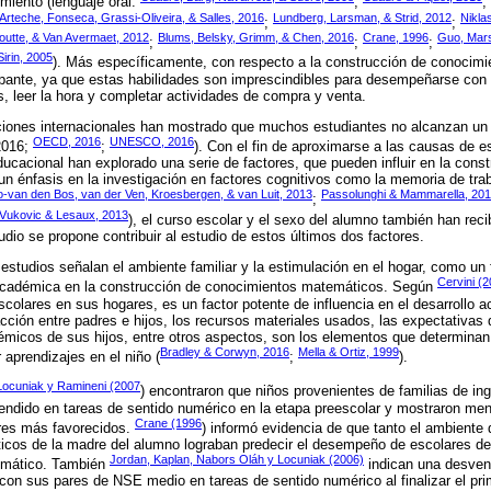
imiento (lenguaje oral:
;
;
Arteche, Fonseca, Grassi-Oliveira, & Salles, 2016
Lundberg, Larsman, & Strid, 2012
Nikla
;
;
outte, & Van Avermaet, 2012
Blums, Belsky, Grimm, & Chen, 2016
Crane, 1996
Guo, Mars
;
;
;
Sirin, 2005
). Más específicamente, con respecto a la construcción de conocim
ante, ya que estas habilidades son imprescindibles para desempeñarse con 
s, leer la hora y completar actividades de compra y venta.
ciones internacionales han mostrado que muchos estudiantes no alcanzan un 
OECD, 2016
UNESCO, 2016
2016;
;
). Con el fin de aproximarse a las causas de e
educacional han explorado una serie de factores, que pueden influir en la con
n énfasis en la investigación en factores cognitivos como la memoria de traba
o-van den Bos, van der Ven, Kroesbergen, & van Luit, 2013
Passolunghi & Mammarella, 20
;
Vukovic & Lesaux, 2013
), el curso escolar y el sexo del alumno también han rec
dio se propone contribuir al estudio de estos últimos dos factores.
studios señalan el ambiente familiar y la estimulación en el hogar, como un f
Cervini (
 académica en la construcción de conocimientos matemáticos. Según
escolares en sus hogares, es un factor potente de influencia en el desarrollo 
acción entre padres e hijos, los recursos materiales usados, las expectativas
émicos de sus hijos, entre otros aspectos, son los elementos que determinan 
Bradley & Corwyn, 2016
Mella & Ortiz, 1999
 aprendizajes en el niño (
;
).
Locuniak y Ramineni (2007
) encontraron que niños provenientes de familias de in
cendido en tareas de sentido numérico en la etapa preescolar y mostraron m
Crane (1996
ares más favorecidos.
) informó evidencia de que tanto el ambiente d
cos de la madre del alumno lograban predecir el desempeño de escolares de
Jordan, Kaplan, Nabors Oláh y Locuniak (2006)
temático. También
indican una desven
on sus pares de NSE medio en tareas de sentido numérico al finalizar el pr