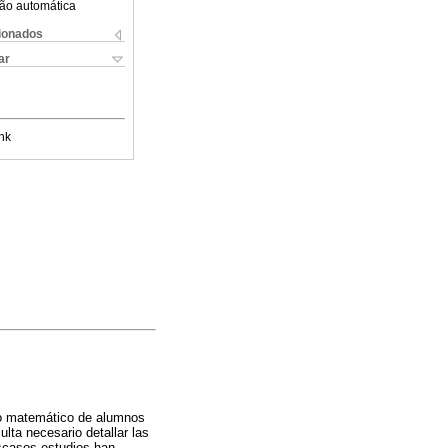
ão automática
cionados
ar
nk
nto matemático de alumnos
lta necesario detallar las
escasos estudios han