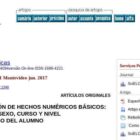
icas
Serviços P
-4094
versão On-line
ISSN
1688-4221
Journal
o.1 Montevideo jun. 2017
SciELO
2.1348
Artigo
ARTÍCULOS ORIGINALES
Espanh
ÓN DE HECHOS NUMÉRICOS BÁSICOS:
Artigo
SEXO, CURSO Y NIVEL
Referên
O DEL ALUMNO
Como c
SciELO