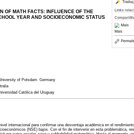
Traduç
Links rela
 OF MATH FACTS: INFLUENCE OF THE
SCHOOL YEAR AND SOCIOECONOMIC STATUS
Compartilh
Mais
Mais
Permali
niversity of Potsdam. Germany
ralia
niversidad Católica del Uruguay
nivel internacional para confirmar una desventaja académica en el rendimie
cioeconómicos (NSE) bajos. Con el fin de intervenir en esta problemática, resu
ficit por curso escolar, sexo y subhabilidad matemática. Hasta el momento, 