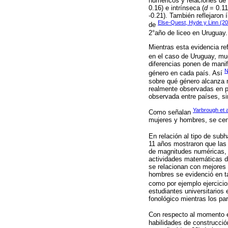
numéricos y relaciones de 
0.16) e intrínseca (
d
= 0.11
-0.21). También reflejaron
Else-Quest, Hyde y Linn (2
de
2°año de liceo en Uruguay.
Mientras esta evidencia re
en el caso de Uruguay, mu
diferencias ponen de manifi
N
género en cada país. Así
sobre qué género alcanza m
realmente observadas en p
observada entre países, s
Yarbrough et a
Como señalan
mujeres y hombres, se cent
En relación al tipo de sub
11 años mostraron que las
de magnitudes numéricas, 
actividades matemáticas d
se relacionan con mejores 
hombres se evidenció en ta
como por ejemplo ejercicio
estudiantes universitario
fonológico mientras los pa
Con respecto al momento e
habilidades de construcci