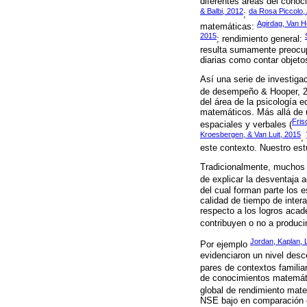
diferentes áreas del conoc
& Balbi, 2012
da Rosa Piccolo, 
;
Agirdag, Van H
matemáticas:
2015
; rendimiento general:
resulta sumamente preocup
diarias como contar objeto
Así una serie de investiga
de desempeño & Hooper, 
del área de la psicología 
matemáticos. Más allá de u
Fris
espaciales y verbales (
Kroesbergen, & Van Luit, 2015
,
este contexto. Nuestro estu
Tradicionalmente, muchos e
de explicar la desventaja
del cual forman parte los 
calidad de tiempo de inter
respecto a los logros acad
contribuyen o no a producir
Jordan, Kaplan, 
Por ejemplo
evidenciaron un nivel des
pares de contextos famili
de conocimientos matemáti
global de rendimiento ma
NSE bajo en comparación c