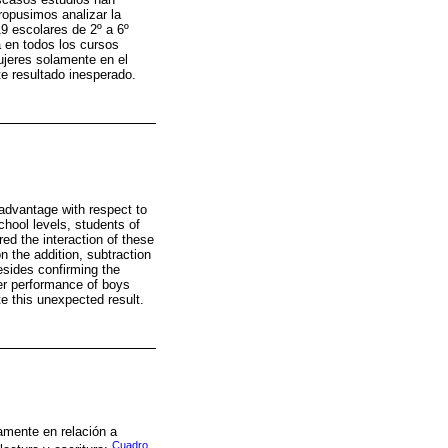
ropusimos analizar la
9 escolares de 2º a 6º
a en todos los cursos
ujeres solamente en el
e resultado inesperado.
dvantage with respect to
school levels, students of
ed the interaction of these
 the addition, subtraction
esides confirming the
her performance of boys
te this unexpected result.
mente en relación a
Cuadro