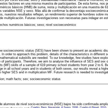
 estos factores en una misma muestra de participantes. De esta forma, nos p
méricos básicos (HNB) de suma, resta y multiplicación en una muestra de 61
las variables NSE y sexo. Más allá de confirmar la desventaja socioeconómic
, nuestros resultados reflejan, un rendimiento superior de hombres sobre m
 multiplicación. Futuras investigaciones son necesarias para indagar en est
hechos numéricos básicos; sexo; nivel socioeconómico
ow socioeconomic status (SES) have been shown to present an academic disa
. In order to approach this problem, details of the characteristics in different 
t mathematical subskills are needed. To our knowledge, few studies have explor
 of participants. Therefore, we aim to analyse the influence of SES and sex on
cts (MF) skills of a sample of 619 primary school students from year 2 to 6. B
 in all school years and in students of both sexes, our results reveal a hig
o higher SES and in multiplication MF. Future research is needed to investiga
on; math facts; sex; socioeconomic status
e alumnos de nivel socio-económicos (NSE) bajos ha sido confirmada amplia
Cuadro, Barg, Navarrete, & Suero, 2008
Cuadro & Piquet, 2010