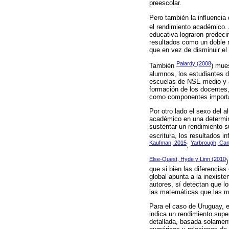
preescolar.
Pero también la influencia
el rendimiento académico.
educativa lograron predeci
resultados como un doble 
que en vez de disminuir el
Palardy (2008
También
) mues
alumnos, los estudiantes 
escuelas de NSE medio y al
formación de los docentes,
como componentes importan
Por otro lado el sexo del 
académico en una determin
sustentar un rendimiento 
escritura, los resultados 
Kaufman, 2015
Yarbrough, Can
;
Else-Quest, Hyde y Linn (2010
)
que si bien las diferencia
global apunta a la inexist
autores, sí detectan que l
las matemáticas que las m
Para el caso de Uruguay, e
indica un rendimiento sup
detallada, basada solamen