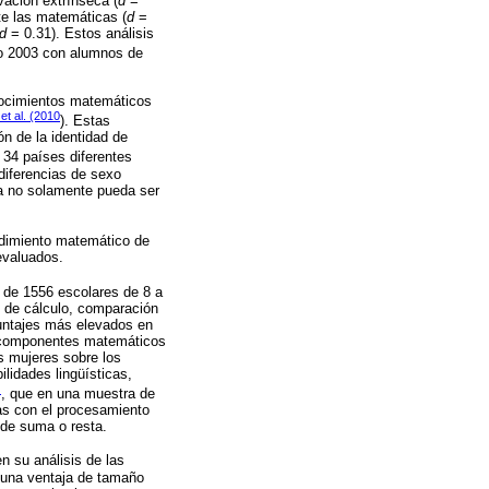
ación extrínseca (
d
=
te las matemáticas (
d
=
d
= 0.31). Estos análisis
ño 2003 con alumnos de
onocimientos matemáticos
et al. (2010
). Estas
ón de la identidad de
 34 países diferentes
diferencias de sexo
a no solamente pueda ser
rendimiento matemático de
evaluados.
a de 1556 escolares de 8 a
 de cálculo, comparación
untajes más elevados en
ubcomponentes matemáticos
s mujeres sobre los
lidades lingüísticas,
)
, que en una muestra de
as con el procesamiento
 de suma o resta.
en su análisis de las
 una ventaja de tamaño