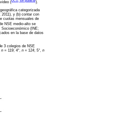
UCU, sin publicar
video (
).
 geográfica categorizada
 2011), y (b) contar con
 de cuotas mensuales de
s de NSE medio-alto se
vel Socioeconómico (INE;
icados en la base de datos
 de 3 colegios de NSE
,
n
= 119; 4°,
n
= 124; 5°,
n