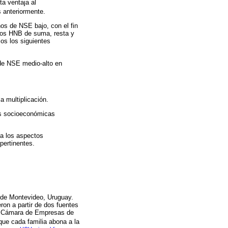
ta ventaja al
s anteriormente.
os de NSE bajo, con el fin
e los HNB de suma, resta y
os los siguientes
de NSE medio-alto en
a multiplicación.
ias socioeconómicas
a los aspectos
pertinentes.
 de Montevideo, Uruguay.
ron a partir de dos fuentes
 la Cámara de Empresas de
que cada familia abona a la