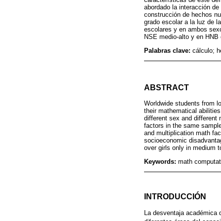
abordado la interacción de
construcción de hechos nu
grado escolar a la luz de 
escolares y en ambos sexos
NSE medio-alto y en HNB de
Palabras clave:
cálculo; 
ABSTRACT
Worldwide students from l
their mathematical abilities
different sex and differen
factors in the same sample
and multiplication math fa
socioeconomic disadvantage
over girls only in medium t
Keywords:
math computati
INTRODUCCIÓN
La desventaja académica d