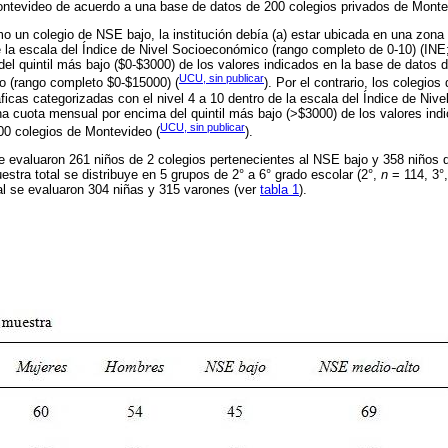
Montevideo de acuerdo a una base de datos de 200 colegios privados de Monte
o un colegio de NSE bajo, la institución debía (a) estar ubicada en una zona
de la escala del Índice de Nivel Socioeconómico (rango completo de 0-10) (INE;
el quintil más bajo ($0-$3000) de los valores indicados en la base de datos
UCU, sin publicar
o (rango completo $0-$15000) (
). Por el contrario, los colegio
ficas categorizadas con el nivel 4 a 10 dentro de la escala del Índice de Ni
na cuota mensual por encima del quintil más bajo (>$3000) de los valores ind
UCU, sin publicar
0 colegios de Montevideo (
).
se evaluaron 261 niños de 2 colegios pertenecientes al NSE bajo y 358 niños
estra total se distribuye en 5 grupos de 2° a 6° grado escolar (2°,
n
= 114, 3°
al se evaluaron 304 niñas y 315 varones (ver
tabla 1
).