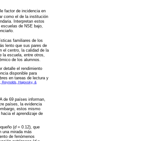
e factor de incidencia en
r como el de la institución
daria. Interpretan estos
a escuelas de NSE bajo,
nciarlo.
sticas familiares de los
ás lento que sus pares de
l centro, la calidad de la
 la escuela, entre otros,
démico de los alumnos.
r detalle el rendimiento
ncia disponible para
res en tareas de lectura y
, Reynolds, Hajovsky, &
SA de 69 países informan,
re países, la evidencia
n embargo, estos mismo
hacia el aprendizaje de
equeño (
d
= 0.12), que
en una mirada más
miento de fenómenos