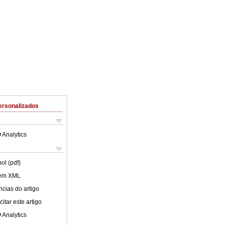
ersonalizados
 Analytics
ol (pdf)
 em XML
cias do artigo
itar este artigo
 Analytics