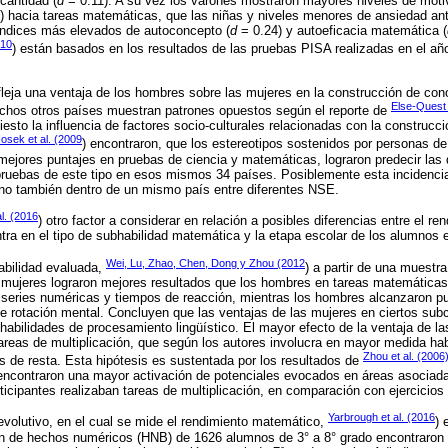
cantidad (
d
= 0.11). A su vez los varones mostraron mayores niveles de motiv
) hacia tareas matemáticas, que las niñas y niveles menores de ansiedad an
 índices más elevados de autoconcepto (
d
= 0.24) y autoeficacia matemática (
010
) están basados en los resultados de las pruebas PISA realizadas en el a
fleja una ventaja de los hombres sobre las mujeres en la construcción de c
Else-Quest 
chos otros países muestran patrones opuestos según el reporte de
esto la influencia de factores socio-culturales relacionadas con la construcci
osek et al. (2009
) encontraron, que los estereotipos sostenidos por personas de
ejores puntajes en pruebas de ciencia y matemáticas, lograron predecir las 
ruebas de este tipo en esos mismos 34 países. Posiblemente esta incidenci
ino también dentro de un mismo país entre diferentes NSE.
l. (2016
) otro factor a considerar en relación a posibles diferencias entre el 
ra en el tipo de subhabilidad matemática y la etapa escolar de los alumnos 
Wei, Lu, Zhao, Chen, Dong y Zhou (2012
habilidad evaluada,
) a partir de una muestr
 mujeres lograron mejores resultados que los hombres en tareas matemáticas
series numéricas y tiempos de reacción, mientras los hombres alcanzaron p
e rotación mental. Concluyen que las ventajas de las mujeres en ciertos s
habilidades de procesamiento lingüístico. El mayor efecto de la ventaja de la
reas de multiplicación, que según los autores involucra en mayor medida habi
Zhou et al. (2006
s de resta. Esta hipótesis es sustentada por los resultados de
s encontraron una mayor activación de potenciales evocados en áreas asociad
rticipantes realizaban tareas de multiplicación, en comparación con ejercicios
Yarbrough et al. (2016
volutivo, en el cual se mide el rendimiento matemático,
) 
ón de hechos numéricos (HNB) de 1626 alumnos de 3° a 8° grado encontraron