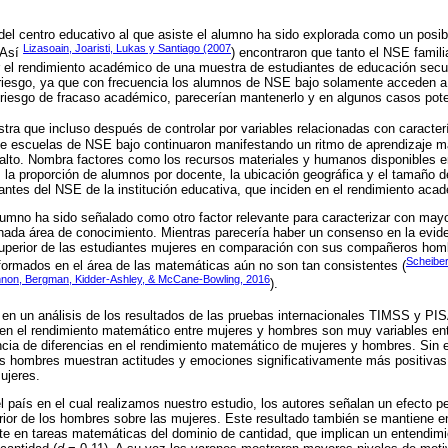
 del centro educativo al que asiste el alumno ha sido explorada como un posibl
Lizasoain, Joaristi, Lukas y Santiago (2007
 Así
) encontraron que tanto el NSE familia
r el rendimiento académico de una muestra de estudiantes de educación secun
riesgo, ya que con frecuencia los alumnos de NSE bajo solamente acceden 
 riesgo de fracaso académico, parecerían mantenerlo y en algunos casos pote
tra que incluso después de controlar por variables relacionadas con caracterí
de escuelas de NSE bajo continuaron manifestando un ritmo de aprendizaje m
to. Nombra factores como los recursos materiales y humanos disponibles en e
 la proporción de alumnos por docente, la ubicación geográfica y el tamaño de
tes del NSE de la institución educativa, que inciden en el rendimiento aca
alumno ha sido señalado como otro factor relevante para caracterizar con mayo
ada área de conocimiento. Mientras parecería haber un consenso en la evide
superior de las estudiantes mujeres en comparación con sus compañeros homb
Scheiber
informados en el área de las matemáticas aún no son tan consistentes (
non, Bergman, Kidder-Ashley, & McCane-Bowling, 2016
).
 en un análisis de los resultados de las pruebas internacionales TIMSS y PI
s en el rendimiento matemático entre mujeres y hombres son muy variables ent
encia de diferencias en el rendimiento matemático de mujeres y hombres. Si
os hombres muestran actitudes y emociones significativamente más positivas 
ujeres.
l país en el cual realizamos nuestro estudio, los autores señalan un efecto p
erior de los hombres sobre las mujeres. Este resultado también se mantiene 
te en tareas matemáticas del dominio de cantidad, que implican un entendi