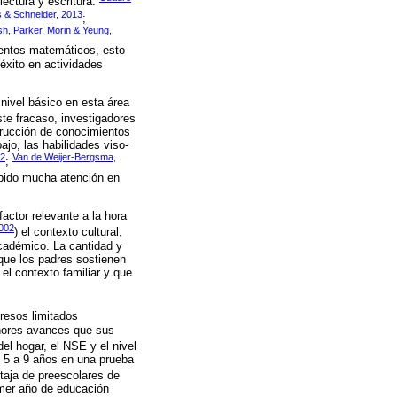
 lectura y escritura:
s & Schneider, 2013
;
h, Parker, Morin & Yeung,
ientos matemáticos, esto
éxito en actividades
nivel básico en esta área
ste fracaso, investigadores
strucción de conocimientos
jo, las habilidades viso-
12
Van de Weijer-Bergsma,
;
ibido mucha atención en
actor relevante a la hora
2002
) el contexto cultural,
académico. La cantidad y
 que los padres sostienen
el contexto familiar y que
gresos limitados
enores avances que sus
el hogar, el NSE y el nivel
 5 a 9 años en una prueba
taja de preescolares de
imer año de educación