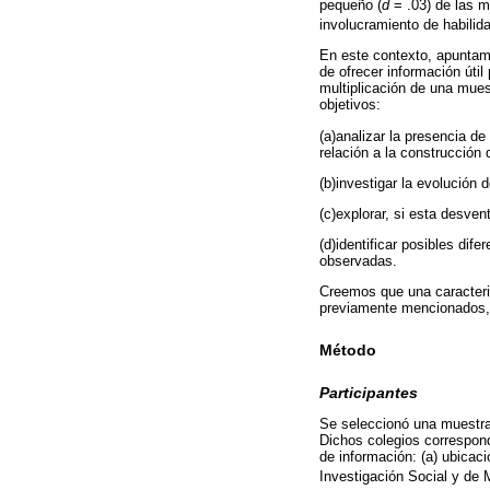
pequeño (
d
= .03) de las m
involucramiento de habilid
En este contexto, apuntam
de ofrecer información úti
multiplicación de una mues
objetivos:
(a)analizar la presencia 
relación a la construcción
(b)investigar la evolución
(c)explorar, si esta desven
(d)identificar posibles di
observadas.
Creemos que una caracteri
previamente mencionados, p
Método
Participantes
Se seleccionó una muestra
Dichos colegios correspond
de información: (a) ubicac
Investigación Social y de 