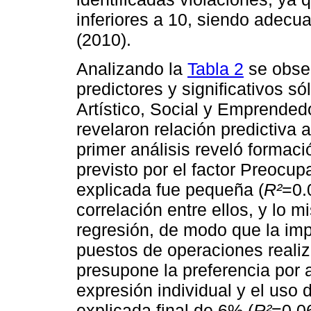
inferiores a 10, siendo adecua
(2010).
Analizando la
Tabla 2
se obse
predictores y significativos só
Artístico, Social y Emprended
revelaron relación predictiva a
primer análisis reveló formaci
previsto por el factor Preocup
explicada fue pequeña (
R²
=0.
correlación entre ellos, y lo m
regresión, de modo que la imp
puestos de operaciones reali
presupone la preferencia por 
expresión individual y el uso 
explicada final de 6% (
R²
=0.06