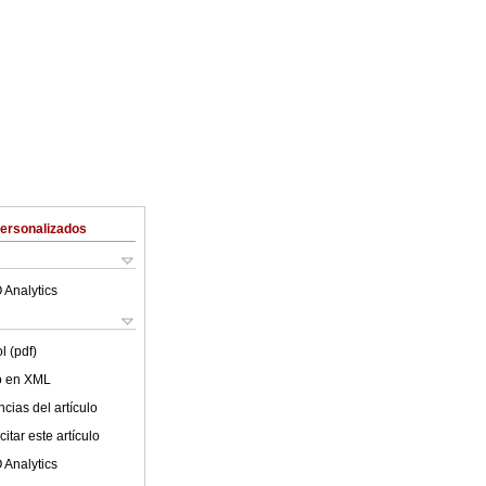
Personalizados
 Analytics
l (pdf)
lo en XML
cias del artículo
itar este artículo
 Analytics