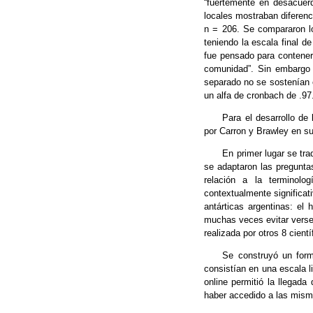
“fuertemente en desacuer
locales mostraban diferenci
n = 206. Se compararon lo
teniendo la escala final d
fue pensado para contener t
comunidad”. Sin embargo el
separado no se sostenían e
un alfa de cronbach de .97
Para el desarrollo de 
por Carron y Brawley en su
En primer lugar se tra
se adaptaron las pregunta
relación a la terminol
contextualmente significa
antárticas argentinas: e
muchas veces evitar verse 
realizada por otros 8 cient
Se construyó un form
consistían en una escala li
online permitió la llegada
haber accedido a las mism