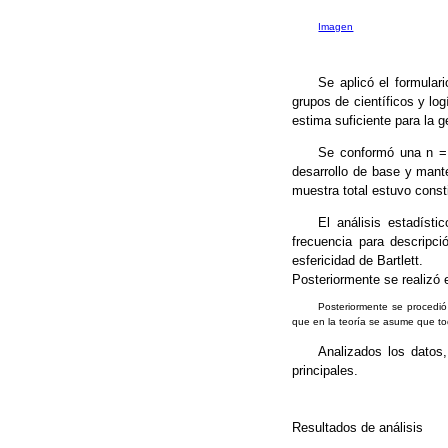
Imagen
Se aplicó el formular
grupos de científicos y l
estima suficiente para la g
Se conformó una n = 1
desarrollo de base y mante
muestra total estuvo consti
El análisis estadíst
frecuencia para descripc
esfericidad de Bartlett.
Posteriormente se realizó e
Posteriormente se procedió 
que en la teoría se asume que to
Analizados los datos,
principales.
Resultados de análisis