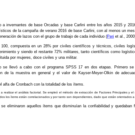
io a invernantes de base Orcadas y base Carlini entre los años 2015 y 201
ogísticos de la campaña de verano 2016 de base Carlini, con al menos un mes
eneración de lazos con el grupo de trabajo de cada individuo (
Peri
et al., 2000
00, compuesta en un 28% por civiles científicos y técnicos, civiles logíst
nimiento y siendo el restante 72% militares, tanto científicos como logíst
tuida por mujeres, doce civiles y una militar.
ico se llevó a cabo con el programa SPSS 17 en dos etapas. Primero se
ión de la muestra en general y el valor de Kayser-Meyer-Olkin de adecuac
l alfa de Cronbach con la totalidad de los ítems.
a realizar el análisis factorial. Se empleó el método de extracción de Factores Principales y
dos los ítems están correlacionados y por tanto son dependientes, dado que están orientados a 
 se eliminaron aquellos ítems que disminuían la confiabilidad y quedaban f