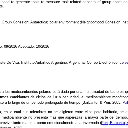
need to generate tools to measure task-related aspects of group cohesion
ts.
; Group Cohesion; Antarctica; polar environment ;Neighborhood Cohesion Ins
o: 09/2016 Aceptado: 10/2016
te De Vita, Instituto Antártico Argentino. Argentina. Correo Electrónico:
cele
a los medioambientes polares está dada por una multiplicidad de factores qu
s ritmos cambiantes de ciclos de luz y oscuridad, el medioambiente monótono
nte a lo largo de un período prolongado de tiempo (Barbarito, & Peri, 2003;
Pal
, en la cual sus miembros no se eligieron entre ellos para habitarla, se 
l medioambiente no presenta más que asperezas la mayor parte del tiempo, 
revivir tanto material como emocionalmente a la invernada (
Peri, Barbarito