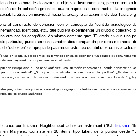
nados a la hora de alcanzar sus objetivos instrumentales, pero no tanto a la
ión de la cohesión grupal en cuatro aspectos o constructos: la integración
social, la atracción individual hacia la tarea y la atracción individual hacia el 
iona el constructo de cohesión con el concepto de “sentido psicológico d
hermandad, identidad, etc., que pudiera experimentar un grupo o colectivo id
lguna otra noción geográfica. Asimismo comenta que: “El grado en que una p
o particular, puede ser una característica compartida por otros miembros de
 de “cohesión” es apropiado para medir este tipo de atributos de nivel colecti
ía uno en el cual sus residentes, en términos generales dicen tener un sentido de comunidad fue
e sienten muy atraídos por permanecer en el barrio.
s pueden extrapolarse a una base antártica: una “dotación cohesionada” podría pensarse en lo
ipo o una comunidad? ¿Participan en actividades conjuntas en su tiempo libre? ¿Se sienten a 
tica o regresarían ante la primera oportunidad de subirse a un barco o un avión Hércules? ¿Hay 
stas preguntas, para poder analizar el tipo de grupo que habita una base en un determinado a
rupal de los grupos antárticos.
al creado por Buckner, Neighborhood Cohesion Instrument
(NCI,
Buckner
, 1
s en Maryland. Consiste en 18 ítems tipo Likert de 5 puntos desde “f