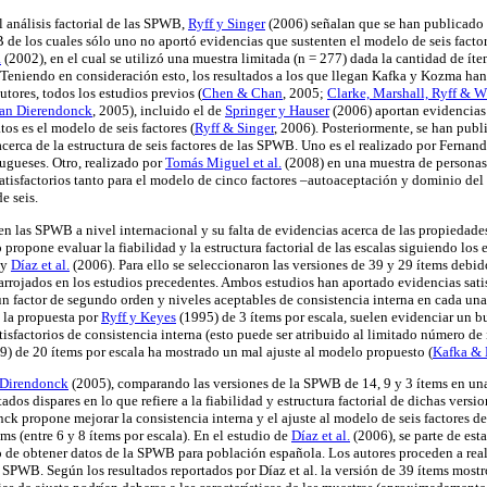
l análisis factorial de las SPWB,
Ryff y Singer
(2006) señalan que se han publicado s
 de los cuales sólo uno no aportó evidencias que sustenten el modelo de seis factor
a
(2002), en el cual se utilizó una muestra limitada (n = 277) dada la cantidad de ít
). Teniendo en consideración esto, los resultados a los que llegan Kafka y Kozma ha
tores, todos los estudios previos (
Chen & Chan
, 2005;
Clarke, Marshall, Ryff & 
an Dierendonck
, 2005), incluido el de
Springer y Hauser
(2006) aportan evidencias 
tos es el modelo de seis factores (
Ryff & Singer
, 2006). Posteriormente, se han pub
erca de la estructura de seis factores de las SPWB. Uno es el realizado por Fernand
ugueses. Otro, realizado por
Tomás Miguel et al.
(2008) en una muestra de persona
satisfactorios tanto para el modelo de cinco factores –autoaceptación y dominio de
e seis.
en las SPWB a nivel internacional y su falta de evidencias acerca de las propiedad
o propone evaluar la fiabilidad y la estructura factorial de las escalas siguiendo los
 y
Díaz et al.
(2006). Para ello se seleccionaron las versiones de 39 y 29 ítems debid
 arrojados en los estudios precedentes. Ambos estudios han aportado evidencias sati
un factor de segundo orden y niveles aceptables de consistencia interna en cada una 
 la propuesta por
Ryff y Keyes
(1995) de 3 ítems por escala, suelen evidenciar un b
tisfactorios de consistencia interna (esto puede ser atribuido al limitado número de
) de 20 ítems por escala ha mostrado un mal ajuste al modelo propuesto (
Kafka &
 Direndonck
(2005), comparando las versiones de la SPWB de 14, 9 y 3 ítems en un
tados dispares en lo que refiere a la fiabilidad y estructura factorial de dichas versio
ck propone mejorar la consistencia interna y el ajuste al modelo de seis factores 
s (entre 6 y 8 ítems por escala). En el estudio de
Díaz et al.
(2006), se parte de est
 de obtener datos de la SPWB para población española. Los autores proceden a real
 SPWB. Según los resultados reportados por Díaz et al. la versión de 39 ítems mostr