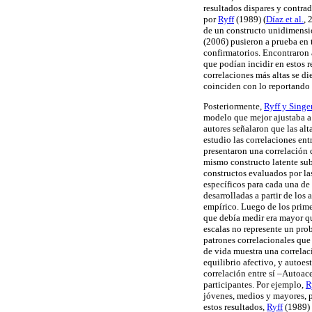
resultados dispares y contra
por
Ryff
(1989) (
Díaz et al.
, 
de un constructo unidimensi
(2006) pusieron a prueba en 
confirmatorios. Encontraron 
que podían incidir en estos r
correlaciones más altas se d
coinciden con lo reportando 
Posteriormente,
Ryff y Singe
modelo que mejor ajustaba a l
autores señalaron que las alt
estudio las correlaciones entr
presentaron una correlación 
mismo constructo latente sub
constructos evaluados por las
específicos para cada una de
desarrolladas a partir de los 
empírico. Luego de los primer
que debía medir era mayor que
escalas no represente un prob
patrones correlacionales que
de vida muestra una correlaci
equilibrio afectivo, y autoe
correlación entre sí –Autoac
participantes. Por ejemplo,
R
jóvenes, medios y mayores, p
estos resultados,
Ryff
(1989)