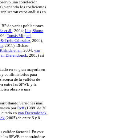
 observó una correlación
), variando los coeficientes
replicaron estos análisis en
l BP de varias poblaciones.
a et ál.
, 2004;
Liu, Shono,
2006;
Tomás Miguel,
 & Trejo Gónzalez
, 2009),
in
, 2011). Dichas
Kishida et al.
, 2004;
van
van Dierendonck
, 2005) así
nstado en su gran mayoría en
s y confirmatorios para
s acerca de la validez de
va entre las SPWB y la
mbién observó una
sarrollando versiones más
opuesta por
Ryff
(1989) de 20
f. citado en
van Dierendonck
,
nck
(2005) de entre 6 y 8
 validez factorial. En este
s de las SPWB encontrándose