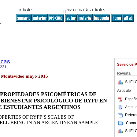
icas
Servicios 
4221
Revista
o.1 Montevideo mayo 2015
SciELO
Articulo
 PROPIEDADES PSICOMÉTRICAS DE
Españo
 BIENESTAR PSICOLÓGICO DE RYFF EN
E ESTUDIANTES ARGENTINOS
Articu
Referen
PERTIES OF RYFF’S SCALES OF
LL-BEING IN AN ARGENTINEAN SAMPLE
Como c
SciELO