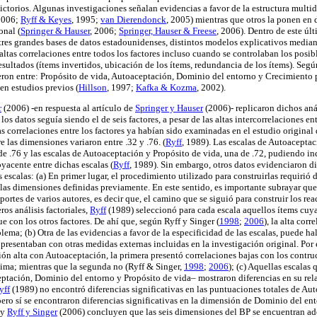
dictorios. Algunas investigaciones señalan evidencias a favor de la estructura mult
2006;
Ryff & Keyes
, 1995;
van Dierendonck
, 2005) mientras que otros la ponen en 
onal (
Springer & Hauser
, 2006;
Springer, Hauser & Freese
, 2006). Dentro de este úl
tres grandes bases de datos estadounidenses, distintos modelos explicativos mediant
altas correlaciones entre todos los factores incluso cuando se controlaban los posi
esultados (ítems invertidos, ubicación de los ítems, redundancia de los ítems). Según
ieron entre: Propósito de vida, Autoaceptación, Dominio del entorno y Crecimiento 
en estudios previos (
Hillson
, 1997;
Kafka & Kozma
, 2002).
r
(2006) -en respuesta al artículo de
Springer y Hauser
(2006)- replicaron dichos aná
os datos seguía siendo el de seis factores, a pesar de las altas intercorrelaciones e
as correlaciones entre los factores ya habían sido examinadas en el estudio origina
e las dimensiones variaron entre .32 y .76. (
Ryff
, 1989). Las escalas de Autoacepta
de .76 y las escalas de Autoaceptación y Propósito de vida, una de .72, pudiendo ind
yacente entre dichas escalas (
Ryff
, 1989). Sin embargo, otros datos evidenciaron di
 escalas: (a) En primer lugar, el procedimiento utilizado para construirlas requirió 
 las dimensiones definidas previamente. En este sentido, es importante subrayar q
aportes de varios autores, es decir que, el camino que se siguió para construir los rea
os análisis factoriales,
Ryff
(1989) seleccionó para cada escala aquellos ítems cuya
 con los otros factores. De ahí que, según Ryff y Singer (
1998
;
2006
), la alta cor
lema; (b) Otra de las evidencias a favor de la especificidad de las escalas, puede hal
 presentaban con otras medidas externas incluidas en la investigación original. Po
ón alta con Autoaceptación, la primera presentó correlaciones bajas con los contruc
stima; mientras que la segunda no (Ryff & Singer,
1998
;
2006
); (c) Aquellas escalas
eptación, Dominio del entorno y Propósito de vida– mostraron diferencias en su rel
yff
(1989) no encontró diferencias significativas en las puntuaciones totales de Au
ero sí se encontraron diferencias significativas en la dimensión de Dominio del en
 y
Ryff y Singer
(2006) concluyen que las seis dimensiones del BP se encuentran a