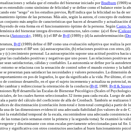
tualizaciones y señala que el estudio del bienestar iniciado por
Bradburn
(1969) se
ar es entendido como sinónimo de felicidad y se define como el balance entre la afe
icando este “sesgo” en los estudios previos, Ryff indica que la felicidad no ha de se
onamiento óptimo de las personas. Más aún, según la autora, el concepto de eudemo
un conjunto más amplio de características que hacen al desarrollo y actualización de
fluyendo de esta forma en el funcionamiento óptimo de la persona. Según
Castro S
mónica del bienestar integra diversos constructos, tales como: (a) el flow (
Csiksz
rencia (
Antonovsky
, 1988); (c) el BP de
Ryff
(1989) y (d) la autodeterminación (
De
iteratura,
Ryff
(1989) define el BP como una evaluación subjetiva que realiza la pers
que componen el BP son: (a) autoaceptación, (b) relaciones positivas con otros, (d
da y (c) crecimiento personal. La autoaceptación supone una actitud positiva hacia
ptar las cualidades positivas y negativas que uno posee. Las relaciones positivas se
ue sean satisfactorias, cálidas y confiables. La autonomía se define por la autodet
l entorno se relaciona con la sensación de control sobre el mundo externo y la habil
ue se presentan para satisfacer las necesidades y valores personales. La dimensión d
comportamiento en pos de lograrlos, lo que da significado a la vida. Por último, el c
 de continuo desarrollo, en el que el sujeto incrementa y actualiza su potencial, 
er cambiar y redireccionar la orientación de la conducta (
Ryff
, 1989;
Ryff & Singer
nsiones Ryff desarrolla las Escalas de Bienestar Psicológico (Scales of Psychologi
niciales, de los cuales fueron seleccionados 32 ítems para cada escala. Luego de adm
cala a partir del cálculo del coeficiente de alfa de Cronbach. También se realizaron l
ndices de discriminación (correlación ítem-total e ítem-total corregida) a partir de l
ada una de las dimensiones evidenció una adecuada fiabilidad (los valores de α de C
minó la estabilidad temporal de la escala, encontrándose una adecuada consistencia 
 de las tomas (seis semanas entre la primera y la segunda toma). Se examinó la valid
nvergente y discriminante con otras escalas previamente seleccionadas para tal fin. 
itiva y significativa con otros constructos asociados al buen funcionamiento psicol