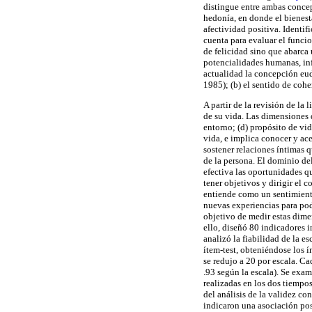
distingue entre ambas concep
hedonía, en donde el bienest
afectividad positiva. Identif
cuenta para evaluar el funci
de felicidad sino que abarca 
potencialidades humanas, in
actualidad la concepción eude
1985); (b) el sentido de cohe
A partir de la revisión de la l
de su vida. Las dimensiones 
entorno; (d) propósito de vi
vida, e implica conocer y ace
sostener relaciones íntimas q
de la persona. El dominio de
efectiva las oportunidades q
tener objetivos y dirigir el 
entiende como un sentimiento
nuevas experiencias para pod
objetivo de medir estas dime
ello, diseñó 80 indicadores i
analizó la fiabilidad de la es
ítem-test, obteniéndose los í
se redujo a 20 por escala. C
.93 según la escala). Se exa
realizadas en los dos tiempos
del análisis de la validez co
indicaron una asociación pos