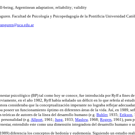
-being; Argentinean adaptation; reliability; validity
guren. Facultad de Psicología y Psicopedagogía de la Pontificia Universidad Catól
ranguren@uca.edu.ar
nestar psicológico (BP) tal como hoy se conoce, fue introducida por Ryff a fines de 
reviamente, en el año 1982, Ryff había señalado un déficit en lo que refería al estud
utora consideraba que la conceptualización imperante no lograba reflejar adecuadam
ba poseer un funcionamiento óptimo en diferentes áreas de la vida. Así, en 1989, se
as teóricas de autores de la línea del desarrollo humano (e.g.
Buhler
, 1935;
Erikson
,
a personalidad (e.g.
Allport
, 1961;
Jung
, 1933;
Maslow
, 1968;
Rogers
, 1961), para 
ienestar, entendido este como una dimensión integradora del desarrollo humano o u
1989) diferencia los conceptos de hedonía y eudemonía. Siguiendo un estudio rea