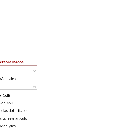
Personalizados
 Analytics
l (pdf)
lo en XML
cias del artículo
itar este artículo
 Analytics