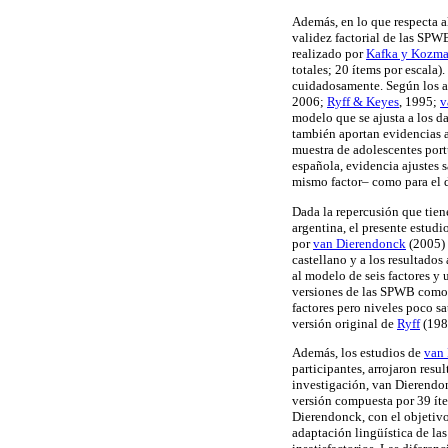
Además, en lo que respecta a
validez factorial de las SPWB
realizado por
Kafka y Kozm
totales; 20 ítems por escala
cuidadosamente. Según los au
2006;
Ryff & Keyes
, 1995;
v
modelo que se ajusta a los da
también aportan evidencias ac
muestra de adolescentes port
española, evidencia ajustes 
mismo factor– como para el d
Dada la repercusión que tien
argentina, el presente estudi
por
van Dierendonck
(2005)
castellano y a los resultados
al modelo de seis factores y 
versiones de las SPWB como
factores pero niveles poco sa
versión original de
Ryff
(1989
Además, los estudios de
van
participantes, arrojaron resul
investigación, van Dierendon
versión compuesta por 39 ítem
Dierendonck, con el objetivo
adaptación lingüística de las