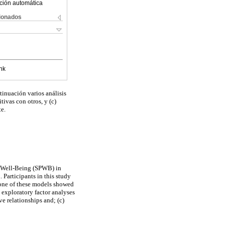
ción automática
cionados
nk
tinuación varios análisis
tivas con otros, y (c)
te.
al Well-Being (SPWB) in
 Participants in this study
None of these models showed
 exploratory factor analyses
e relationships and; (c)