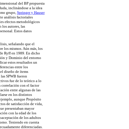
idimensional del BP propuesta
duda, inclinándose a la idea
timo grupo,
Springer y Hauser
e análisis factoriales
bles efectos metodológicos
 los autores, las
personal. Estos datos
lisis, señalando que el
ntre los mismos. Aún más, los
l de Ryff en 1989. En dicho
ción y Dominio del entorno
icar estos resultados un
ferencias entre los
del diseño de ítems
ue las SPWB fueron
ctivos fue de lo teórico a lo
 correlación con el factor
relación entre algunas de las
larse en los distintos
r ejemplo, aunque Propósito
tos de satisfacción de vida,
 que presentaban mayor
ación con la edad de los
toaceptación de los adultos
torno. Teniendo en cuenta
decuadamente diferenciadas.