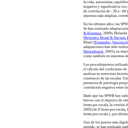
la vida, autoestima, equilibr
negativa y significativa con 
de correlación de -.30 a -.60 
muestras más amplias, corrob
En los últimos años, las SPW
Se han realizado adaptacione
& Kitamura
, 2009), Holanda 
Meléndez Moral & Navarro 
Brasil (
Fernandes, Vasconcel
adaptaciones han sido realiz
Dierendonck
, 2005), en mues
como también en muestras de
Los procedimientos utilizado
el cálculo del coeficiente de
analizar su estructura factor
constructo de las escalas. Un
presencia de patología psiqui
correlación negativa entre l
Dado que las SPWB han sido 
breves con el objetivo de ob
ítems por escala, la versión 
2005) de 9 ítems por escala, 
ítems por escala y, por últim
Uno de los puntos más álgidos
sentido, se han realizado mú