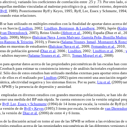
io afectivo), variando los coeficientes de correlación entre .25 y .73. Por otro lado,
aquellas medidas vinculadas al malestar psicológico (e.g. control externo, depresión
(
Ryff
, 1989). Posteriormente Ryff y Keyes, 1995; Ryff, Lee, Essex y Schmutte, 1994, 
orando estas relaciones.
B se han utilizado en múltiples estudios con la finalidad de aportar datos acerca de
s en Suecia (
Lindfors
, 2002;
Lindfors, Berntsson, & Lundberg
, 2006), Japón (
Kishid
(
van Dierendonck
, 2005), Reino Unido (
Abbott et al.
, 2006), España (Diaz et al., 
Pardo
, 2008), Méjico (
Balcázar Nava, Loera Malvaez, Gurrola Peña, Bonilla Muñoz
os-Raposo & Teixeira
, 2010), y Francia (
Salama-Younes, Ismail, Montazeri & Ronc
adas en muestras de estudiantes (
Balcázar Nava et al.
, 2009;
Fernandes et al.
, 2010;
tras de población general (
Diaz et al
, 2006.;
Lindfors
, 2002;
Lindfors et al
, 2006.;
 adultos mayores (
Salama-Younes et al.
, 2011;
Tomas Miguel et al.
, 2008).
s para aportar datos acerca de las propiedades psicométricas de las escalas han co
 Cronbach para estimar su consistencia interna y de análisis factoriales exploratorio
ial. Sólo dos de estos estudios han utilizado medidas externas para aportar otros dato
o de ellos es el realizado por
Lindfors
(2002) quien encontró una asociación negati
átrica, afectividad negativa y los síntomas físicos. Por su parte,
Liu et al.
(2009) ta
as SPWB y la presencia de depresión y ansiedad.
empleadas en diversos estudios con grandes muestras poblacionales, se han ido de
tener una medida del BP más rápida. Se cuenta entonces con la versión original pr
de
Ryff, Lee, Essex y Schumutte
(1994) de 14 ítems por escala; la versión de Ryff (s.
la versión de de
Ryff y Keyes
(1995) 3 ítems por escala, la versión de
van Dierendo
o, la versión de
Díaz et ál.
(2006) de entre 4 y 6 ítems.
 de la discusión actual en torno al uso de las SPWB se refiere a las evidencias de su
ltiples estudios acerca de las propiedades psicométricas de las diferentes versione