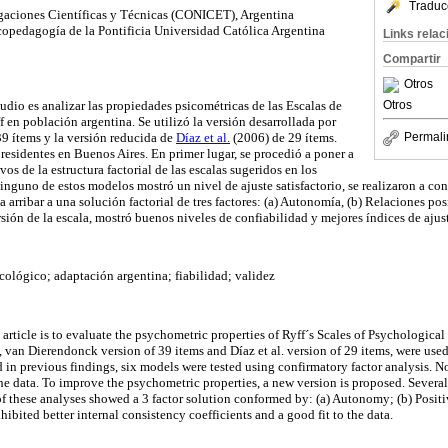
Traduc
gaciones Científicas y Técnicas (CONICET), Argentina
copedagogía de la Pontificia Universidad Católica Argentina
Links rela
Compartir
Otros
tudio es analizar las propiedades psicométricas de las Escalas de
Otros
 en población argentina. Se utilizó la versión desarrollada por
9 ítems y la versión reducida de
Díaz et al.
(2006) de 29 ítems.
Permali
residentes en Buenos Aires. En primer lugar, se procedió a poner a
os de la estructura factorial de las escalas sugeridos en los
nguno de estos modelos mostró un nivel de ajuste satisfactorio, se realizaron a con
a arribar a una solución factorial de tres factores: (a) Autonomía, (b) Relaciones posi
ión de la escala, mostró buenos niveles de confiabilidad y mejores índices de ajus
icológico; adaptación argentina; fiabilidad; validez
 article is to evaluate the psychometric properties of Ryff´s Scales of Psychologic
 van Dierendonck version of 39 items and Díaz et al. version of 29 items, were used.
 in previous findings, six models were tested using confirmatory factor analysis. 
he data. To improve the psychometric properties, a new version is proposed. Several
of these analyses showed a 3 factor solution conformed by: (a) Autonomy; (b) Positiv
bited better internal consistency coefficients and a good fit to the data.