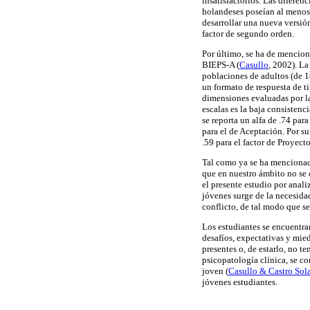
insatisfactorios. Las diferen
holandeses poseían al menos 
desarrollar una nueva versió
factor de segundo orden.
Por último, se ha de mencion
BIEPS-A (
Casullo
, 2002). La
poblaciones de adultos (de 
un formato de respuesta de t
dimensiones evaluadas por la
escalas es la baja consistenc
se reporta un alfa de .74 para
para el de Aceptación. Por su
.59 para el factor de Proyect
Tal como ya se ha mencionado
que en nuestro ámbito no se 
el presente estudio por anali
jóvenes surge de la necesidad
conflicto, de tal modo que s
Los estudiantes se encuentran
desafíos, expectativas y mie
presentes o, de estarlo, no t
psicopatología clínica, se c
joven (
Casullo & Castro Sol
jóvenes estudiantes.