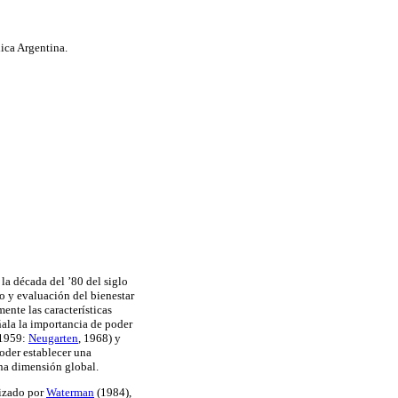
ica Argentina.
la década del ’80 del siglo
io y evaluación del bienestar
ente las características
ñala la importancia de poder
 1959:
Neugarten
, 1968) y
poder establecer una
na dimensión global.
lizado por
Waterman
(1984),