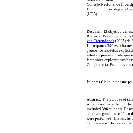
Consejo Nacional de Investi
Facultad de Psicología y Psi
(UCA)
Resumen:
El objetivo del es
Bienestar Psicológico de Ryff
van Dierendonck
(2005) de 3
Participaron 396 estudiantes 
prueba los modelos explicativ
estudios previos. Dado que ni
factoriales exploratorios hast
Competencia. Esta nueva vers
Palabras Clave: bienestar ps
Abstract: The purpose of this
Argentinean sample. For this,
included 396 students. Based
adequate goodness of fit to t
were performed. The results 
Competence. This version exhi