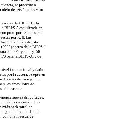
e un 40% de los participantes
ecuencia, se procedió a
odelo de seis factores y un
l caso de la BIEPS-J y la
 la BIEPS-A es utilizada en
e compone por 13 ítems con
uestas por Ryff. Las
las limitaciones de estas
o
(2002) acerca de la BIEPS-J
 para el de Proyectos y .50
 .70 para la BIEPS-A, y de
 nivel internacional y dado
as por la autora, se optó en
s. La idea de trabajar con
 y las áreas libres de
os adolescentes.
generen nuevas dificultades,
 etapas previas no estaban
ndividuos desarrollan
 lugar en la identidad del
jar con una muestra de