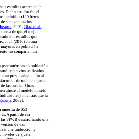
eis estudios acerca de la
es. Dicho estudio fue el
ems incluidos (120 ítems
n de ser examinados
Wheaton
, 2001;
Díaz et al.
,
acerca de que el mejor
licado dos estudios que
ez et al. (2010) en una
s mayores en población
l entorno comparten un
es psicométricas en población
 estudios previos realizados
o a su previa adaptación al
sfactorias de un buen ajuste
de las escalas. Otras
uen ajuste al modelo de seis
 indicadores), mientras que la
 Kozma
, 2002).
a muestra de 653
nes. A partir de esa
de las SPWB desarrollando una
a versión de van
izar una traducción y
ó niveles de ajuste