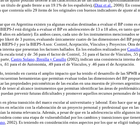
cias de ajuste podrían deberse a las características de las muestras (aproximadament
un título de grado frente a un 19.1% de los españoles), (
Diaz et al.
, 2006). En cons
n que contenía sólo 29 ítems de los originales con buenos indicadores de ajuste al m
ar que en Argentina existen ya algunas escalas destinadas a evaluar el BP como es e
 BIEPS-J está dirigida a evaluar el BP en adolescentes de 13 a 18 años, en tanto que
18 años en adelante). En ambos casos, cada uno de los instrumentos mencionados s
ipo likert de 3 puntos, evaluando únicamente cuatro de las dimensiones del BP prop
 BIEPS-J y por la BIEPS-A son: Control, Aceptación, Vínculos y Proyectos. Otra de 
ia interna que presentan los factores hallados. En los estudios realizados por
Casull
 la escala total y de .56 para el factor de Control, .51 para el factor de Vínculos, .55
 parte,
Castro Solano, Brenlla y Casullo
(2002), indican una consistencia interna de
os, .61 para el de Autonomía, .49 para el de Vínculos, y .46 para el de Aceptación.
, teniendo en cuenta el amplio impacto que ha tenido el desarrollo de las SPWB a
encuentran herramientas que permitan evaluar todas las dimensiones del BP propuest
zar las propiedades psicométricas de las escalas en una muestra de jóvenes argentino
 de tener al alcance instrumentos que permitan identificar las áreas de problemáticas
e puedan prevenir futuras dificultades y promover aquellos recursos personales de l
 en plena transición del marco escolar al universitario y laboral. Esto hace que se 
dos en relación con la elaboración de un proyecto personal y profesional que en las
enían la misma relevancia. Además, a pesar de que en la adolescencia sólo algunos i
onsidera como una etapa de vulnerabilidad por los cambios y transiciones que tienen
ano
, 2002). Es teniendo en consideración estos aspectos por los que se eligió traba