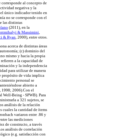
 corresponde al concepto de
ctividad negativa y la
r el único indicador tenido en
nía no se corresponde con el
 las distintas
olano
(2011), en la
entmihalyi & Massimini
,
ci & Ryan
, 2000), entre otros.
ona acerca de distintas áreas
) autonomía; (c) dominio del
 uno mismo y hacia la propia
 refieren a la capacidad de
erminación y la independencia
idad para utilizar de manera
e propósito de vida implica
recimiento personal se
manteniéndose abierto a
, 1998; 2006).
Con el
cal Well-Being - SPWB). Para
inistrarla a 321 sujetos, se
os análisis de la relación
os cuales la cantidad de ítems
ronbach variaron entre .86 y
entre las mediciones
ez de constructo, a través
Los análisis de correlación
ógico (e.g. satisfacción con