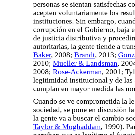
personas se sientan satisfechas c
acepten voluntariamente los resul
instituciones. Sin embargo, cuan
corrupción en el Gobierno, baja e
de justicia distributiva y procedi
autoritarias, la gente tiende a tr
Baker
, 2008;
Brandt
, 2013;
Gonzá
2010;
Mueller & Landsman
, 200
2008;
Rose-Ackerman
, 2001; Tyl
legitimidad institucional y de la
cumplan en mayor medida las no
Cuando se ve comprometida la leg
sociedad, se pone en discusión la 
la gente va a buscar el cambio soc
Taylor & Moghaddam
, 1990). Pa
perciben que es legítimo el funci