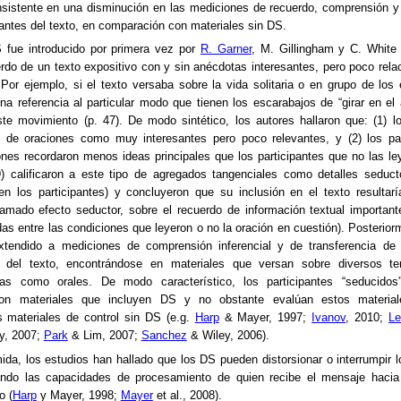
nsistente en una disminución en las mediciones de recuerdo, comprensión y
vantes del texto, en comparación con materiales sin DS.
S fue introducido por primera vez por
R. Garner
, M. Gillingham y C. White
rdo de un texto expositivo con y sin anécdotas interesantes, pero poco rela
 Por ejemplo, si el texto versaba sobre la vida solitaria o en grupo de los 
una referencia al particular modo que tienen los escarabajos de “girar en el 
te movimiento (p. 47). De modo sintético, los autores hallaron que: (1) lo
po de oraciones como muy interesantes pero poco relevantes, y (2) los pa
ones recordaron menos ideas principales que los participantes que no las le
) calificaron a este tipo de agregados tangenciales como detalles seduct
en los participantes) y concluyeron que su inclusión en el texto resultar
lamado efecto seductor, sobre el recuerdo de información textual important
as entre las condiciones que leyeron o no la oración en cuestión). Posterior
xtendido a mediciones de comprensión inferencial y de transferencia de 
r del texto, encontrándose en materiales que versan sobre diversos t
tas como orales. De modo característico, los participantes “seducido
on materiales que incluyen DS y no obstante evalúan estos materi
s materiales de control sin DS (e.g.
Harp
& Mayer, 1997;
Ivanov
, 2010;
L
y, 2007;
Park
& Lim, 2007;
Sanchez
& Wiley, 2006).
da, los estudios han hallado que los DS pueden distorsionar o interrumpir 
iendo las capacidades de procesamiento de quien recibe el mensaje hacia
o (
Harp
y Mayer, 1998;
Mayer
et al., 2008).