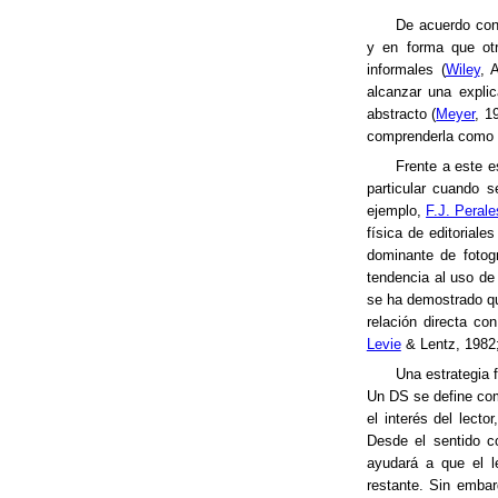
De acuerdo con 
y en forma que otr
informales (
Wiley
, 
alcanzar una explic
abstracto (
Meyer
, 1
comprenderla como u
Frente a este e
particular cuando 
ejemplo,
F.J. Perale
física de editoriale
dominante de fotogr
tendencia al uso de
se ha demostrado que
relación directa co
Levie
& Lentz, 1982
Una estrategia 
Un DS se define com
el interés del lecto
Desde el sentido c
ayudará a que el l
restante. Sin embar