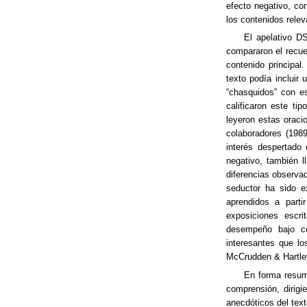
efecto negativo, co
los contenidos rele
El apelativo D
compararon el recue
contenido principal.
texto podía incluir 
“chasquidos” con es
calificaron este ti
leyeron estas oraci
colaboradores (1989
interés despertado 
negativo, también l
diferencias observad
seductor ha sido e
aprendidos a parti
exposiciones escri
desempeño bajo c
interesantes que lo
McCrudden & Hartle
En forma resumi
comprensión, dirig
anecdóticos del text