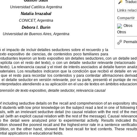
Gastón Saux
Traduc
Universidad Católica Argentina
Links rela
Natalia Irrazabal
Compartir
CONICET, Argentina
Otros
Debora I. Burin
Otros
Universidad de Buenos Aires, Argentina
Permali
 el impacto de incluir detalles seductores sobre el recuerdo y la
xto expositivo de ciencias, de contenidos poco familiares para
estudiantes leyeron un texto expositivo sin detalles seductores, con un detalle sed
explícita con el resto del texto), o con un detalle seductor relevante (relacionad
texto). La relevancia causal y el nivel de interés asociados al detalle fueron anal
 materiales. Los resultados indicaron que la condición que recibió el detalle en ve
 que el resto para recordar los contenidos y para contestar afirmaciones derivad
 el detalle seductor en versión relevante, por su parte, presentó el puntaje de re
interpretados atendiendo a su aplicación en el uso de textos en ámbitos educacion
rensión de texto expositivo, detalle seductor, relevancia causal
of including seductive details on the recall and comprehension of an expository struc
 students with low prior knowledge on the subject read a text in one of following 
ils, with an irrelevant seductive detail (no causal relation with the rest of the me
ail (with an explicit causal relation with the rest of the message). Causal relevance
o the detail were analyzed prior to experimental activity. Results indicated tha
ition showed the poorest recall and the highest error rate in a sentence verificati
ition, on the other hand, showed the best recall for text contents. These results
ntial applications in educational fields.