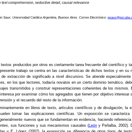
y text comprehension, seductive detail, causal relevance
 Saux. Universidad Católica Argentina, Buenos Aires. Correo Electrónico:
gsaux@psi.uba.
textos producidos por otros es ciertamente tarea frecuente del científico y t
presente trabajo se centra en las características de dichos textos y en su r
 de extracción de significado a nivel discursivo. Se atiende especialmente
es, en los que lectores, todavía novatos en un cierto dominio temático, de
sajes transmitidos y construir representaciones coherentes de los mismos. En
interesa por examinar cómo los agregados que tienen por objetivo interesar a
rensión y el recuerdo del resto de la información.
inantemente en libros de texto, artículos científicos y de divulgación, la e
uelen tomar las explicaciones científicas. Un exposición se caracteriza 
 generalmente nuevos que se fundamentan en evidencia, haciendo referenci
ntes, sus funciones y sus mecanismos causales (
León
y Peñalba, 2002). 
las y E. López (2007), la exposición se diferencia de otros tipos de text