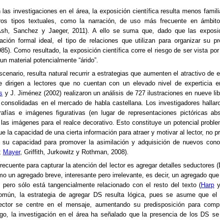
las investigaciones en el área, la exposición científica resulta menos famili
os tipos textuales, como la narración, de uso más frecuente en ámbito
Ash, Sanchez y Jaeger, 2011). A ello se suma que, dado que las exposic
ación formal ideal, el tipo de relaciones que utilizan para organizar su p
985). Como resultado, la exposición científica corre el riesgo de ser vista por
n material potencialmente “árido”.
scenario, resulta natural recurrir a estrategias que aumenten el atractivo de 
se dirigen a lectores que no cuentan con un elevado nivel de experticia 
s
y J. Jiménez (
2002
) realizaron un análisis de 727 ilustraciones en nueve li
s consolidadas en el mercado de habla castellana. Los investigadores hallaro
afías e imágenes figurativas (en lugar de representaciones pictóricas ab
 las imágenes para el realce decorativo. Esto constituye un potencial probl
 la capacidad de una cierta información para atraer y motivar al lector, no 
n su capacidad para promover la asimilación y adquisición de nuevos cono
;
Mayer
, Griffith, Jurkowitz y Rothman, 2008).
frecuente para capturar la atención del lector es agregar detalles seductores
(
o un agregado breve, interesante pero irrelevante, es decir, un agregado que
r, pero sólo está tangencialmente relacionado con el resto del texto (
Harp
y
omún, la estrategia de agregar DS resulta lógica, pues se asume que el i
ector se centre en el mensaje, aumentando su predisposición para compr
go, la investigación en el área ha señalado que la presencia de los DS s