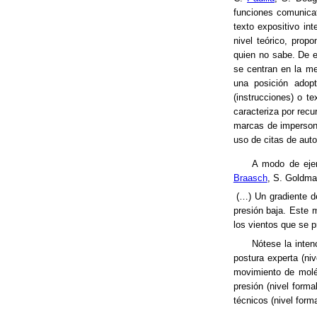
funciones comunicat
texto expositivo i
nivel teórico, prop
quien no sabe. De e
se centran en la me
una posición adopt
(instrucciones) o te
caracteriza por recu
marcas de impersona
uso de citas de auto
A modo de ejem
Braasch
, S. Goldma
(…) Un gradiente d
presión baja. Este 
los vientos que se p
Nótese la inten
postura experta (niv
movimiento de molé
presión (nivel forma
técnicos (nivel forma