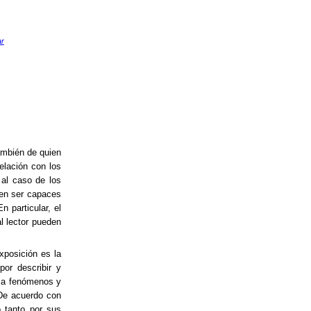
ar
ambién de quien
elación con los
 al caso de los
ben ser capaces
 particular, el
l lector pueden
xposición es la
por describir y
a a fenómenos y
De acuerdo con
o tanto por sus