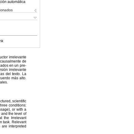
ción automática
cionados
nk
uctor irrelevante
o causalmente de
izados en un pre-
rsión irrelevante
as del texto. La
cuerdo más alto.
ales.
tured, scientific
three conditions:
ssage), or with a
 and the level of
t the Irrelevant
on task. Relevant
 are interpreted