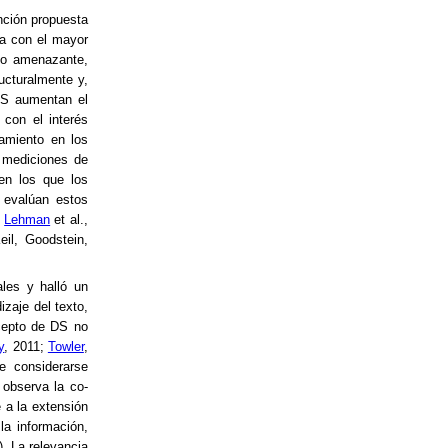
inción propuesta
ia con el mayor
nto amenazante,
ructuralmente y,
 DS aumentan el
 con el interés
samiento en los
a mediciones de
 en los que los
 evalúan estos
;
Lehman
et al.,
eil, Goodstein,
les y halló un
zaje del texto,
ncepto de DS no
y
, 2011;
Towler
,
e considerarse
observa la co-
e a la extensión
 la información,
. La relevancia