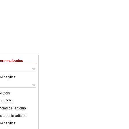
Personalizados
 Analytics
l (pdf)
lo en XML
cias del artículo
itar este artículo
 Analytics