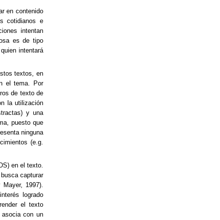
ar en contenido
s cotidianos e
iones intentan
rosa es de tipo
 quien intentará
estos textos, en
en el tema. Por
bros de texto de
n la utilización
stractas) y una
ema, puesto que
presenta ninguna
cimientos (e.g.
DS) en el texto.
 busca capturar
 Mayer, 1997).
nterés logrado
ender el texto
e asocia con un