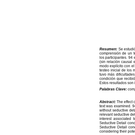
Resumen:
Se estudió
comprensión de un te
los participantes. 94 
(sin relación causal 
modo explícito con el 
testeo inicial de los
tuvo más dificultades
condición que recibió
Estos resultados son 
Palabras Clave:
comp
Abstract:
The effect 
text was examined. 94
without seductive deta
relevant seductive det
interest associated t
Seductive Detail cond
Seductive Detail cond
considering their pote