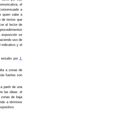
omunicativa, el
e consensuado a
de quien sabe a
o de textos que
er al lector de
procedimientos
la exposición se
 haciendo uso de
indicativo y el
e estudio por
J.
alta a zonas de
más fuertes son
a partir de una
re las ideas: el
 zonas de baja
iendo a términos
xpositivo.