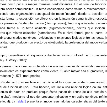
ivas como por sus rasgos formales predominantes. En el nivel de funciónc
ntenta hacer comprensible un tema considerado como válido o relativament
oniendo una organización conceptual de modo “neutro”, desde la posición 
sta forma, la exposición se diferencia en la intención comunicativa respect
ra presentación de información (descripciones), textos que intentan convenc
ada frente a un tema opinable (argumentaciones), textos que indican 
xtos que relatan episodios (narraciones). En el nivel formal, por su parte, 
rrir a enunciados genéricos, evidencias y relaciones lógicas entre las ideas,
lidad que producen un efecto de objetividad, la preferencia del modo verbal 
ridad.
plo, considérese el siguiente extracto expositivo utilizado en un recient
n y J. Wiley (2013):
e presión hace que las moléculas de aire se muevan de zonas de presión 
movimiento es experimentado como viento. Cuanto mayor sea el gradiente, 
roducen (p. 577, trad. propia).
ción del texto por esclarecer o explicar el funcionamiento de un mecanismo 
el de función de uso). Para hacerlo, recurre a una relación lógica causal ent
culas de aires se produce porque éstas pasan de zonas de alta presión a
l-global), mediante el uso del presente indicativo y un estilo genérico, refir
l-local). La
Tabla 1
presenta en modo resumido las características del texto e