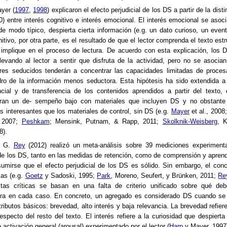
yer (
1997
,
1998
) explicaron el efecto perjudicial de los DS a partir de la dist
0) entre interés cognitivo e interés emocional. El interés emocional se asoc
 de modo típico, despierta cierta información (e.g. un dato curioso, un eve
gnitivo, por otra parte, es el resultado de que el lector comprenda el texto est
 implique en el proceso de lectura. De acuerdo con esta explicación, los
llevando al lector a sentir que disfruta de la actividad, pero no se asocian
tores seducidos tenderán a concentrar las capacidades limitadas de proce
dro de la información menos seductora. Esta hipótesis ha sido extendida 
cial y de transferencia de los contenidos aprendidos a partir del texto,
tran un de- sempeño bajo con materiales que incluyen DS y no obstante
 interesantes que los materiales de control, sin DS (e.g.
Mayer
et al., 2008
 2007;
Peshkam
; Mensink, Putnam, & Rapp, 2011;
Skolknik-Weisberg
, K
8).
, G.
Rey
(2012) realizó un meta-análisis sobre 39 mediciones experimenta
 de los DS, tanto en las medidas de retención, como de comprensión y aprendi
sumirse que el efecto perjudicial de los DS es sólido. Sin embargo, el co
cas (e.g.
Goetz
y Sadoski, 1995;
Park
, Moreno, Seufert, y Brünken, 2011;
Re
tas críticas se basan en una falta de criterio unificado sobre qué deb
ora en cada caso. En concreto, un agregado es considerado DS cuando se 
tributos básicos: brevedad, alto interés y baja relevancia. La brevedad refier
 respecto del resto del texto. El interés refiere a la curiosidad que despierta
 activación general (arousal) experimentado por el lector (
Harp
y Mayer, 1997)