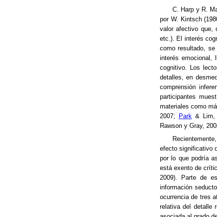
C. Harp y R. Ma
por W. Kintsch (198
valor afectivo que,
etc.). El interés co
como resultado, se
interés emocional, 
cognitivo. Los lec
detalles, en desme
comprensión inferen
participantes mues
materiales como más
2007;
Park
& Lim,
Rawson y Gray, 200
Recientemente
efecto significativo
por lo que podría a
está exento de críti
2009). Parte de es
información seduct
ocurrencia de tres a
relativa del detalle
asociada al grado de