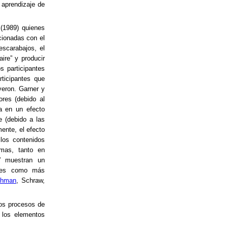
 aprendizaje de
 (1989) quienes
cionadas con el
escarabajos, el
aire” y producir
s participantes
rticipantes que
yeron. Garner y
ores (debido al
ía en un efecto
e (debido a las
mente, el efecto
los contenidos
emas, tanto en
s” muestran un
ales como más
ehman
, Schraw,
los procesos de
 los elementos