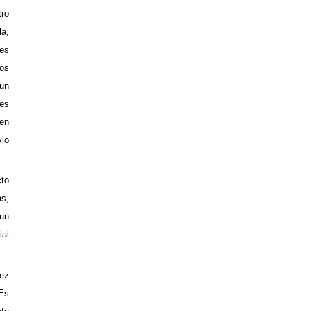
tro
la
,
res
los
 un
nes
den
vio
cto
as,
 un
ial
dez
 Es