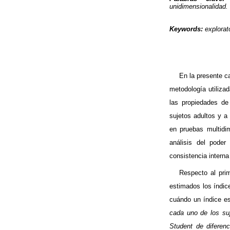
unidimensionalidad
.
Keywords:
explorat
En la presente ca
metodología utiliza
las propiedades de
sujetos adultos y a
en pruebas multidi
análisis del pode
consistencia interna
Respecto al pri
estimados los índic
cuándo un índice es
cada uno de los su
Student
de diferenc