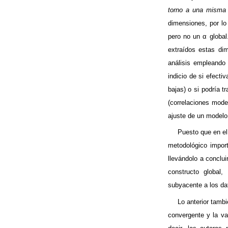
torno a una misma
dimensiones, por lo
pero no
un
α
global
extraídos estas dim
análisis empleando 
indicio de si efect
bajas) o si podría 
(correlaciones mode
ajuste de un modelo 
Puesto que en el 
metodológico import
llevándolo a conclu
constructo global
subyacente a los d
Lo anterior tambi
convergente y la va