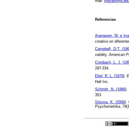
mail
:
mayan@fq.edu
Referencias
Aranguren, M. e
Irr
creativo en diferent
Campbell, D.T. (19
validity.
American Ps
Cronbach
, L. J. (19
297-334.
Ebel
, R. L. (1979
).
E
Hall Inc.
Schmitt
, N. (1996
)
353.
Sijtsma
, K. (2009
).
Psychometrika
, 74
(