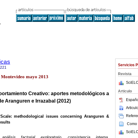
icas
Servicios 
4221
Revista
o.1 Montevideo mayo 2013
SciELO
Articulo
ortamiento Creativo: aportes metodológicos a
Españo
 de Aranguren e
Irrazabal
(2012)
Articu
Referen
 Scale: methodological issues concerning
Aranguren
&
esults
Como c
SciELO
análisis factorial exploratorio, consistencia interna,