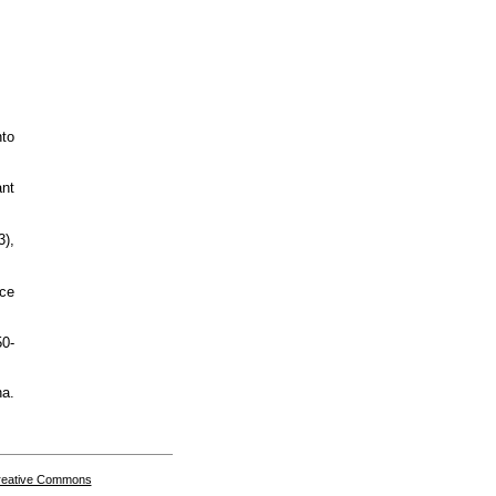
nto
ant
3),
ice
50-
a.
Creative Commons