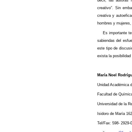
decir, las autoras
creativo”. Sin emba
creativa y
autoefica
hombres y mujeres, 
Es importante te
sabiendas del esfue
este tipo de discus
exista la posibilida
María Noel Rodríg
Unidad Académica 
Facultad de Químic
Universidad de la R
Isidoro de María 16
Tel/Fax: 598- 2929-