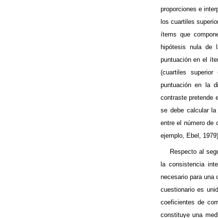
proporciones e inte
los
cuartiles
superior
ítems que componen
hipótesis nula de
puntuación en el ít
(
cuartiles
superior 
puntuación en la d
contraste pretende e
se debe calcular la
entre el número de 
ejemplo,
Ebel
, 1979)
Respecto al segu
la consistencia in
necesario para una c
cuestionario es uni
coeficientes de cor
constituye una med