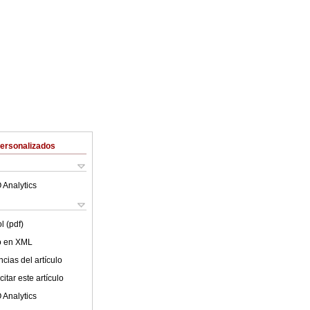
Personalizados
 Analytics
l (pdf)
lo en XML
cias del artículo
itar este artículo
 Analytics