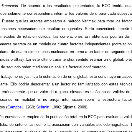
 dimensión
. De acuerdo a los resultados presentados, la ECC tendría cua
 que solamente correspondería informar los valores de
α
para cada
subesca
. Puesto que las autoras emplearon el método
Varimax
para rotar los facto
ensiones necesariamente resultan ortogonales. Sería conveniente repetir 
métodos de rotación oblicua; las correlaciones así obtenidas podrían dar
ivamente se trata de un modelo de cuatro factores independientes (correlacio
tratarse de cuatro dimensiones nucleadas en torno a un factor de segundo or
radas o altas). En este último caso tendría sentido estimar un
α
global, pre
de segundo orden mediante un análisis factorial confirmatorio.
trabajo no se justifica la estimación de un
α
global, este constituye un aspe
ante. Ello podría desorientar a un lector no familiarizado con estas técnic
ir erróneamente que un valor de
α
global elevado es sinónimo de validez de
, cuando en realidad
α
no arroja información sobre la estructura factor
atos
(
Campbell
, 1960;
Schmitt
, 1996;
Sijtsma
, 2009).
én cuestiona el empleo de la puntuación total en la ECC para evaluar la vali
lidez de criterio, así como la asociación con variables
sociodemográficas
.