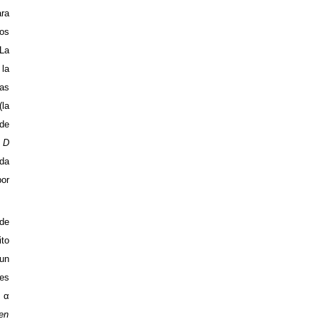
ara
los
 La
la
ras
(la
 de
e
D
ida
or
 de
ito
 un
les
,
α
en