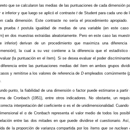
rpreto que se calcularon las medias de las puntuaciones de cada dimensión p
 e inferior y que luego se aplicó el contraste
t
de
Student
para cada uno de 
 cada dimensión. Este contraste no sería el procedimiento apropiado.
 la prueba
t
postula igualdad de medias de una variable (en este caso 
em) en dos muestras extraídas aleatoriamente. Pero en este caso las muest
e inferior) derivan de un procedimiento que maximiza una diferencia 
imensión), la cual a su vez contiene a la diferencia que el estadístico
valuar (la puntuación en el ítem). Si se desea evaluar el poder discriminant
 diferencia entre las puntuaciones medias del ítem en ambos grupos divid
casos y remitirse a los valores de referencia de
D
empleados comúnmente (p
.
ndo punto, la fiabilidad de una dimensión o factor puede estimarse a partir
terna de
Cronbach
(1951), entre otros indicadores. No obstante, un requis
orrecta interpretación del coeficiente
α
es el de
unidimensionalidad
. Cuando
dimensional
el
α
de
Cronbach
representa el valor medio de todos los posib
relación entre las dos mitades en que puede dividirse el cuestionario. Así
ida de la proporción de varianza compartida por los ítems
que se nuclean 