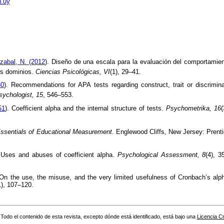
.uy
azabal
, N. (2012
). Diseño de una escala para la evaluación del comportamie
es dominios.
Ciencias
Psicológicas
,
VI
(
1), 29–41.
60
). Recommendations for APA tests regarding construct, trait or
discrimin
ychologist, 15
, 546–553.
51
).
Coefficient alpha and the internal structure of tests.
Psychometrika
, 16
(
ssentials of Educational Measurement
.
Englewood Cliffs, New Jersey: Prent
.
Uses and abuses of coefficient alpha.
Psychological Assessment, 8
(4), 3
 On the use, the misuse, and the very limited usefulness of
Cronbach’s
alph
1), 107–120.
Todo el contenido de esta revista, excepto dónde está identificado, está bajo una
Licencia 