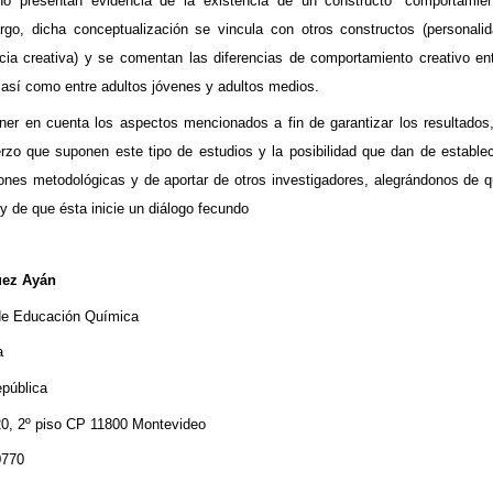
 no presentan evidencia de la existencia de un constructo “comportamie
rgo, dicha conceptualización se vincula con otros constructos (personali
cia
creativa) y se comentan las diferencias de comportamiento creativo en
así como entre adultos jóvenes y adultos medios.
ner en cuenta los aspectos mencionados a fin de garantizar los resultados
rzo que suponen este tipo de estudios y la posibilidad que dan de estable
iones metodológicas y de aportar de otros investigadores, alegrándonos de 
d y de que ésta inicie un diálogo fecundo
uez
Ayán
de Educación Química
a
epública
20, 2º piso CP 11800 Montevideo
0770