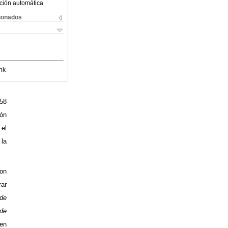
ción automática
cionados
nk
258
ión
 el
 la
ron
rar
 de
 de
en