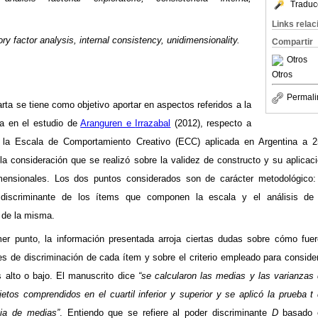
Traduc
Links rela
ory factor analysis, internal consistency,
unidimensionality
.
Compartir
Otros
Otros
Permali
rta se tiene como objetivo aportar en aspectos referidos a la
da en el estudio de
Aranguren e
Irrazabal
(2012), respecto a
 la Escala de Comportamiento Creativo (ECC) aplicada en Argentina a 
 la consideración que se realizó sobre la validez de constructo y su aplicac
mensionales. Los dos puntos considerados son de carácter metodológico:
r discriminante de los ítems que componen la escala y el análisis de
 de la misma.
mer punto, la información presentada arroja ciertas dudas sobre cómo fue
es de discriminación de cada ítem y sobre el criterio empleado para conside
 alto o bajo. El manuscrito dice
“se calcularon las medias y las varianzas
jetos comprendidos en el
cuartil
inferior y superior y se aplicó la prueba t
ia de medias”
. Entiendo que se refiere al poder discriminante
D
basado 