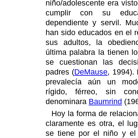
niño/adolescente era vist
cumplir con su educa
dependiente y servil. Mu
han sido educados en el r
sus adultos, la obedienc
última palabra la tienen
se cuestionan las deci
padres
(
DeMause
, 1994).
prevalecía aún un mode
rígido, férreo, sin c
denominara
Baumrind
(196
Hoy la forma de relacion
claramente es otra, el lu
se tiene por el niño y e