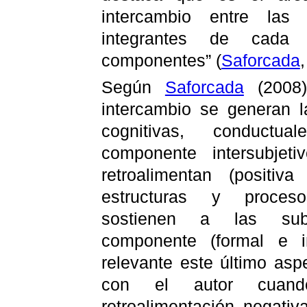
intercambio entre las 
integrantes de cad
componentes” (
Saforcada
Según
Saforcada
(2008)
intercambio se generan l
cognitivas, conductual
componente intersubjeti
retroalimentan (positiv
estructuras y proces
sostienen a las sub
componente (formal e i
relevante este último asp
con el autor cuand
retroalimentación negati