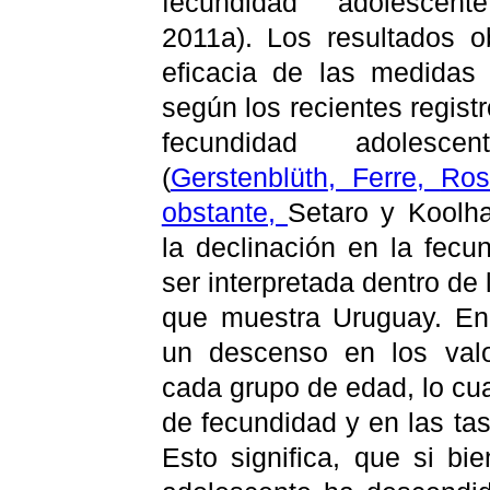
fecundidad adolescen
2011a). Los resultados 
eficacia de las medidas
según los recientes regist
fecundidad adolesc
(
Gerstenblüth
, Ferre,
Ros
obstante,
Setaro
y
Koolh
la declinación en la fec
ser interpretada dentro de
que muestra Uruguay. En 
un descenso en los valo
cada grupo de edad, lo cua
de fecundidad y en las ta
Esto significa, que si bi