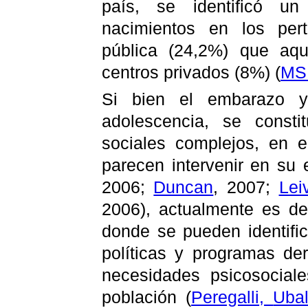
país, se identificó u
nacimientos en los pert
pública (24,2%) que aqu
centros privados (8%)
(
MS
Si bien el embarazo y
adolescencia, se const
sociales complejos, en e
parecen intervenir en su 
2006;
Duncan
, 2007;
Lei
2006), actualmente es de
donde se pueden identifi
políticas y programas de
necesidades psicosocial
población
(
Peregalli
,
Uba