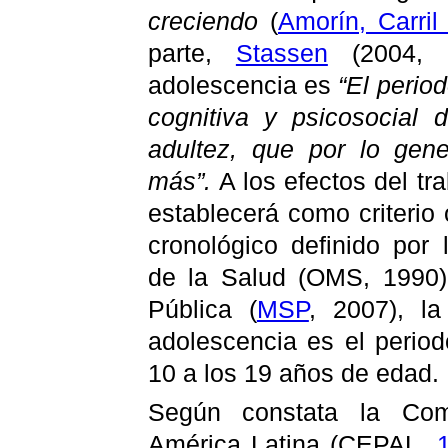
creciendo
(
Amorín
, Carril
parte,
Stassen
(2004, p
adolescencia es
“El period
cognitiva y psicosocial 
adultez, que por lo gen
más”.
A los efectos del tr
establecerá como criterio
cronológico definido por
de la Salud (OMS, 1990)
Pública (
MSP
, 2007), l
adolescencia es el perio
10 a los 19 años de edad.
Según constata la Com
América Latina
(CEPAL,