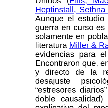
Unidos
(
Ellis, Ma
Heptinstall, Sethna
Aunque el estudio 
guerra en curso es
solamente en poblac
literatura
Miller & 
evidencias para el
Encontraron que, e
y directo de la r
desajuste psicol
“estresores diario
doble causalidad) 
explicativo del mo