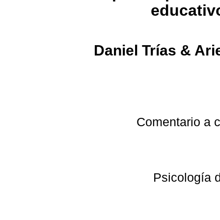
educativ
Daniel Trías & Ari
Comentario a cargo
Departa
Psicología 
Facul