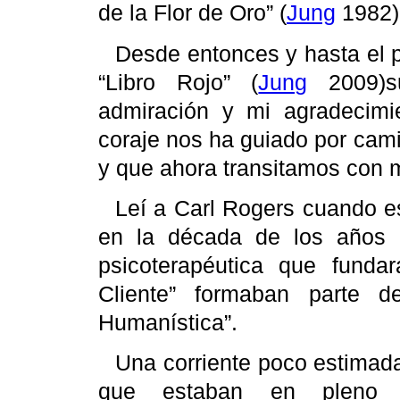
de la Flor de Oro” (
Jung
1982)
Desde entonces y hasta el p
“Libro Rojo” (
Jung
2009
)
admiración y mi agradecimi
coraje nos ha guiado por cam
y que ahora transitamos con m
Leí a
Carl
Rogers
cuando es
en la década de los años 7
psicoterapéutica que fundar
Cliente” formaban parte de
Humanística”.
Una corriente poco
estimada
que estaban en plen