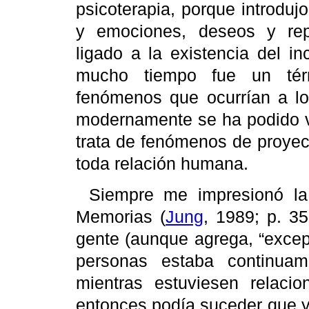
psicoterapia, porque introduj
y emociones, deseos y rep
ligado a la existencia del
in
mucho tiempo fue un térm
fenómenos que ocurrían a lo 
modernamente se ha podido ve
trata de fenómenos de proyec
toda relación humana.
Siempre me impresionó l
Memorias (
Jung
, 1989; p. 3
gente (aunque agrega,
“excep
personas estaba continuam
mientras estuviesen relaci
entonces podía suceder que y