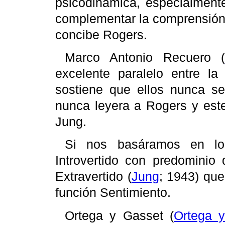
psicodinámica
, especialmente
complementar la comprensión d
concibe
Rogers
.
Marco Antonio Recuero (
excelente paralelo entre l
sostiene que ellos nunca s
nunca leyera a
Rogers
y este
Jung
.
Si nos basáramos en los
Introvertido con predominio 
Extravertido (
Jung
; 1943) qu
función Sentimiento.
Ortega y
Gasset
(
Ortega 