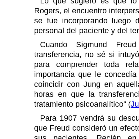
Lo que sugiero es que lo 
Rogers
, el encuentro interpers
se fue incorporando luego d
personal del paciente y del te
Cuando
Sigmund
Freud
transferencia, no sé si intuy
para comprender toda rel
importancia que le concedía 
coincidir con
Jung
en aquell
horas en que la transferen
tratamiento psicoanalítico”
(
J
Para 1907 vendrá su descu
que
Freud
consideró un efecto
sus pacientes. Recién 