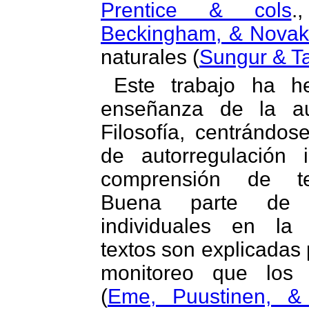
Prentice & cols
.
Beckingham, & Nova
naturales (
Sungur & T
Este trabajo ha h
enseñanza de la au
Filosofía, centrándos
de autorregulación 
comprensión de tex
Buena parte de l
individuales en la
textos son explicadas 
monitoreo que los l
(
Eme, Puustinen, & 