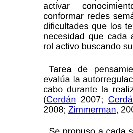
activar conocimient
conformar redes semán
dificultades que los t
necesidad que cada
rol activo buscando su
Tarea de pensamie
evalúa la autorregulac
cabo durante la reali
(
Cerdán
2007;
Cerdá
2008;
Zimmerman
, 20
Se propuso a cada su