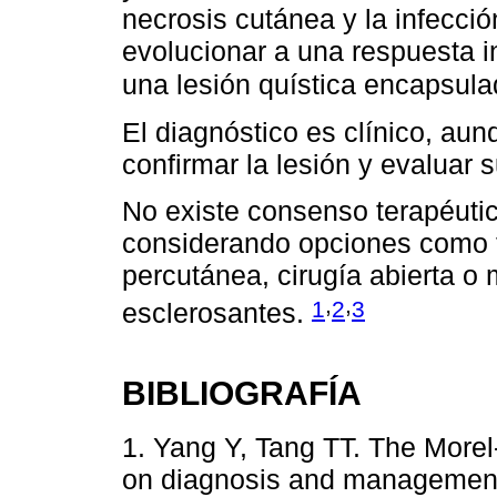
necrosis cutánea y la infecci
evolucionar a una respuesta i
una lesión quística encapsula
El diagnóstico es clínico, au
confirmar la lesión y evaluar 
No existe consenso terapéutic
considerando opciones como t
percutánea, cirugía abierta o
,
,
1
2
3
esclerosantes.
BIBLIOGRAFÍA
1. Yang Y, Tang TT. The Morel
on diagnosis and management