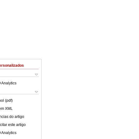
ersonalizados
 Analytics
ol (pdf)
 em XML
cias do artigo
itar este artigo
 Analytics