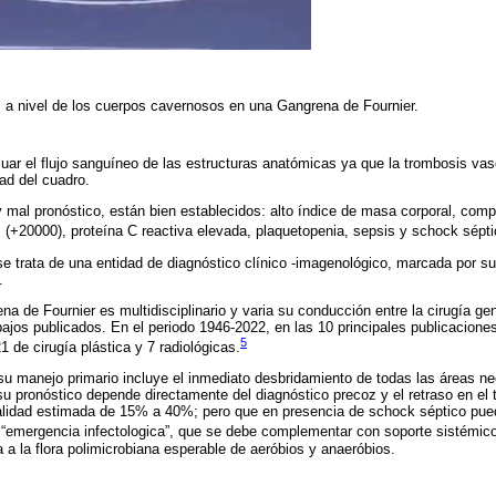
 a nivel de los cuerpos cavernosos en una Gangrena de Fournier.
uar el flujo sanguíneo de las estructuras anatómicas ya que la trombosis vas
ad del cuadro.
 mal pronóstico, están bien establecidos: alto índice de masa corporal, comp
is (+20000), proteína C reactiva elevada, plaquetopenia, sepsis y schock sépti
trata de una entidad de diagnóstico clínico -imagenológico, marcada por su 
.
na de Fournier es multidisciplinario y varia su conducción entre la cirugía ge
abajos publicados. En el periodo 1946-2022, en las 10 principales publicacio
5
1 de cirugía plástica y 7 radiológicas.
su manejo primario incluye el inmediato desbridamiento de todas las áreas ne
su pronóstico depende directamente del diagnóstico precoz y el retraso en el 
idad estimada de 15% a 40%; pero que en presencia de schock séptico pued
“emergencia infectologica”, que se debe complementar con soporte sistémic
da a la flora polimicrobiana esperable de aeróbios y anaeróbios.