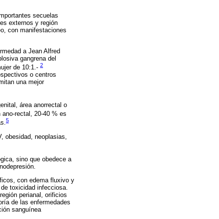
importantes secuelas
les externos y región
eo, con manifestaciones
ermedad a Jean Alfred
plosiva gangrena del
2
ujer de 10:1.-
ospectivos o centros
rmitan una mejor
enital, área anorrectal o
n ano-rectal, 20-40 % es
5
as.
, obesidad, neoplasias,
ógica, sino que obedece a
unodepresión.
ficos, con edema fluxivo y
de toxicidad infecciosa.
gión perianal, orificios
yoría de las enfermedades
ación sanguínea