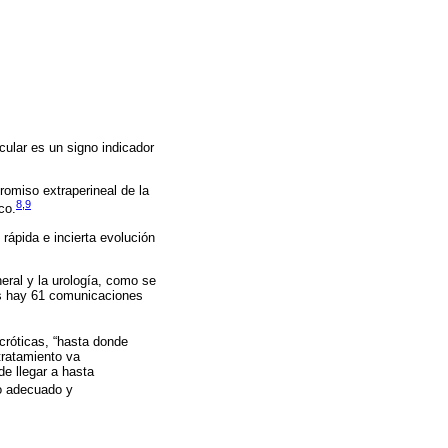
cular es un signo indicador
romiso extraperineal de la
8
,
9
co.
rápida e incierta evolución
neral y la urología, como se
nes hay 61 comunicaciones
cróticas, “hasta donde
tratamiento va
e llegar a hasta
o adecuado y