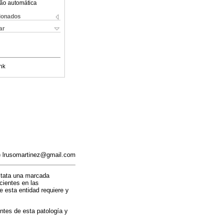
ão automática
cionados
ar
nk
E) lrusomartinez@gmail.com
nstata una marcada
acientes en las
 esta entidad requiere y
entes de esta patología y