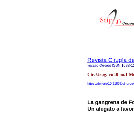
Revista Cirugía d
versão On-line
ISSN
1688-1
Cir. Urug. vol.8 no.1
https://doi.org/10.31837/cir.urug
La gangrena de Fo
Un alegato a favor