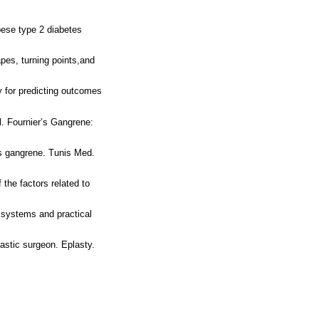
bese type 2 diabetes
pes, turning points,and
y for predicting outcomes
 Fournier’s Gangrene:
’s gangrene. Tunis Med.
 the factors related to
 systems and practical
lastic surgeon. Eplasty.