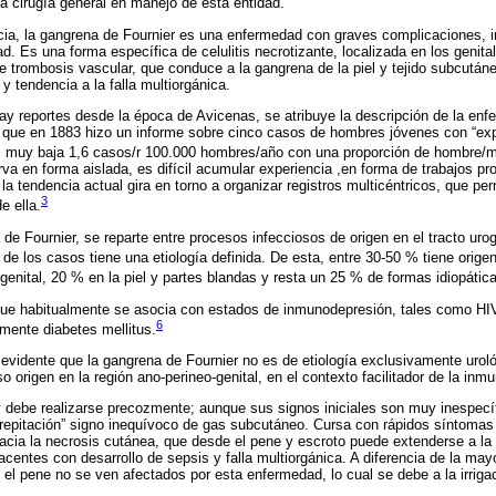
la cirugía general en manejo de esta entidad.
ncia, la gangrena de Fournier es una enfermedad con graves complicaciones, 
ad. Es una forma específica de celulitis necrotizante, localizada en los genita
e trombosis vascular, que conduce a la gangrena de la piel y tejido subcután
 y tendencia a la falla multiorgánica.
 reportes desde la época de Avicenas, se atribuye la descripción de la enf
és que en 1883 hizo un informe sobre cinco casos de hombres jóvenes con “ex
 muy baja 1,6 casos/r 100.000 hombres/año con una proporción de hombre/m
a en forma aislada, es difícil acumular experiencia ,en forma de trabajos pr
la tendencia actual gira en torno a organizar registros multicéntricos, que pe
3
e ella.
 de Fournier, se reparte entre procesos infecciosos de origen en el tracto urog
de los casos tiene una etiología definida. De esta, entre 30-50 % tiene orige
genital, 20 % en la piel y partes blandas y resta un 25 % de formas idiopátic
que habitualmente se asocia con estados de inmunodepresión, tales como HIV
6
mente diabetes mellitus.
vidente que la gangrena de Fournier no es de etiología exclusivamente urol
o origen en la región ano-perineo-genital, en el contexto facilitador de la inm
y debe realizarse precozmente; aunque sus signos iniciales son muy inespecí
crepitación” signo inequívoco de gas subcutáneo. Cursa con rápidos síntomas 
acia la necrosis cutánea, que desde el pene y escroto puede extenderse a la re
centes con desarrollo de sepsis y falla multiorgánica. A diferencia de la ma
 y el pene no se ven afectados por esta enfermedad, lo cual se debe a la irrig