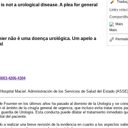
Traduç
s not a urological disease. A plea for general
Links rela
Compartilh
Mais
Mais
ier não é uma doença urológica. Um apelo a
Permali
al
-0003-4206-4304
 Hospital Maciel. Administración de los Servicios de Salud del Estado (ASS
e Fournier en los últimos años ha pasado al dominio de la Urología y se co
 el ámbito de la cirugía general de urgencia, que incluso evita tratar estos p
uardia de Urología. Esta conducta puede dilatar el tratamiento inmediato que
tal del paciente.
o a realizar una breve revisión de la evidencia en cuanto a los aspectos sali