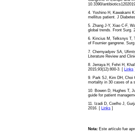
10.3390/antibiotics120201
4. Yoshino H, Kawakami K, 
mellitus patient. J Diabete
5. Zhang J-Y, Xiao C-F, Wa
global trends. Front Surg.
6. Kincius M, Telksnys T, 
of Fournier gangrene. Surg
7. Chernyadyev SA, Ufimt
Literature Review and Clin
8. Jerraya H, Fehri H, Kha
2015;93(12):800-3. [
Links
9. Park SJ, Kim DH, Choi CI
mortality in 30 cases of a 
10. Bowen D, Hughes T, Jul
guide for patient managem
11. Izadi D, Coelho J, Gurj
2016. [
Links
]
Nota
:
Este artículo fue ap