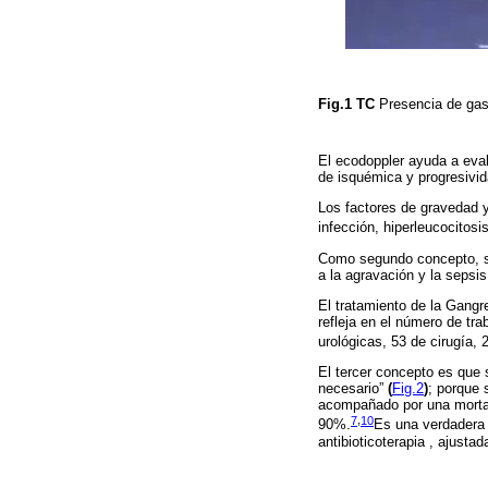
Fig.1 TC
Presencia de gas
El ecodoppler ayuda a eval
de isquémica y progresivid
Los factores de gravedad y
infección, hiperleucocitos
Como segundo concepto, se 
a la agravación y la sepsis
El tratamiento de la Gangre
refleja en el número de tr
urológicas, 53 de cirugía, 2
El tercer concepto es que 
necesario”
(
Fig.2
)
; porque 
acompañado por una mortal
7
,
10
90%.
Es una verdadera 
antibioticoterapia , ajusta