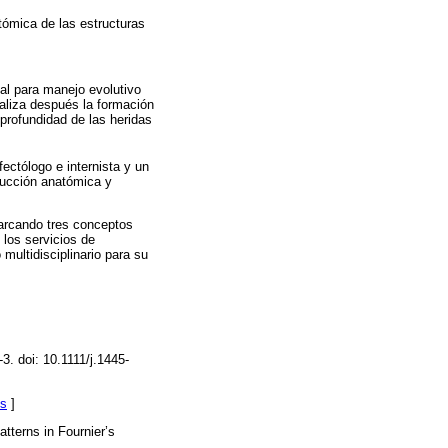
tómica de las estructuras
tal para manejo evolutivo
ealiza después la formación
 profundidad de las heridas
fectólogo e internista y un
rucción anatómica y
marcando tres conceptos
 los servicios de
multidisciplinario para su
. doi: 10.1111/j.1445-
ks
]
tterns in Fournier’s