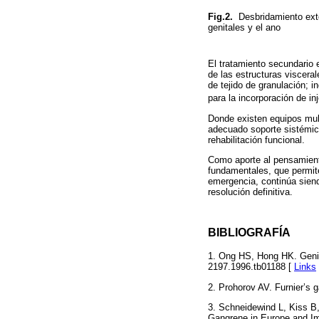
Fig.2.
Desbridamiento exte
genitales y el ano
El tratamiento secundario e
de las estructuras visceral
de tejido de granulación; i
para la incorporación de in
Donde existen equipos multi
adecuado soporte sistémico
rehabilitación funcional.
Como aporte al pensamiento
fundamentales, que permite
emergencia, continúa siend
resolución definitiva.
BIBLIOGRAFÍA
1. Ong HS, Hong HK. Genito
2197.1996.tb01188 [
Links
2. Prohorov AV. Furnier’s
3. Schneidewind L, Kiss B
Gangrene in Europe and Imp