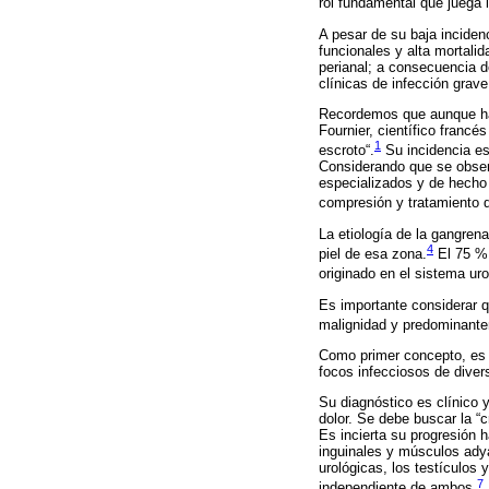
rol fundamental que juega 
A pesar de su baja incide
funcionales y alta mortalid
perianal; a consecuencia d
clínicas de infección grave
Recordemos que aunque hay
Fournier, científico franc
1
escroto“.
Su incidencia es
Considerando que se observ
especializados y de hecho 
compresión y tratamiento d
La etiología de la gangrena
4
piel de esa zona.
El 75 % 
originado en el sistema uro
Es importante considerar 
malignidad y predominante
Como primer concepto, es e
focos infecciosos de divers
Su diagnóstico es clínico 
dolor. Se debe buscar la “
Es incierta su progresión h
inguinales y músculos adya
urológicas, los testículos
7
independiente de ambos.