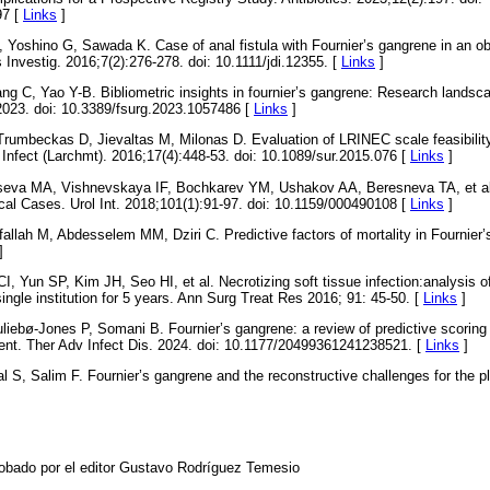
97 [
Links
]
Yoshino G, Sawada K. Case of anal fistula with Fournier’s gangrene in an o
s Investig. 2016;7(2):276-278. doi: 10.1111/jdi.12355. [
Links
]
ng C, Yao Y-B. Bibliometric insights in fournier’s gangrene: Research landsca
 2023. doi: 10.3389/fsurg.2023.1057486 [
Links
]
Trumbeckas D, Jievaltas M, Milonas D. Evaluation of LRINEC scale feasibilit
 Infect (Larchmt). 2016;17(4):448-53. doi: 10.1089/sur.2015.076 [
Links
]
seva MA, Vishnevskaya IF, Bochkarev YM, Ushakov AA, Beresneva TA, et al.
ical Cases. Urol Int. 2018;101(1):91-97. doi: 10.1159/000490108 [
Links
]
lfallah M, Abdesselem MM, Dziri C. Predictive factors of mortality in Fournier
]
, Yun SP, Kim JH, Seo HI, et al. Necrotizing soft tissue infection:analysis of
single institution for 5 years. Ann Surg Treat Res 2016; 91: 45-50. [
Links
]
iebø-Jones P, Somani B. Fournier’s gangrene: a review of predictive scoring
ent. Ther Adv Infect Dis. 2024. doi: 10.1177/20499361241238521. [
Links
]
al S, Salim F. Fournier’s gangrene and the reconstructive challenges for the p
robado por el editor Gustavo Rodríguez Temesio