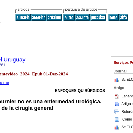
el Uruguay
Serviços P
281
Journal
 Montevideo 2024 Epub 01-Dez-2024
SciELO
/8.1.18
Artigo
ENFOQUES QUIRÚRGICOS
Espanh
urnier no es una enfermedad urológica.
Artigo
 de la cirugía general
Referên
Como c
SciELO