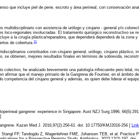
nso que incluye piel de pene, escroto y área perineal, con conservación ana
s multidisciplinario con asistencia de urólogo y cirujano - general y/o colorec
es loco-regionales involucradas. El tratamiento quirúrgico reconstructivo se r
ncluye a la cirugía plástica/reparadora, que dependerá dependerá de la zona y
11
jertos de cobertura.
disciplinarios constituidos con cirujano general, urólogo, cirujano plástico, in
, se obtienen, mejores resultados finales en términos de sobrevida, reconst
 colectivo, he analizado brevemente una patología infrecuente pero letal, 
n afirmar que el manejo primario de la Gangrena de Fournier, en el ámbito de
o competencia del cirujano general y además, es quien debe liderar el equipo 
perineal gangrene: experience in Singapore. Aust NZJ Surg.1996; 66(5):291-3
]
 gangrene. Kazan Med J. 2016;97(2):256-61. doi: 10.17750/KMJ2016-256 [
Lin
, Stangl FP, Tandogdu Z, Wagenlehner FME, Johansen TEB, et al. Practice Pa
lications for a Prospective Registry Study. Antibiotics. 2023;12(2):197. doi: