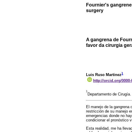
Fournier's gangrene i
surgery
A gangrena de Fourn
favor da cirurgia ger
1
Luis Ruso Martinez
http://orcid.org/0000
1
Departamento de Cirugía.
El manejo de la gangrena d
restricción de su manejo en
emergencias donde no hay g
condicionar el pronóstico vi
Esta realidad, me ha llevad