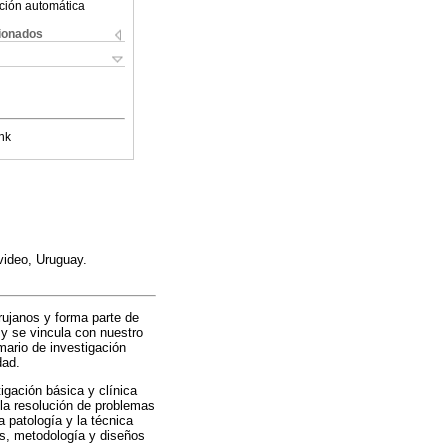
ción automática
cionados
nk
video, Uruguay.
irujanos y forma parte de
 y se vincula con nuestro
mario de investigación
dad.
igación básica y clínica
 la resolución de problemas
a patología y la técnica
tos, metodología y diseños