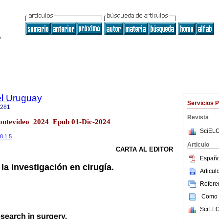
el Uruguay
Servicios 
1281
Revista
Montevideo 2024 Epub 01-Dic-2024
SciELO
/8.1.5
Articulo
CARTA AL EDITOR
Españo
la investigación en cirugía.
Articu
Referen
Como c
SciELO
search in surgery.