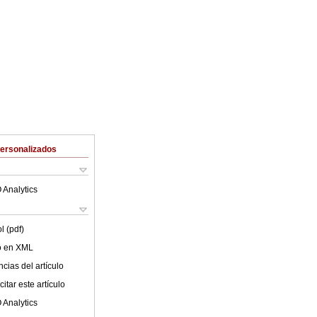
Personalizados
 Analytics
l (pdf)
lo en XML
cias del artículo
itar este artículo
 Analytics