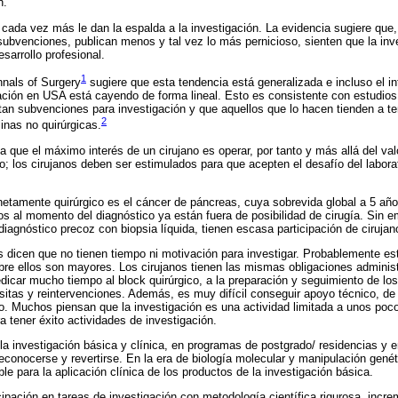
n.
 cada vez más le dan la espalda a la investigación. La evidencia sugiere que,
subvenciones, publican menos y tal vez lo más pernicioso, sienten que la inv
sarrollo profesional.
1
nnals of Surgery
sugiere que esta tendencia está generalizada e incluso el in
ación en USA está cayendo de forma lineal. Esto es consistente con estudios
tan subvenciones para investigación y que aquellos que lo hacen tienden a t
2
inas no quirúrgicas.
a que el máximo interés de un cirujano es operar, por tanto y más allá del valo
; los cirujanos deben ser estimulados para que acepten el desafío del laborat
etamente quirúrgico es el cáncer de páncreas, cuya sobrevida global a 5 año
s al momento del diagnóstico ya están fuera de posibilidad de cirugía. Sin e
diagnóstico precoz con biopsia líquida, tienen escasa participación de cirujan
s dicen que no tienen tiempo ni motivación para investigar. Probablemente es
bre ellos son mayores. Los cirujanos tienen las mismas obligaciones adminis
icar mucho tiempo al block quirúrgico, a la preparación y seguimiento de lo
sitas y reintervenciones. Además, es muy difícil conseguir apoyo técnico, de
to. Muchos piensan que la investigación es una actividad limitada a unos poc
ra tener éxito actividades de investigación.
a investigación básica y clínica, en programas de postgrado/ residencias y en
conocerse y revertirse. En la era de biología molecular y manipulación genét
ble para la aplicación clínica de los productos de la investigación básica.
ipación en tareas de investigación con metodología científica rigurosa, increme