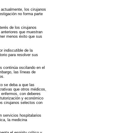
 actualmente, los cirujanos
estigación no forma parte
terés de los cirujanos
 anteriores que muestran
ener menos éxito que sus
r indiscutible de la
orio para resolver sus
s continúa oscilando en el
mbargo, las líneas de
os.
to se deba a que las
trativas que otros médicos,
s enfermos, con deberes
 tutorización y económico
os cirujanos selectos con
 servicios hospitalarios
ica, la medicina
nta el espíritu crítico y