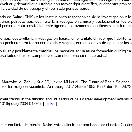
evaluar y desarrollar su trabajo con mayor rigor científico, auditar sus propios
la calidad de su trabajo y el realizado por sus pares.
ado de Salud (SNIS) y las instituciones responsables de la investigación y la
ones políticas para estimular la investigación clínica y traslacional en los pr
l paciente está inevitablemente ligada a los avances científicos y a la form
 para desarrollar la investigación básica en el ámbito clínico, que habilite la
s pacientes, en forma controlada y segura, con el objetivo de optimizar los r
valuar y posiblemente cambiar los modelos actuales de formación quirúrgica p
sultados clínicos competitivos con el entorno científico actual.
Morowitz M, Zeh H, Kuo JS, Levine MH et al. The Future of Basic Science 
uccess for Surgeon-scientists. Ann Surg. 2017;265(6):1053-1059. doi: 10.109
ent trends in the funding and utilization of NIH career development awards by
.1016/j.surg.2004.04.025. [
Links
]
iste conflicto de interés.
Nota:
Este artículo fue aprobado por el editor Gus