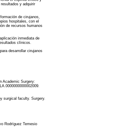
 resultados y adquirir
 formación de cirujanos,
opios hospitales, con el
ación de recursos humanos
 aplicación inmediata de
esultados clínicos.
ara desarrollar cirujanos
in Academic Surgery:
7/SLA.0000000000002009.
 surgical faculty. Surgery.
tavo Rodríguez Temesio