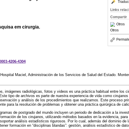
Traduc
Links rela
Compartir
Otros
quisa em cirurgia.
Otros
Permali
-0003-4206-4304
Hospital Maciel, Administración de los Servicios de Salud del Estado. Monte
os, imágenes radiológicas, fotos y videos es una práctica habitual entre los c
. Este tipo de archivos es parte de nuestra experiencia de vida como cirujanos
 observación y análisis de los procedimientos que realizamos. Este proceso pri
iente para la resolución de problemas y obtener una práctica quirúrgica de cali
gramas de postgrado del mundo incluyen un periodo de dedicación a la invest
e formación de los cirujanos, utilizando métodos basados en la evidencia, para
oportar análisis estadísticos rigurosos. Por lo cual, además del dominio de l
e tener formación en “disciplinas blandas”: gestión, análisis estadístico de da