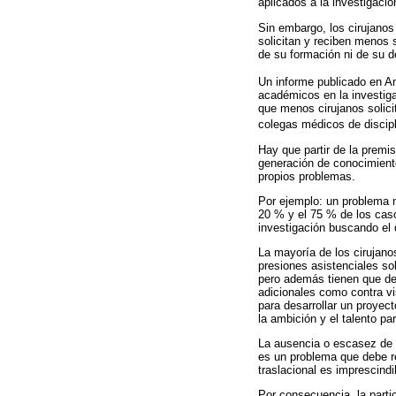
aplicados a la investigació
Sin embargo, los cirujanos
solicitan y reciben menos 
de su formación ni de su de
Un informe publicado en A
académicos en la investig
que menos cirujanos solici
colegas médicos de discipl
Hay que partir de la premis
generación de conocimiento
propios problemas.
Por ejemplo: un problema n
20 % y el 75 % de los caso
investigación buscando el 
La mayoría de los cirujano
presiones asistenciales so
pero además tienen que ded
adicionales como contra vi
para desarrollar un proyec
la ambición y el talento pa
La ausencia o escasez de l
es un problema que debe re
traslacional es imprescindi
Por consecuencia, la partic