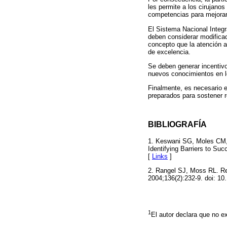
les permite a los cirujanos 
competencias para mejorar 
El Sistema Nacional Integr
deben considerar modificaci
concepto que la atención a
de excelencia.
Se deben generar incentivos
nuevos conocimientos en lo
Finalmente, es necesario e
preparados para sostener re
BIBLIOGRAFÍA
1. Keswani SG, Moles CM, 
Identifying Barriers to S
[
Links
]
2. Rangel SJ, Moss RL. Rec
2004;136(2):232-9. doi: 10
1
El autor declara que no ex