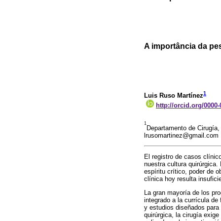
A importância da pes
1
Luis Ruso Martínez
http://orcid.org/0000
1
Departamento de Cirugía, 
lrusomartinez@gmail.com
El registro de casos clínic
nuestra cultura quirúrgica
espíritu crítico, poder de
clínica hoy resulta insufic
La gran mayoría de los pro
integrado a la currícula d
y estudios diseñados para s
quirúrgica, la cirugía exig