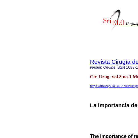
Revista Cirugía d
versión On-line
ISSN
1688-
Cir. Urug. vol.8 no.1 
https://doi.org/10.31837/cir.urug
La importancia de 
The importance of re