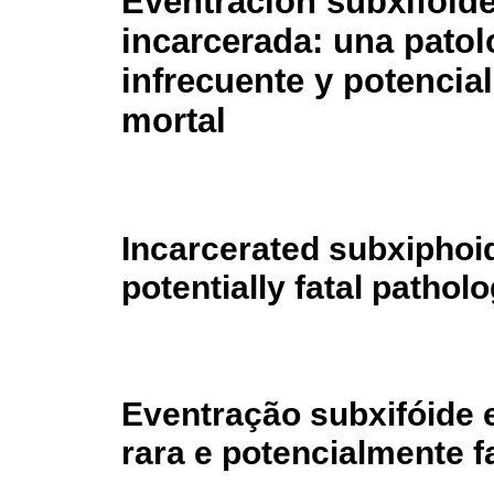
Eventración subxifoid
incarcerada: una patol
infrecuente y potencia
mortal
Incarcerated subxiphoid
potentially fatal pathol
Eventração subxifóide 
rara e potencialmente f