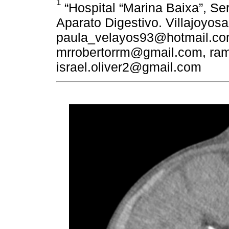
1
“Hospital “Marina Baixa”, Ser
Aparato Digestivo. Villajoyosa
paula_velayos93@hotmail.co
mrrobertorrm@gmail.com, r
israel.oliver2@gmail.com