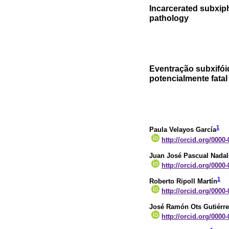
Incarcerated subxipho
pathology
Eventração subxifói
potencialmente fatal
1
Paula Velayos García
http://orcid.org/0000
Juan José Pascual Nadal
http://orcid.org/0000
1
Roberto Ripoll Martín
http://orcid.org/0000
José Ramón Ots Gutiérr
http://orcid.org/0000