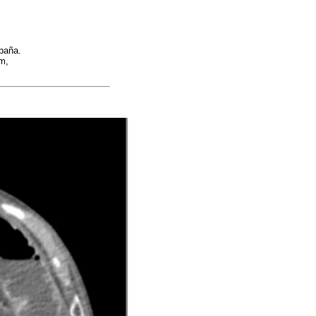
spaña.
m,