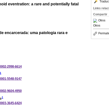
Traduc
id eventration: a rare and potentially fatal
Links rela
Compartir
Otros
Otros
de encarcerada: uma patologia rara e
Permali
-0002-2998-6614
1
-0001-5548-9147
-0002-9604-4950
1
ez
-0003-3645-6424