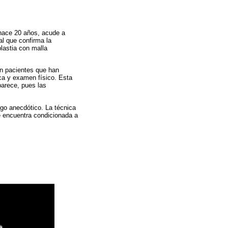
 hace 20 años, acude a
l que confirma la
plastia con malla
en pacientes que han
ica y examen físico. Esta
parece, pues las
algo anecdótico. La técnica
se encuentra condicionada a