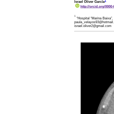
1
Israel Oliver García
http://orcid.org/0000
1
“Hospital “Marina Baixa”, 
paula_velayos93@hotmail
israel.oliver2@gmail.com