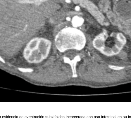
 evidencia de eventración subxifoidea incarcerada con asa intestinal en su in