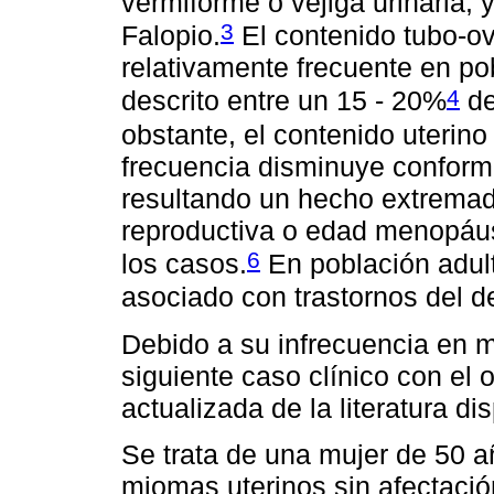
vermiforme o vejiga urinaria; y
3
Falopio.
El contenido tubo-ov
relativamente frecuente en po
4
descrito entre un 15 - 20%
de
obstante, el contenido uterin
frecuencia disminuye conform
resultando un hecho extrema
reproductiva o edad menopáu
6
los casos.
En población adult
asociado con trastornos del des
Debido a su infrecuencia en m
siguiente caso clínico con el o
actualizada de la literatura di
Se trata de una mujer de 50 
miomas uterinos sin afectaci