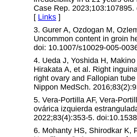
Case Rep. 2023;103:107895. d
[
Links
]
3. Gurer A, Ozdogan M, Ozlem 
Uncommon content in groin her
doi: 10.1007/s10029-005-0036
4. Ueda J, Yoshida H, Makin
Hirakata A, et al. Right ingui
right ovary and Fallopian tube
Nippon MedSch. 2016;83(2):93
5. Vera-Portilla AF, Vera-Port
ovárica izquierda estrangulad
2022;83(4):353-5. doi:10.153
6. Mohanty HS, Shirodkar K, P