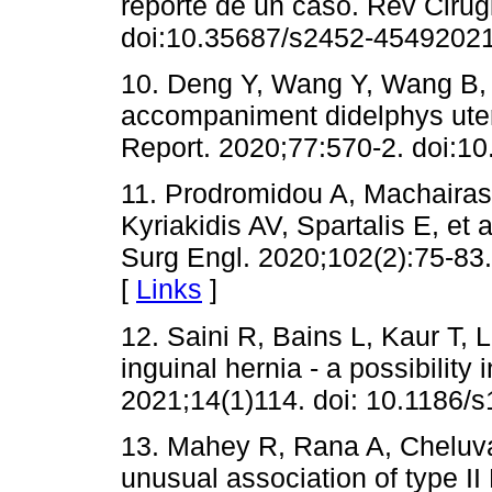
reporte de un caso. Rev Cirug
doi:10.35687/s2452-4549202
10. Deng Y, Wang Y, Wang B, 
accompaniment didelphys uteru
Report. 2020;77:570-2. doi:10.
11. Prodromidou A, Machairas 
Kyriakidis AV, Spartalis E, et 
Surg Engl. 2020;102(2):75-83
[
Links
]
12. Saini R, Bains L, Kaur T, L
inguinal hernia - a possibili
2021;14(1)114. doi: 10.1186/
13. Mahey R, Rana A, Cheluva
unusual association of type I