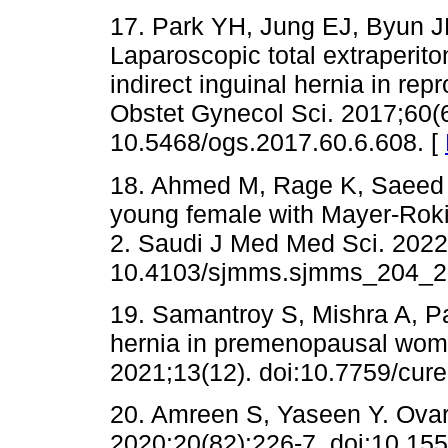
17. Park YH, Jung EJ, Byun J
Laparoscopic total extraperiton
indirect inguinal hernia in re
Obstet Gynecol Sci. 2017;60(6
10.5468/ogs.2017.60.6.608. [
18. Ahmed M, Rage K, Saeed S.
young female with Mayer-Rok
2. Saudi J Med Med Sci. 2022
10.4103/sjmms.sjmms_204_2
19. Samantroy S, Mishra A, Pa
hernia in premenopausal wome
2021;13(12). doi:10.7759/cur
20. Amreen S, Yaseen Y. Ovari
2020;20(82):226-7. doi:10.15