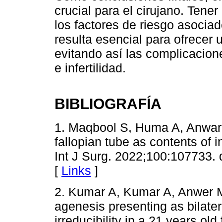
crucial para el cirujano. Tene
los factores de riesgo asocia
resulta esencial para ofrecer 
evitando así las complicacion
e infertilidad.
BIBLIOGRAFÍA
1. Maqbool S, Huma A, Anwar
fallopian tube as contents of i
Int J Surg. 2022;100:107733. d
[
Links
]
2. Kumar A, Kumar A, Anwer M
agenesis presenting as bilatera
irreducibility in a 21 years old