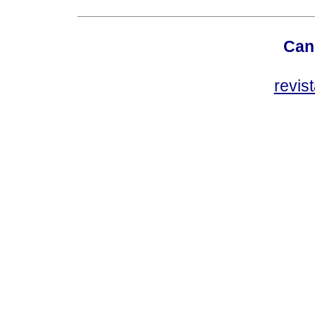
Can
revis