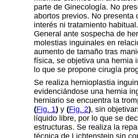
parte de Ginecología. No pres
abortos previos. No presenta
interés ni tratamiento habitua
General ante sospecha de hern
molestias inguinales en relac
aumento de tamaño tras manio
física, se objetiva una hernia
lo que se propone cirugía pr
Se realiza hernioplastia ingui
evidenciándose una hernia ing
herniario se encuentra la trom
(
Fig. 1
)
y
(
Fig. 2
)
, sin objetiv
líquido libre, por lo que se d
estructuras. Se realiza la rep
técnica de Lichtenstein sin c