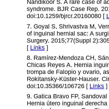
Nandikoor S. A rare case of a
syndrome. BJR Case Rep. 20
doi:10.1259/bjrcr.20160080 [
7. Goyal S, Shrivastva M, V
of inguinal hernial sac: A sur
Surgery. 2015;77(Suppl 2):30
[
Links
]
8. Ramírez-Mendoza CH, Sán
Chicas Reyes A. Hernia inguin
trompa de Falopio y ovario, 
Rokitansky-Küster-Hauser. Ci
doi:10.35366/106726 [
Links
]
9. Gatica Bravo FP, Sandoval
Hernia útero inguinal derecha 