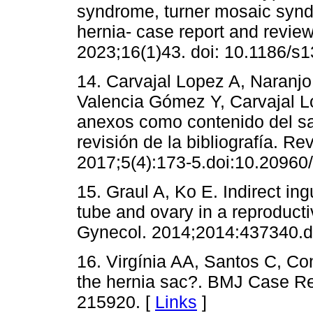
syndrome, turner mosaic synd
hernia- case report and review 
2023;16(1)43. doi: 10.1186/s
14. Carvajal Lopez A, Naranjo 
Valencia Gómez Y, Carvajal Ló
anexos como contenido del sac
revisión de la bibliografía. R
2017;5(4):173-5.doi:10.20960/
15. Graul A, Ko E. Indirect ing
tube and ovary in a reproduc
Gynecol. 2014;2014:437340.d
16. Virgínia AA, Santos C, Co
the hernia sac?. BMJ Case Rep
215920. [
Links
]