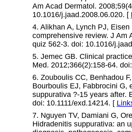
Am Acad Dermatol. 2008;59(4)
10.1016/j.jaad.2008.06.020. [
4. Alikhan A, Lynch PJ, Eisen 
comprehensive review. J Am A
quiz 562-3. doi: 10.1016/j.jaa
5. Jemec GB. Clinical practice
Med. 2012;366(2):158-64. do
6. Zouboulis CC, Benhadou F,
Bourboulis EJ, Fabbrocini G, e
suppurativa ?-15 years after.
doi: 10.1111/exd.14214. [
Link
7. Nguyen TV, Damiani G, Or
Hidradenitis suppurativa: an 