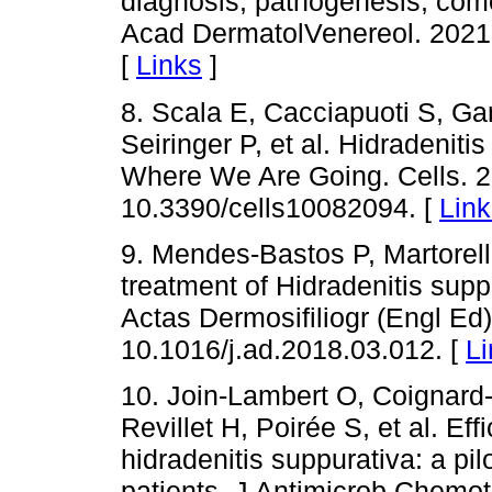
diagnosis, pathogenesis, comorb
Acad DermatolVenereol. 2021;3
[
Links
]
8. Scala E, Cacciapuoti S, G
Seiringer P, et al. Hidradeni
Where We Are Going. Cells. 2
10.3390/cells10082094. [
Link
9. Mendes-Bastos P, Martorell
treatment of Hidradenitis sup
Actas Dermosifiliogr (Engl Ed)
10.1016/j.ad.2018.03.012. [
Li
10. Join-Lambert O, Coignard-
Revillet H, Poirée S, et al. Ef
hidradenitis suppurativa: a pil
patients. J Antimicrob Chemot