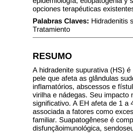
epidemiología, etiopatogenia y
opciones terapéuticas existente
Palabras Claves:
Hidradenitis 
Tratamiento
RESUMO
A hidradenite supurativa (HS) é
pele que afeta as glândulas su
inflamatórios, abscessos e físt
virilha e nádegas. Seu impacto 
significativo. A EH afeta de 1 
associada a fatores como exces
familiar. Suapatogênese é comp
disfunçãoimunológica, sendoseu