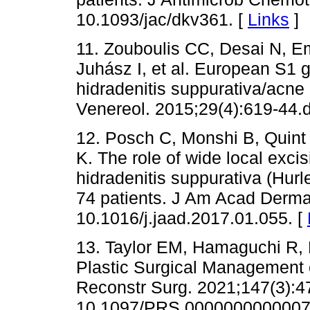
10.1093/jac/dkv361. [
Links
]
11. Zouboulis CC, Desai N, E
Juhász I, et al. European S1 g
hidradenitis suppurativa/acne
Venereol. 2015;29(4):619-44.d
12. Posch C, Monshi B, Quint 
K. The role of wide local excis
hidradenitis suppurativa (Hurle
74 patients. J Am Acad Dermat
10.1016/j.jaad.2017.01.055. [
13. Taylor EM, Hamaguchi R, 
Plastic Surgical Management o
Reconstr Surg. 2021;147(3):47
10.1097/PRS.0000000000007