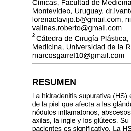
Cínicas, Facultad de Medicina
Montevideo, Uruguay. dr.ivan
lorenaclavijo.b@gmail.com, n
valinas.roberto@gmail.com
2
Cátedra de Cirugía Plástica,
Medicina, Universidad de la 
marcosgarrel10@gmail.com
RESUMEN
La hidradenitis supurativa (HS)
de la piel que afecta a las glán
nódulos inflamatorios, abscesos
axilas, la ingle y los glúteos. S
pacientes es significativo. La H