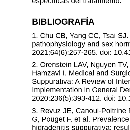
específicas del tratamiento.
BIBLIOGRAFÍA
1. Chu CB, Yang CC, Tsai SJ. 
pathophysiology and sex horm
2021;64(6):257-265. doi: 10.4
2. Orenstein LAV, Nguyen TV
Hamzavi I. Medical and Surgi
Suppurativa: A Review of Inte
Implementation in General De
2020;236(5):393-412. doi: 10
3. Revuz JE, Canoui-Poitrine 
G, Pouget F, et al. Prevalence
hidradenitis suppurativa: resu