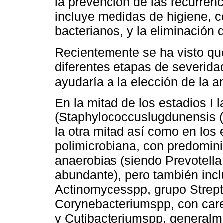
la prevención de las recurrenc
incluye medidas de higiene, c
bacterianos, y la eliminación d
Recientemente se ha visto que
diferentes etapas de severida
ayudaría a la elección de la an
En la mitad de los estadios I
(Staphylococcuslugdunensis (
la otra mitad así como en los es
polimicrobiana, con predomin
anaerobias (siendo Prevotell
abundante), pero también incl
Actinomycesspp, grupo Strep
Corynebacteriumspp, con car
y Cutibacteriumspp, generalme