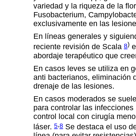
variedad y la riqueza de la f
Fusobacterium, Campylobacter
exclusivamente en las lesiones
En líneas generales y siguiend
)
8
reciente revisión de Scala
e
abordaje terapéutico que cr
En casos leves se utiliza en 
anti bacterianos, eliminación de
drenaje de las lesiones.
En casos moderados se suelen 
para controlar las infeccione
control local con cirugía men
,
5
8
láser.
Se destaca el uso de
línea (para evitar resistenci