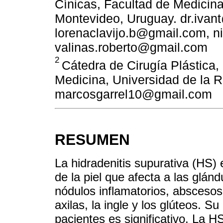
Cínicas, Facultad de Medicina
Montevideo, Uruguay. dr.ivan
lorenaclavijo.b@gmail.com, n
valinas.roberto@gmail.com
2
Cátedra de Cirugía Plástica,
Medicina, Universidad de la 
marcosgarrel10@gmail.com
RESUMEN
La hidradenitis supurativa (HS)
de la piel que afecta a las glán
nódulos inflamatorios, abscesos
axilas, la ingle y los glúteos. S
pacientes es significativo. La H