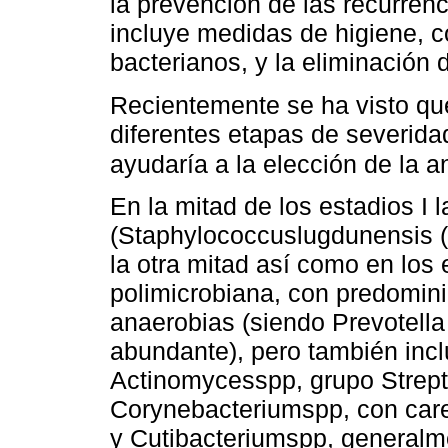
la prevención de las recurrenc
incluye medidas de higiene, c
bacterianos, y la eliminación d
Recientemente se ha visto que
diferentes etapas de severida
ayudaría a la elección de la an
En la mitad de los estadios I
(Staphylococcuslugdunensis (
la otra mitad así como en los es
polimicrobiana, con predomin
anaerobias (siendo Prevotell
abundante), pero también incl
Actinomycesspp, grupo Strep
Corynebacteriumspp, con car
y Cutibacteriumspp, generalme