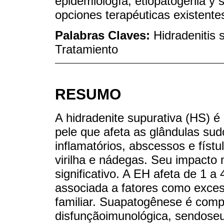
epidemiología, etiopatogenia y
opciones terapéuticas existente
Palabras Claves:
Hidradenitis 
Tratamiento
RESUMO
A hidradenite supurativa (HS) é
pele que afeta as glândulas su
inflamatórios, abscessos e físt
virilha e nádegas. Seu impacto 
significativo. A EH afeta de 1 
associada a fatores como exces
familiar. Suapatogênese é comp
disfunçãoimunológica, sendoseu