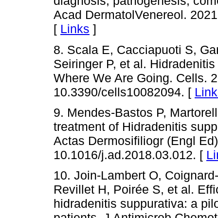
diagnosis, pathogenesis, comorb
Acad DermatolVenereol. 2021;3
[
Links
]
8. Scala E, Cacciapuoti S, G
Seiringer P, et al. Hidradeni
Where We Are Going. Cells. 2
10.3390/cells10082094. [
Link
9. Mendes-Bastos P, Martorell
treatment of Hidradenitis sup
Actas Dermosifiliogr (Engl Ed)
10.1016/j.ad.2018.03.012. [
Li
10. Join-Lambert O, Coignard-
Revillet H, Poirée S, et al. Ef
hidradenitis suppurativa: a pil
patients. J Antimicrob Chemot