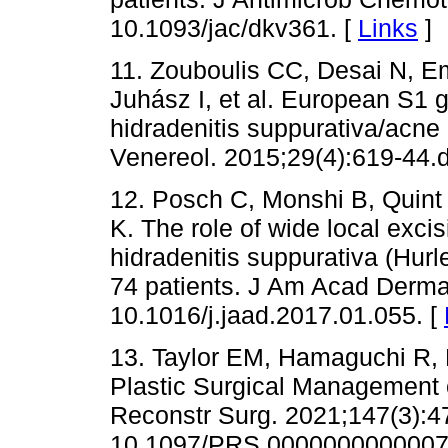
10.1093/jac/dkv361. [
Links
]
11. Zouboulis CC, Desai N, E
Juhász I, et al. European S1 g
hidradenitis suppurativa/acne
Venereol. 2015;29(4):619-44.d
12. Posch C, Monshi B, Quint 
K. The role of wide local excis
hidradenitis suppurativa (Hurle
74 patients. J Am Acad Dermat
10.1016/j.jaad.2017.01.055. [
13. Taylor EM, Hamaguchi R, 
Plastic Surgical Management o
Reconstr Surg. 2021;147(3):47
10.1097/PRS.0000000000007