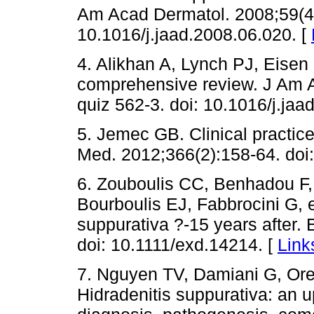
Am Acad Dermatol. 2008;59(4)
10.1016/j.jaad.2008.06.020. [
4. Alikhan A, Lynch PJ, Eisen 
comprehensive review. J Am A
quiz 562-3. doi: 10.1016/j.jaa
5. Jemec GB. Clinical practice
Med. 2012;366(2):158-64. do
6. Zouboulis CC, Benhadou F,
Bourboulis EJ, Fabbrocini G, e
suppurativa ?-15 years after.
doi: 10.1111/exd.14214. [
Link
7. Nguyen TV, Damiani G, Or
Hidradenitis suppurativa: an 