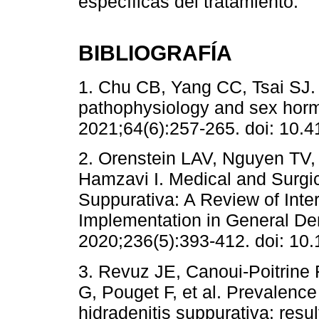
específicas del tratamiento.
BIBLIOGRAFÍA
1. Chu CB, Yang CC, Tsai SJ. 
pathophysiology and sex horm
2021;64(6):257-265. doi: 10.4
2. Orenstein LAV, Nguyen TV
Hamzavi I. Medical and Surgi
Suppurativa: A Review of Inte
Implementation in General De
2020;236(5):393-412. doi: 10
3. Revuz JE, Canoui-Poitrine 
G, Pouget F, et al. Prevalence
hidradenitis suppurativa: resu