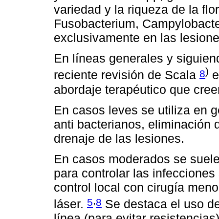
variedad y la riqueza de la f
Fusobacterium, Campylobacter
exclusivamente en las lesiones
En líneas generales y siguiend
)
8
reciente revisión de Scala
e
abordaje terapéutico que cr
En casos leves se utiliza en 
anti bacterianos, eliminación de
drenaje de las lesiones.
En casos moderados se suelen 
para controlar las infeccione
control local con cirugía men
,
5
8
láser.
Se destaca el uso de
línea (para evitar resistenci