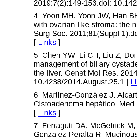
2019;7(2):149-153.doi: 10.1
4. Yoon MH, Yoon JW, Han BH
with ovarian-like stroma: the 
Surg Soc. 2011;81(Suppl 1).d
[
Links
]
5. Chen YW, Li CH, Liu Z, Do
management of biliary cysta
the liver. Genet Mol Res. 2014
10.4238/2014.August.25.1 [
L
6. Martínez-González J, Aicar
Cistoadenoma hepático. Med C
[
Links
]
7. Ferraguti DA, McGetrick M
Gonzalez-Peralta R. Mucinous