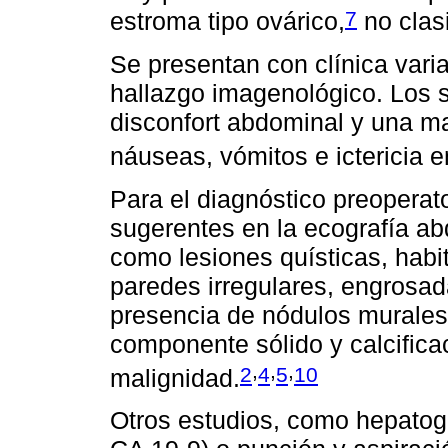
7
estroma tipo ovárico,
no clas
Se presentan con clínica vari
hallazgo imagenológico. Los s
disconfort abdominal y una m
náuseas, vómitos e ictericia en
Para el diagnóstico preopera
sugerentes en la ecografía a
como lesiones quísticas, hab
paredes irregulares, engrosada
presencia de nódulos murales 
componente sólido y calcific
,
,
,
2
4
5
10
malignidad.
Otros estudios, como hepato