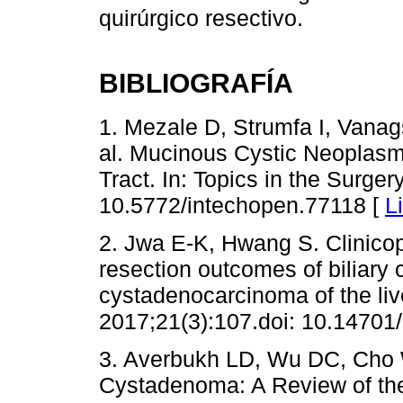
quirúrgico resectivo.
BIBLIOGRAFÍA
1. Mezale D, Strumfa I, Vanag
al. Mucinous Cystic Neoplasms
Tract. In: Topics in the Surger
10.5772/intechopen.77118 [
L
2. Jwa E-K, Hwang S. Clinicop
resection outcomes of biliar
cystadenocarcinoma of the liv
2017;21(3):107.doi: 10.14701
3. Averbukh LD, Wu DC, Cho 
Cystadenoma: A Review of the 