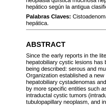
neoplasia quística mucinosa he
hepático según la antigua clasif
Palabras Claves:
Cistoadenoma
hepática.
ABSTRACT
Since the early reports in the li
hepatobiliary cystic lesions has
being described: serous and mu
Organization established a new c
hepatobiliary cystadenomas an
by more specific entities such 
intraductal cystic tumors (intrad
tubulopapillary neoplasm, and in