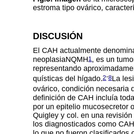
estroma tipo ovárico, caracter
DISCUSIÓN
El CAH actualmente denomin
1
neoplasiaNQMH
, es un tumo
representando aproximadament
-
2
8
quísticas del hígado.
La les
ovárico, condición necesaria d
definición de CAH incluía toda
por un epitelio mucosecretor
Quigley y col. en una revisió
los diagnosticados como CAH 
lo que no fueron clasificado