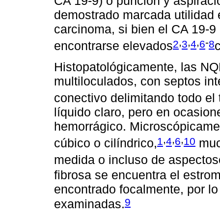
CA 19-9) o punción y aspiració
demostrado marcada utilidad 
carcinoma, si bien el CA 19-9
,
,
,
-
2
3
4
6
8
encontrarse elevados
Histopatológicamente, las N
multiloculados, con septos int
conectivo delimitando todo el 
líquido claro, pero en ocasi
hemorrágico. Microscópicamen
,
,
,
1
4
6
10
cúbico o cilíndrico,
muc
medida o incluso de aspectos
fibrosa se encuentra el estrom
encontrado focalmente, por l
9
examinadas.