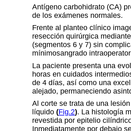
Antígeno carbohidrato (CA) pr
de los exámenes normales.
Frente al planteo clínico ima
resección quirúrgica mediant
(segmentos 6 y 7) sin compli
mínimosangrado intraoperator
La paciente presenta una evo
horas en cuidados intermedios,
de 4 días, así como una excel
alejado, permaneciendo asint
Al corte se trata de una lesió
líquido
(
Fig.2
)
. La histología 
revestida por epitelio cilíndri
Inmediatamente por debajo se