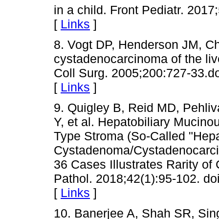
in a child. Front Pediatr. 201
[
Links
]
8. Vogt DP, Henderson JM, C
cystadenocarcinoma of the liv
Coll Surg. 2005;200:727-33.do
[
Links
]
9. Quigley B, Reid MD, Pehli
Y, et al. Hepatobiliary Mucin
Type Stroma (So-Called "Hepa
Cystadenoma/Cystadenocarcino
36 Cases Illustrates Rarity 
Pathol. 2018;42(1):95-102. 
[
Links
]
10. Banerjee A, Shah SR, Sing