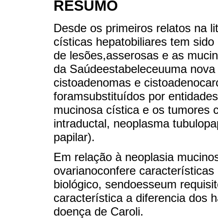
RESUMO
Desde os primeiros relatos na l
císticas hepatobiliares tem sido
de lesões,asserosas e as muci
da Saúdeestabeleceuuma nova c
cistoadenomas e cistoadenocarc
foramsubstituídos por entidade
mucinosa cística e os tumores cí
intraductal, neoplasma tubulopa
papilar).
Em relação à neoplasia mucinos
ovarianoconfere características 
biológico, sendoesseum requisi
característica a diferencia dos 
doença de Caroli.