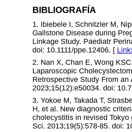
BIBLIOGRAFÍA
1. Ibiebele I, Schnitzler M, N
Gallstone Disease during Pre
Linkage Study. Paediatr Perin
doi: 10.1111/ppe.12406. [
Link
2. Nan X, Chan E, Wong KSC,
Laparoscopic Cholecystectom
Retrospective Study From an A
2023;15(12):e50034. doi: 10.
3. Yokoe M, Takada T, Strasb
H, et al. New diagnostic crite
cholecystitis in revised Tokyo
Sci. 2013;19(5):578-85. doi: 