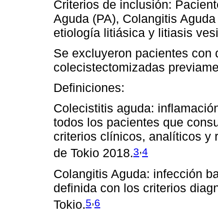
Criterios de inclusión: Pacie
Aguda (PA), Colangitis Aguda
etiología litiásica y litiasis v
Se excluyeron pacientes con d
colecistectomizadas previame
Definiciones:
Colecistitis aguda: inflamación
todos los pacientes que cons
criterios clínicos, analíticos 
,
3
4
de Tokio 2018.
Colangitis Aguda: infección bac
definida con los criterios dia
,
5
6
Tokio.