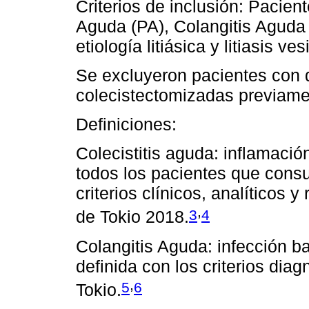
Criterios de inclusión: Pacie
Aguda (PA), Colangitis Aguda
etiología litiásica y litiasis v
Se excluyeron pacientes con d
colecistectomizadas previame
Definiciones:
Colecistitis aguda: inflamación
todos los pacientes que cons
criterios clínicos, analíticos 
,
3
4
de Tokio 2018.
Colangitis Aguda: infección bac
definida con los criterios dia
,
5
6
Tokio.