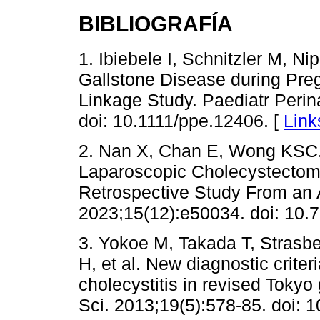
BIBLIOGRAFÍA
1. Ibiebele I, Schnitzler M, N
Gallstone Disease during Pre
Linkage Study. Paediatr Perin
doi: 10.1111/ppe.12406. [
Link
2. Nan X, Chan E, Wong KSC,
Laparoscopic Cholecystectom
Retrospective Study From an A
2023;15(12):e50034. doi: 10.
3. Yokoe M, Takada T, Strasb
H, et al. New diagnostic crite
cholecystitis in revised Tokyo
Sci. 2013;19(5):578-85. doi: 