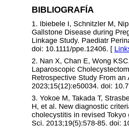
BIBLIOGRAFÍA
1. Ibiebele I, Schnitzler M, N
Gallstone Disease during Pre
Linkage Study. Paediatr Perin
doi: 10.1111/ppe.12406. [
Link
2. Nan X, Chan E, Wong KSC,
Laparoscopic Cholecystectom
Retrospective Study From an A
2023;15(12):e50034. doi: 10.
3. Yokoe M, Takada T, Strasb
H, et al. New diagnostic crite
cholecystitis in revised Tokyo
Sci. 2013;19(5):578-85. doi: 