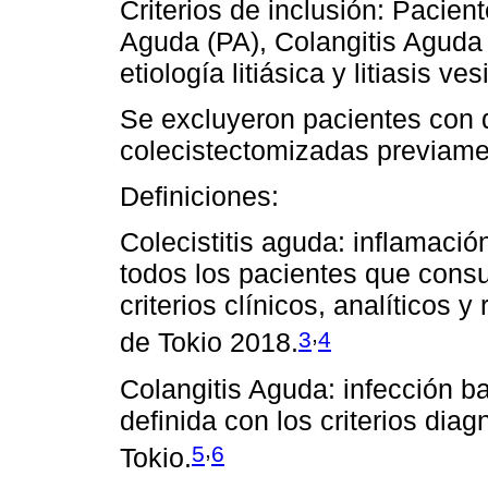
Criterios de inclusión: Pacie
Aguda (PA), Colangitis Aguda
etiología litiásica y litiasis v
Se excluyeron pacientes con d
colecistectomizadas previame
Definiciones:
Colecistitis aguda: inflamación
todos los pacientes que cons
criterios clínicos, analíticos 
,
3
4
de Tokio 2018.
Colangitis Aguda: infección bac
definida con los criterios dia
,
5
6
Tokio.