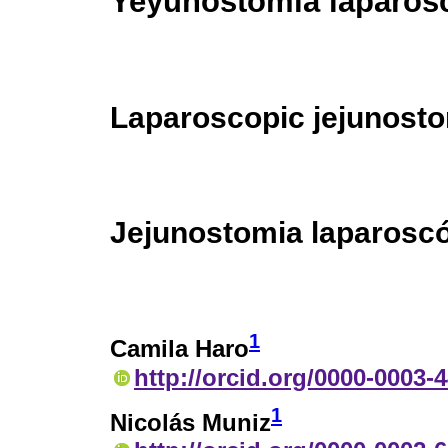
Yeyunostomía laparos
Laparoscopic jejunost
Jejunostomia laparosc
1
Camila Haro
http://orcid.org/0000-0003-
1
Nicolás Muniz