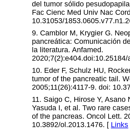
del tumor sólido pesudopapila
Fac Cienc Med Univ Nac Cordo
10.31053/1853.0605.v77.n1.2
9. Camblor M, Krygier G. Neop
pancreática: Comunicación de 
la literatura. Anfamed.
2020;7(2):e404.doi:10.25184
10. Eder F, Schulz HU, Rocken
tumor of the pancreatic tail. W
2005;11(26):4117-9. doi: 10.3
11. Saigo C, Hirose Y, Asano
Yasuda I, et al. Two rare cas
of the pancreas. Oncol Lett. 2
10.3892/ol.2013.1476. [
Links