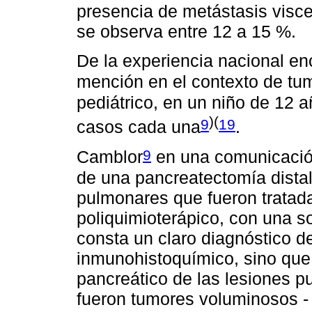
presencia de metástasis viscer
se observa entre 12 a 15 %.
De la experiencia nacional e
mención en el contexto de tu
pediátrico, en un niño de 12 
)(
9
19
casos cada una
.
9
Camblor
en una comunicación
de una pancreatectomía distal
pulmonares que fueron tratad
poliquimioterápico, con una s
consta un claro diagnóstico d
inmunohistoquímico, sino que s
pancreático de las lesiones p
fueron tumores voluminosos - 