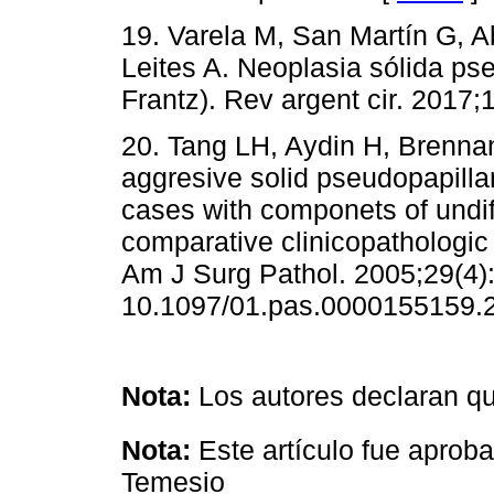
19. Varela M, San Martín G, A
Leites A. Neoplasia sólida p
Frantz). Rev argent cir. 2017;
20. Tang LH, Aydin H, Brennan
aggresive solid pseudopapillar
cases with componets of undi
comparative clinicopathologic
Am J Surg Pathol. 2005;29(4):
10.1097/01.pas.0000155159.
Nota:
Los autores declaran que
Nota:
Este artículo fue aprob
Temesio