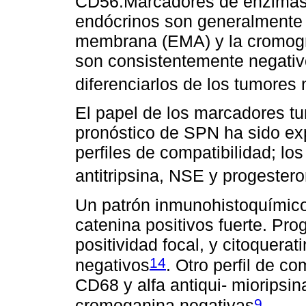
CD56.Marcadores de enzimas
endócrinos son generalmente n
membrana (EMA) y la cromogr
son consistentemente negativ
diferenciarlos de los tumores
El papel de los marcadores tu
pronóstico de SPN ha sido ex
perfiles de compatibilidad; lo
antitripsina, NSE y progester
Un patrón inmunohistoquímic
catenina positivos fuerte. Pro
positividad focal, y citoquer
14
negativos
. Otro perfil de c
CD68 y alfa antiqui- mioripsina
9
cromoganina negativas
.