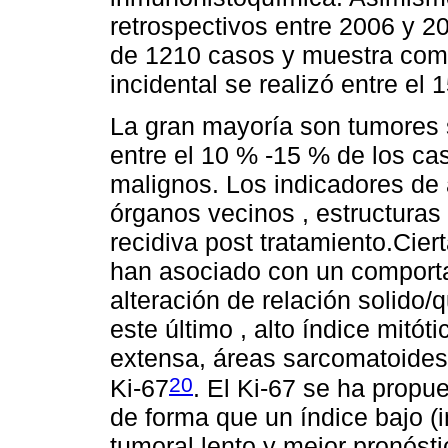
retrospectivos entre 2006 y 
de 1210 casos y muestra como
incidental se realizó entre el
La gran mayoría son tumores 
entre el 10 % -15 % de los c
malignos. Los indicadores de 
órganos vecinos , estructuras
recidiva post tratamiento.Cier
han asociado con un comporta
alteración de relación solido
este último , alto índice mitót
extensa, áreas sarcomatoides
20
Ki-67
. El Ki-67 se ha propu
de forma que un índice bajo (i
tumoral lento y mejor pronósti