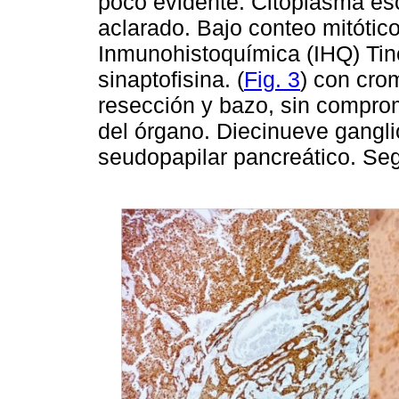
poco evidente. Citoplasma esc
aclarado. Bajo conteo mitótic
Inmunohistoquímica (IHQ) Tinc
sinaptofisina. (
Fig. 3
) con cro
resección y bazo, sin compro
del órgano. Diecinueve gangli
seudopapilar pancreático. Se