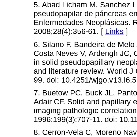
5. Abad Licham M, Sanchez Li
pseudopapilar de páncreas en 
Enfermedades Neoplásicas. Re
2008;28(4):356-61. [
Links
]
6. Silano F, Bandeira de Mel
Costa Neves V, Ardengh JC, G
in solid pseudopapillary neop
and literature review. World J
99. doi: 10.4251/wjgo.v13.i6.
7. Buetow PC, Buck JL, Pant
Adair CF. Solid and papillary 
imaging pathologic correlatio
1996;199(3):707-11. doi: 10.1
8. Cerron-Vela C, Moreno Nava