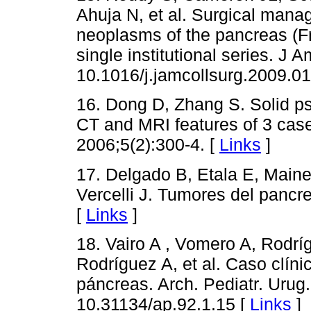
Ahuja N, et al. Surgical mana
neoplasms of the pancreas (F
single institutional series. J 
10.1016/j.jamcollsurg.2009.01
16. Dong D, Zhang S. Solid ps
CT and MRI features of 3 case
2006;5(2):300-4. [
Links
]
17. Delgado B, Etala E, Mainet
Vercelli J. Tumores del pancr
[
Links
]
18. Vairo A , Vomero A, Rodrí
Rodríguez A, et al. Caso clíni
páncreas. Arch. Pediatr. Urug
10.31134/ap.92.1.15 [
Links
]