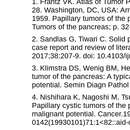
1. Frantz VK. Atlas of Tumor 
28. Washington, DC, USA: Arm
1959. Papillary tumors of the
Tumors of the pancreas; p. 32
2. Sandlas G, Tiwari C. Solid
case report and review of lite
2017;38:207-9. doi: 10.4103/
3. Klimstra DS, Wenig BM, He
tumor of the pancreas: A typic
potential. Semin Diagn Pathol
4. Nishihara K, Nagoshi M, T
Papillary cystic tumors of the
malignant potential. Cancer.1
0142(19930101)71:1<82::aid-