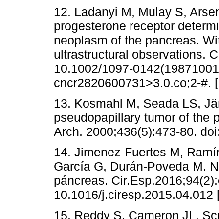
12. Ladanyi M, Mulay S, Arse
progesterone receptor determin
neoplasm of the pancreas. W
ultrastructural observations. 
10.1002/1097-0142(19871001)
cncr2820600731>3.0.co;2-#. 
13. Kosmahl M, Seada LS, Jän
pseudopapillary tumor of the p
Arch. 2000;436(5):473-80. do
14. Jimenez-Fuertes M, Ramír
García G, Durán-Poveda M. Ne
páncreas. Cir.Esp.2016;94(2):
10.1016/j.ciresp.2015.04.012 
15. Reddy S, Cameron JL, Sc