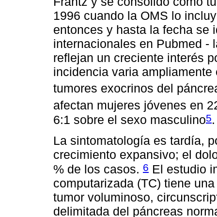
Frantz y se consolidó como t
1996 cuando la OMS lo incluy
entonces y hasta la fecha se 
internacionales en Pubmed - l
reflejan un creciente interés 
incidencia varia ampliamente 
tumores exocrinos del páncre
afectan mujeres jóvenes en 2
5
6:1 sobre el sexo masculino
.
La sintomatología es tardía, 
crecimiento expansivo; el dol
6
% de los casos.
El estudio 
computarizada (TC) tiene una 
tumor voluminoso, circunscrip
delimitada del páncreas norma