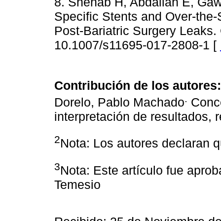
8. Shehab H, Abdallah E, Gawda
Specific Stents and Over-the
Post-Bariatric Surgery Leaks.
10.1007/s11695-017-2808-1 [
Contribución de los autores:
.
Dorelo, Pablo Machado
Conce
interpretación de resultados, r
2
Nota: Los autores declaran qu
3
Nota: Este artículo fue apro
Temesio