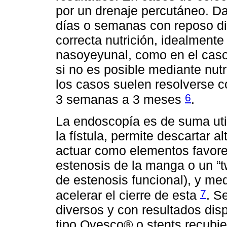
por un drenaje percutáneo. Da
días o semanas con reposo di
correcta nutrición, idealment
nasoyeyunal, como en el caso
si no es posible mediante nutr
los casos suelen resolverse c
6
3 semanas a 3 meses
.
La endoscopía es de suma util
la fístula, permite descartar
actuar como elementos favore
estenosis de la manga o un “
de estenosis funcional), y med
7
acelerar el cierre de esta
. S
diversos y con resultados dis
tipo Ovesco® o stents recubie