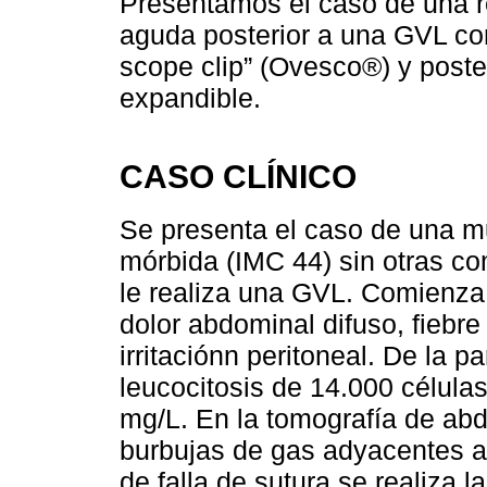
Presentamos el caso de una r
aguda posterior a una GVL con
scope clip” (Ovesco®) y poste
expandible.
CASO CLÍNICO
Se presenta el caso de una m
mórbida (IMC 44) sin otras co
le realiza una GVL. Comienza 
dolor abdominal difuso, fiebre
irritaciónn peritoneal. De la 
leucocitosis de 14.000 células
mg/L. En la tomografía de abd
burbujas de gas adyacentes a 
de falla de sutura se realiza l