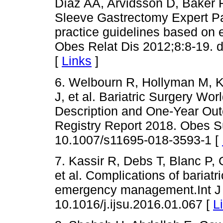
Díaz AA, Arvidsson D, Baker R
Sleeve Gastrectomy Expert P
practice guidelines based on 
Obes Relat Dis 2012;8:8-19. d
[
Links
]
6. Welbourn R, Hollyman M, K
J, et al. Bariatric Surgery W
Description and One-Year Out
Registry Report 2018. Obes Su
10.1007/s11695-018-3593-1 [
7. Kassir R, Debs T, Blanc P,
et al. Complications of bariatr
emergency management.Int J S
10.1016/j.ijsu.2016.01.067 [
L