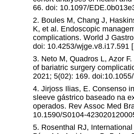
66. doi: 10.1097/EDE.0b013
2. Boules M, Chang J, Haskin
K, et al. Endoscopic manageme
complications. World J Gastro
doi: 10.4253/wjge.v8.i17.591 
3. Neto M, Quadros L, Azor F
of bariatric surgery complicat
2021; 5(02): 169. doi:10.105
4. Jirjoss Ilias, E. Consenso 
sleeve gástrico baseado na e
operados. Rev Assoc Med Bras
10.1590/S0104-42302012000
5. Rosenthal RJ, Internationa