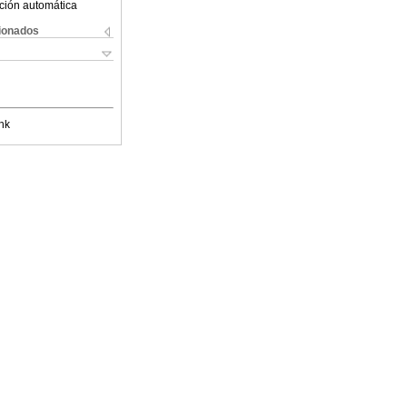
ción automática
cionados
nk