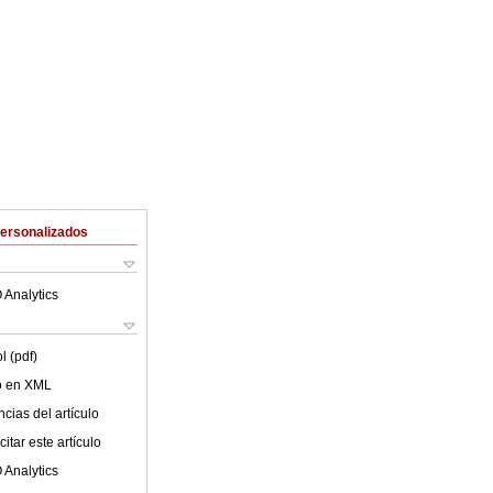
Personalizados
 Analytics
l (pdf)
lo en XML
cias del artículo
itar este artículo
 Analytics