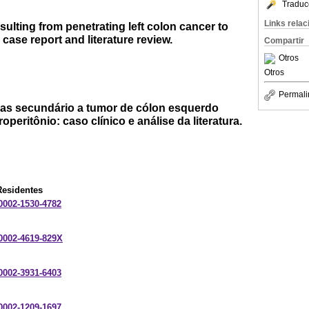
Traduc
Links rela
sulting from penetrating left colon cancer to
case report and literature review.
Compartir
Otros
Otros
Permali
as secundário a tumor de cólon esquerdo
roperitônio: caso clínico e análise da literatura.
Residentes
-0002-1530-4782
-0002-4619-829X
-0002-3931-6403
-0002-1209-1697