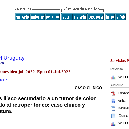
el Uruguay
Servicios 
1281
Revista
Montevideo jul. 2022 Epub 01-Jul-2022
SciELO
.6.1.7
Articulo
CASO CLÍNICO
Españo
 ilíaco secundario a un tumor de colon
Articu
do al retroperitoneo: caso clínico y
Referen
atura.
Como c
SciELO