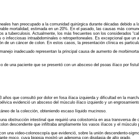
oneales han preocupado a la comunidad quirúrgica durante décadas debido a la 
erable mortalidad, estimada en un 20%. En el pasado, las causas más comu
os a tuberculosis. Actualmente, los más frecuentes son los considerados “cal
 o infecciosas intraabdominales o retroperitoneales. Es excepcional que un 
ón de un cáncer de colon. En estos casos, la presentación clínica es particul
l manejo inadecuado representan la principal causa de aumento de morbimortal
 de una paciente que se presentó con un absceso del psoas ilíaco por fistul
 años que consultó por dolor en fosa ilíaca izquierda y dificultad en la marc
lvica evidenció un absceso del músculo ilíaco izquierdo y un engrosamiento 
utáneo de la colección, obteniendo escaso líquido mucinoso.
 una obstrucción intestinal que requirió una colostomía en asa transversa de d
lon descendente que infiltraba ampliamente los vasos ilíacos y el músculo p
 con una video-colonoscopía que evidenció, sobre la unión descendento-sigmo
ante moco, cuya biopsia mostró un adenoma con displasia de alto grado.