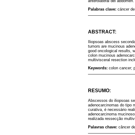
anterolateral del abdomen.
Palabras clave:
cáncer de
ABSTRACT:
Iliopsoas abscess secondary
tumors are mucinous adeno
good oncological results, w
colon mucinous adenocarcin
multivisceral resection incl
Keywords:
colon cancer; 
RESUMO:
Abscessos do iliopsoas sec
adenocarcinomas do tipo m
curativa, é necessário re
adenocarcinoma mucinoso de
realizada ressecção multiv
Palavras chave:
câncer de