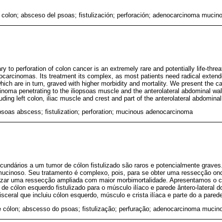
 colon; absceso del psoas; fistulización; perforación; adenocarcinoma mucin
 to perforation of colon cancer is an extremely rare and potentially life-thre
carcinomas. Its treatment its complex, as most patients need radical extend
hich are in turn, graved with higher morbidity and mortality. We present the cas
oma penetrating to the iliopsoas muscle and the anterolateral abdominal wall
uding left colon, iliac muscle and crest and part of the anterolateral abdominal
psoas abscess; fistulization; perforation; mucinous adenocarcinoma
undários a um tumor de cólon fistulizado são raros e potencialmente graves
ucinoso. Seu tratamento é complexo, pois, para se obter uma ressecção on
alizar uma ressecção ampliada com maior morbimortalidade. Apresentamos o
 cólon esquerdo fistulizado para o músculo ilíaco e parede ântero-lateral d
isceral que incluiu cólon esquerdo, músculo e crista ilíaca e parte do a pared
 cólon; abscesso do psoas; fistulização; perfuração; adenocarcinoma mucin