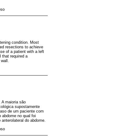
oso
atening condition. Most
ed resections to achieve
e of a patient with a left
 that required a
 wall.
. A maioria são
cológica supostamente
 caso de um paciente com
o abdome no qual foi
e anterolateral do abdome.
oso