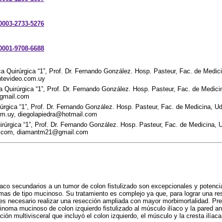
-0003-2733-5276
-0001-9708-6688
ca Quirúrgica “1”, Prof. Dr. Fernando González. Hosp. Pasteur, Fac. de Medi
ntevideo.com.uy
ca Quirúrgica “1”, Prof. Dr. Fernando González. Hosp. Pasteur, Fac. de Medic
@gmail.com
irúrgica “1”, Prof. Dr. Fernando González. Hosp. Pasteur, Fac. de Medicina, 
m.uy, diegolapiedra@hotmail.com
irúrgica “1”, Prof. Dr. Fernando González. Hosp. Pasteur, Fac. de Medicina,
l.com, diamantm21@gmail.com
aco secundarios a un tumor de colon fistulizado son excepcionales y potenc
as de tipo mucinoso. Su tratamiento es complejo ya que, para lograr una re
 es necesario realizar una resección ampliada con mayor morbimortalidad. P
noma mucinoso de colon izquierdo fistulizado al músculo ilíaco y la pared an
ción multivisceral que incluyó el colon izquierdo, el músculo y la cresta ilíaca