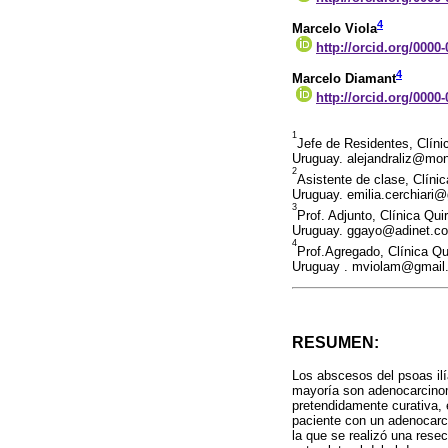
4
Marcelo Viola
http://orcid.org/0000
4
Marcelo Diamant
http://orcid.org/0000
1
Jefe de Residentes, Clíni
Uruguay. alejandraliz@mo
2
Asistente de clase, Clíni
Uruguay. emilia.cerchiari
3
Prof. Adjunto, Clínica Qu
Uruguay. ggayo@adinet.co
4
Prof.Agregado, Clínica Qu
Uruguay . mviolam@gmai
RESUMEN:
Los abscesos del psoas ilí
mayoría son adenocarcinom
pretendidamente curativa,
paciente con un adenocarci
la que se realizó una resec