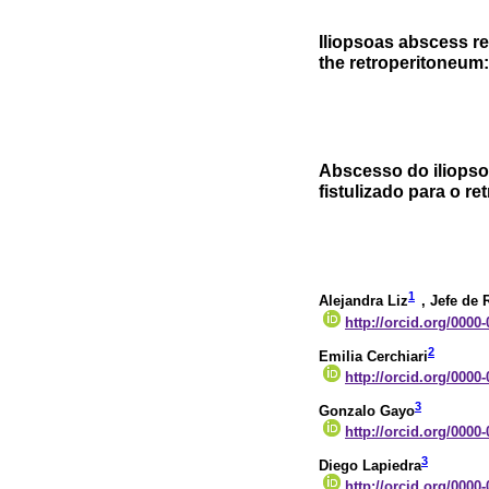
Iliopsoas abscess re
the retroperitoneum: 
Abscesso do iliopso
fistulizado para o ret
1
Alejandra Liz
, Jefe de 
http://orcid.org/0000
2
Emilia Cerchiari
http://orcid.org/0000
3
Gonzalo Gayo
http://orcid.org/0000
3
Diego Lapiedra
http://orcid.org/0000