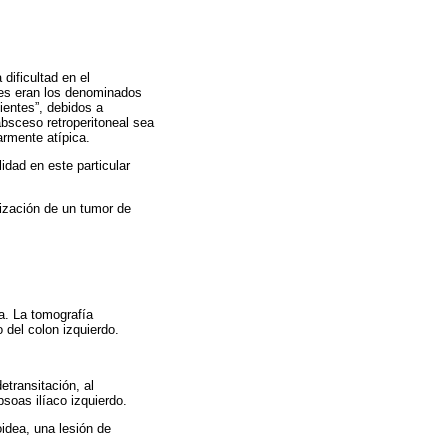
dificultad en el
nes eran los denominados
ientes”, debidos a
absceso retroperitoneal sea
armente atípica.
idad en este particular
ización de un tumor de
ha. La tomografía
del colon izquierdo.
etransitación, al
soas ilíaco izquierdo.
idea, una lesión de