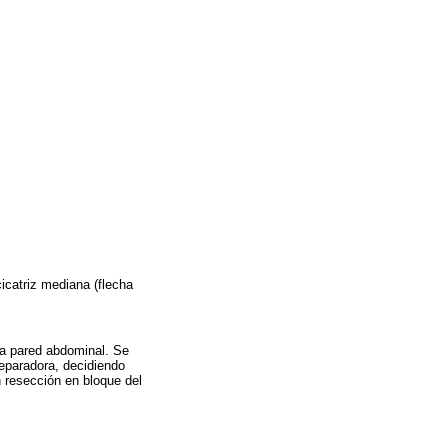
cicatriz mediana (flecha
 la pared abdominal. Se
reparadora, decidiendo
n resección en bloque del