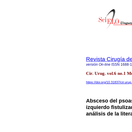
Revista Cirugía d
versión On-line
ISSN
1688-
Cir. Urug. vol.6 no.1 
https://doi.org/10.31837/cir.urug
Absceso del psoas
izquierdo fistuliza
análisis de la liter