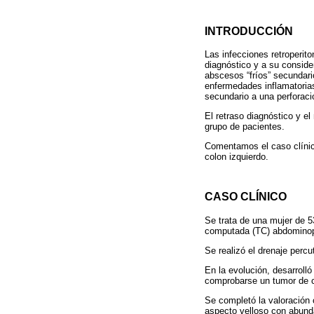
INTRODUCCIÓN
Las infecciones retroperit
diagnóstico y a su consid
abscesos “fríos” secundari
enfermedades inflamatorias
secundario a una perforaci
El retraso diagnóstico y e
grupo de pacientes.
Comentamos el caso clínico
colon izquierdo.
CASO CLÍNICO
Se trata de una mujer de 53
computada (TC) abdominopé
Se realizó el drenaje perc
En la evolución, desarrolló
comprobarse un tumor de co
Se completó la valoración
aspecto velloso con abund