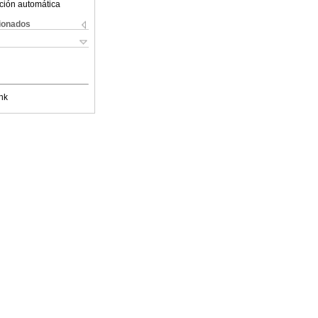
ción automática
cionados
nk