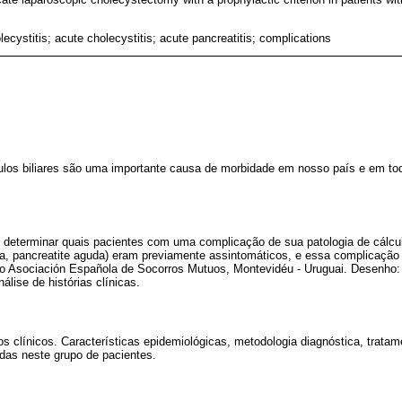
lecystitis; acute cholecystitis; acute pancreatitis; complications
los biliares são uma importante causa de morbidade em nosso país e em to
i determinar quais pacientes com uma complicação de sua patologia de cálculo
uda, pancreatite aguda) eram previamente assintomáticos, e essa complicação
io Asociación Española de Socorros Mutuos, Montevidéu - Uruguai. Desenho:
nálise de histórias clínicas.
os clínicos. Características epidemiológicas, metodologia diagnóstica, trata
das neste grupo de pacientes.