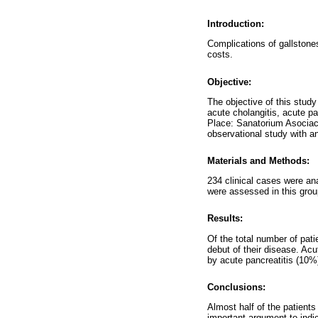
Introduction:
Complications of gallstone
costs.
Objective:
The objective of this study
acute cholangitis, acute pa
Place: Sanatorium Asociac
observational study with a
Materials and Methods:
234 clinical cases were an
were assessed in this group
Results:
Of the total number of pat
debut of their disease. Ac
by acute pancreatitis (10%
Conclusions:
Almost half of the patient
important argument to indi