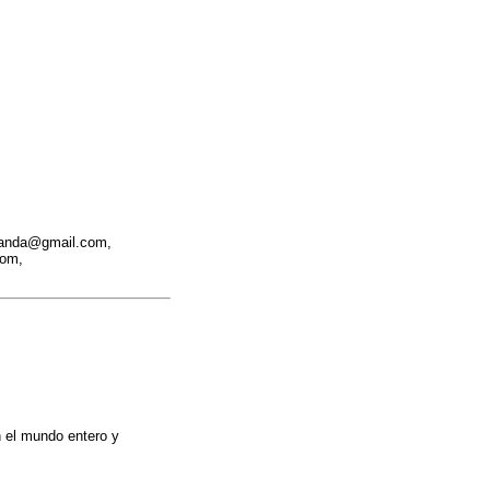
iranda@gmail.com,
com,
n el mundo entero y