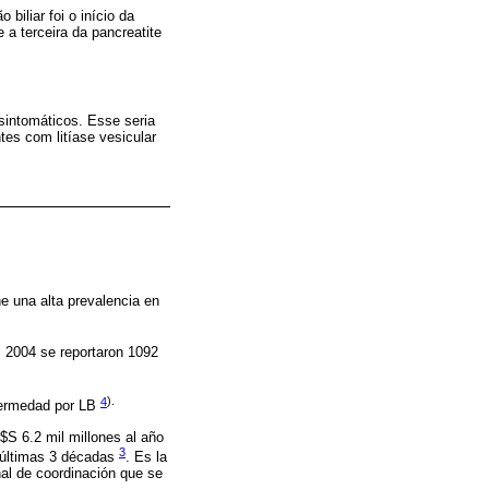
biliar foi o início da
 a terceira da pancreatite
sintomáticos. Esse seria
tes com litíase vesicular
ne una alta prevalencia en
l 2004 se reportaron 1092
4
).
nfermedad por LB
$S 6.2 mil millones al año
3
 últimas 3 décadas
. Es la
al de coordinación que se