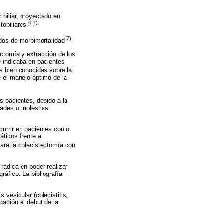
 biliar, proyectado en
6
,
7
).
tobiliares
7
).
rados de morbimortalidad
tectomía y extracción de los
e indicaba en pacientes
 bien conocidas sobre la
e el manejo óptimo de la
s pacientes, debido a la
dades o molestias
urrir en pacientes con o
ticos frente a
cara la colecistectomía con
radica en poder realizar
áfico. La bibliografía
s vesicular (colecistitis,
cación el debut de la