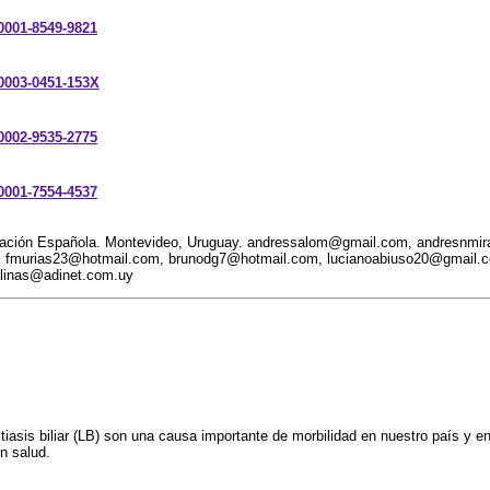
-0001-8549-9821
-0003-0451-153X
-0002-9535-2775
-0001-7554-4537
ociación Española. Montevideo, Uruguay. andressalom@gmail.com, andresnm
, fmurias23@hotmail.com, brunodg7@hotmail.com, lucianoabiuso20@gmail.
inas@adinet.com.uy
itiasis biliar (LB) son una causa importante de morbilidad en nuestro país y e
n salud.