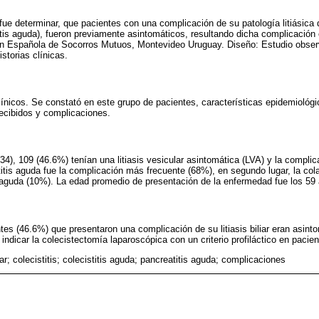
fue determinar, que pacientes con una complicación de su patología litiásica de 
itis aguda), fueron previamente asintomáticos, resultando dicha complicación
ón Española de Socorros Mutuos, Montevideo Uruguay. Diseño: Estudio observ
istorias clínicas.
ínicos. Se constató en este grupo de pacientes, características epidemiológ
recibidos y complicaciones.
34), 109 (46.6%) tenían una litiasis vesicular asintomática (LVA) y la complicac
itis aguda fue la complicación más frecuente (68%), en segundo lugar, la col
is aguda (10%). La edad promedio de presentación de la enfermedad fue los 59
ntes (46.6%) que presentaron una complicación de su litiasis biliar eran asint
indicar la colecistectomía laparoscópica con un criterio profiláctico en paci
iliar; colecistitis; colecistitis aguda; pancreatitis aguda; complicaciones