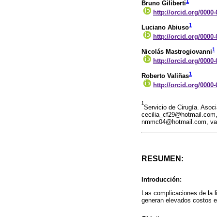
1
Bruno Giliberti
http://orcid.org/0000
1
Luciano Abiuso
http://orcid.org/0000
1
Nicolás Mastrogiovanni
http://orcid.org/0000
1
Roberto Valiñas
http://orcid.org/0000
1
Servicio de Cirugía. As
cecilia_cf29@hotmail.com
nmmc04@hotmail.com, val
RESUMEN:
Introducción:
Las complicaciones de la l
generan elevados costos e