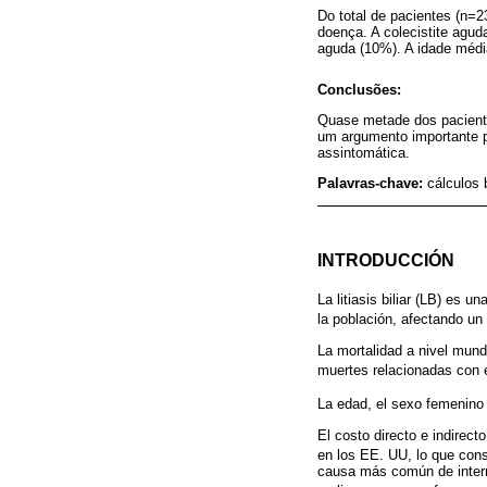
Do total de pacientes (n=23
doença. A colecistite agud
aguda (10%). A idade médi
Conclusões:
Quase metade dos paciente
um argumento importante pa
assintomática.
Palavras-chave:
cálculos 
INTRODUCCIÓN
La litiasis biliar (LB) es 
la población, afectando un
La mortalidad a nivel mund
muertes relacionadas con 
La edad, el sexo femenino 
El costo directo e indirec
en los EE. UU, lo que con
causa más común de interna