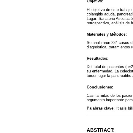
Objetivo:
El objetivo de este trabajo 
colangitis aguda, pancreat
Lugar: Sanatorio Asociaci
retrospectivo, análisis de h
Materiales y Métodos:
Se analizaron 234 casos cl
diagnóstica, tratamientos 
Resultados:
Del total de pacientes (n=2
su enfermedad. La colecist
tercer lugar la pancreatit
Conclusiones:
Casi la mitad de los pacie
argumento importante para 
Palabras clave:
litiasis b
ABSTRACT: