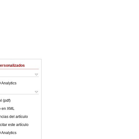
Personalizados
 Analytics
l (pdf)
lo en XML
cias del artículo
itar este artículo
 Analytics