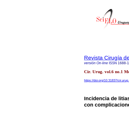
Revista Cirugía d
versión On-line
ISSN
1688-
Cir. Urug. vol.6 no.1 
https://doi.org/10.31837/cir.urug
Incidencia de liti
con complicacione