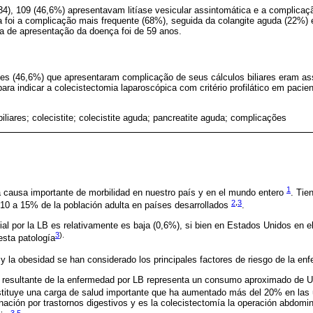
4), 109 (46,6%) apresentavam litíase vesicular assintomática e a complicação 
a foi a complicação mais frequente (68%), seguida da colangite aguda (22%) e
a de apresentação da doença foi de 59 anos.
s (46,6%) que apresentaram complicação de seus cálculos biliares eram as
ra indicar a colecistectomia laparoscópica com critério profilático em pacien
biliares; colecistite; colecistite aguda; pancreatite aguda; complicações
1
una causa importante de morbilidad en nuestro país y en el mundo entero
. Tie
2
,
3
 10 a 15% de la población adulta en países desarrollados
.
ial por la LB es relativamente es baja (0,6%), si bien en Estados Unidos en e
3
).
esta patología
y la obesidad se han considerado los principales factores de riesgo de la e
to resultante de la enfermedad por LB representa un consumo aproximado de U
stituye una carga de salud importante que ha aumentado más del 20% en las
ción por trastornos digestivos y es la colecistectomía la operación abdomin
3
,
5