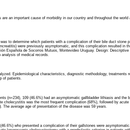
s are an important cause of morbidity in our country and throughout the world
 was to determine which patients with a complication of their bile duct stone p
ncreatitis) were previously asymptomatic, and this complication resulted in th
ión Española de Socorros Mutuos, Montevideo Uruguay. Design: Descriptive 
n analysis of medical records.
alyzed. Epidemiological characteristics, diagnostic methodology, treatments 
 of patients.
ients (n=234), 109 (46.6%) had an asymptomatic gallbladder lithiasis and the b
ute cholecystitis was the most frequent complication (68%), followed by acute 
). The average age of presentation of the disease was 59 years.
s (46.6%) who presented a complication of their gallstones were asymptomatic
cate laparoscopic cholecystectomy with a prophylactic criterion in patients w