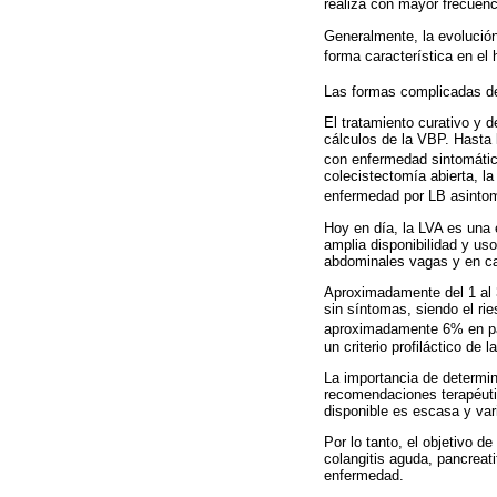
realiza con mayor frecuen
Generalmente, la evolución 
forma característica en el
Las formas complicadas de 
El tratamiento curativo y d
cálculos de la VBP. Hasta 
con enfermedad sintomáti
colecistectomía abierta, l
enfermedad por LB asinto
Hoy en día, la LVA es una 
amplia disponibilidad y us
abdominales vagas y en ca
Aproximadamente del 1 al 
sin síntomas, siendo el r
aproximadamente 6% en pa
un criterio profiláctico de
La importancia de determina
recomendaciones terapéutic
disponible es escasa y var
Por lo tanto, el objetivo de
colangitis aguda, pancreat
enfermedad.