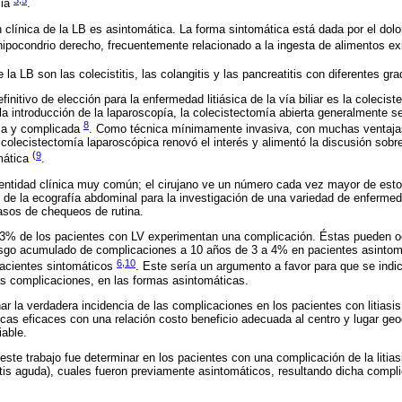
cia
.
clínica de la LB es asintomática. La forma sintomática está dada por el dolor
 hipocondrio derecho, frecuentemente relacionado a la ingesta de alimentos exi
la LB son las colecistitis, las colangitis y las pancreatitis con diferentes g
efinitivo de elección para la enfermedad litiásica de la vía biliar es la colecis
la introducción de la laparoscopía, la colecistectomía abierta generalmente s
8
ca y complicada
. Como técnica mínimamente invasiva, con muchas ventajas
a colecistectomía laparoscópica renovó el interés y alimentó la discusión sobr
(
9
mática
.
entidad clínica muy común; el cirujano ve un número cada vez mayor de esto
o de la ecografía abdominal para la investigación de una variedad de enferme
sos de chequeos de rutina.
3% de los pacientes con LV experimentan una complicación. Éstas pueden oc
iesgo acumulado de complicaciones a 10 años de 3 a 4% en pacientes asintomá
6
,
10
cientes sintomáticos
. Este sería un argumento a favor para que se indi
 las complicaciones, en las formas asintomáticas.
r la verdadera incidencia de las complicaciones en los pacientes con litiasis 
as eficaces con una relación costo beneficio adecuada al centro y lugar geogr
iable.
 este trabajo fue determinar en los pacientes con una complicación de la litiasi
itis aguda), cuales fueron previamente asintomáticos, resultando dicha compli