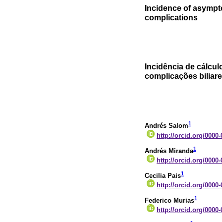
Incidence of asympto
complications
Incidência de cálcul
complicações biliar
1
Andrés Salom
http://orcid.org/0000
1
Andrés Miranda
http://orcid.org/0000
1
Cecilia Pais
http://orcid.org/0000
1
Federico Murias
http://orcid.org/0000