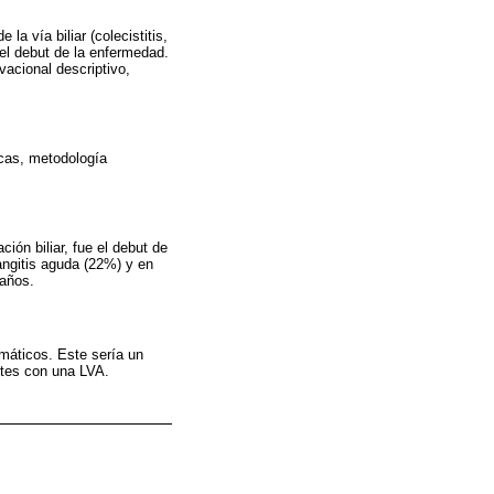
la vía biliar (colecistitis,
 el debut de la enfermedad.
acional descriptivo,
icas, metodología
ión biliar, fue el debut de
angitis aguda (22%) y en
 años.
omáticos. Este sería un
entes con una LVA.