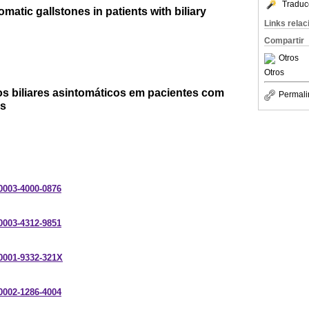
Traduc
matic gallstones in patients with biliary
Links rela
Compartir
Otros
Otros
os biliares asintomáticos em pacientes com
Permali
es
-0003-4000-0876
-0003-4312-9851
-0001-9332-321X
-0002-1286-4004