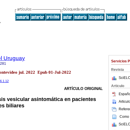
el Uruguay
Servicios 
1281
Revista
Montevideo jul. 2022 Epub 01-Jul-2022
SciELO
.6.1.12
Articulo
ARTÍCULO ORIGINAL
Españo
asis vesicular asintomática en pacientes
Articu
s biliares
Referen
Como c
SciELO