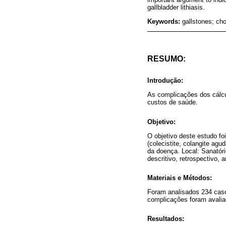
gallbladder lithiasis.
Keywords:
gallstones; cho
RESUMO:
Introdução:
As complicações dos cálcu
custos de saúde.
Objetivo:
O objetivo deste estudo fo
(colecistite, colangite ag
da doença. Local: Sanatór
descritivo, retrospectivo, a
Materiais e Métodos:
Foram analisados ​​234 cas
complicações foram avalia
Resultados: