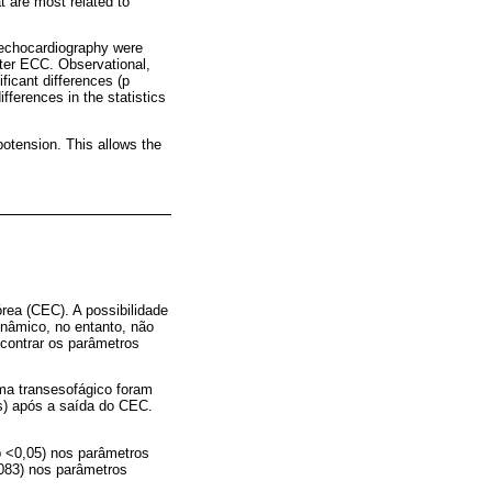
t are most related to
 echocardiography were
fter ECC. Observational,
ificant differences (p
ferences in the statistics
otension. This allows the
rea (CEC). A possibilidade
dinâmico, no entanto, não
ncontrar os parâmetros
ama transesofágico foram
es) após a saída do CEC.
p <0,05) nos parâmetros
,083) nos parâmetros