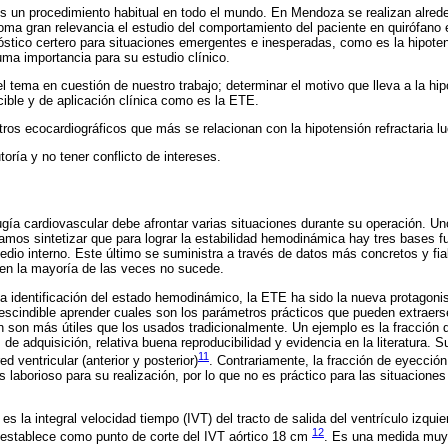
es un procedimiento habitual en todo el mundo. En Mendoza se realizan alred
oma gran relevancia el estudio del comportamiento del paciente en quirófano
óstico certero para situaciones emergentes e inesperadas, como es la hipote
ma importancia para su estudio clínico.
 tema en cuestión de nuestro trabajo; determinar el motivo que lleva a la hip
ible y de aplicación clínica como es la ETE.
ros ecocardiográficos que más se relacionan con la hipotensión refractaria l
oría y no tener conflicto de intereses.
ugía cardiovascular debe afrontar varias situaciones durante su operación. 
amos sintetizar que para lograr la estabilidad hemodinámica hay tres bases 
edio interno. Este último se suministra a través de datos más concretos y fia
a en la mayoría de las veces no sucede.
 identificación del estado hemodinámico, la ETE ha sido la nueva protagonis
rescindible aprender cuales son los parámetros prácticos que pueden extraers
n son más útiles que los usados tradicionalmente. Un ejemplo es la fracción d
z de adquisición, relativa buena reproducibilidad y evidencia en la literatura. 
11
d ventricular (anterior y posterior)
. Contrariamente, la fracción de eyecció
 laborioso para su realización, por lo que no es práctico para las situacione
 la integral velocidad tiempo (IVT) del tracto de salida del ventrículo izquie
12
establece como punto de corte del IVT aórtico 18 cm
. Es una medida muy 