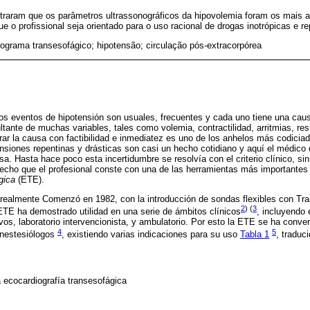
traram que os parâmetros ultrassonográficos da hipovolemia foram os mais
ue o profissional seja orientado para o uso racional de drogas inotrópicas e 
ograma transesofágico; hipotensão; circulação pós-extracorpórea
los eventos de hipotensión son usuales, frecuentes y cada uno tiene una causa 
ultante de muchas variables, tales como volemia, contractilidad, arritmias, res
rar la causa con factibilidad e inmediatez es uno de los anhelos más codiciad
nsiones repentinas y drásticas son casi un hecho cotidiano y aquí el médico q
sa. Hasta hace poco esta incertidumbre se resolvía con el criterio clínico, si
echo que el profesional conste con una de las herramientas más importantes d
gica
(ETE).
realmente Comenzó en 1982, con la introducción de sondas flexibles con Tr
2
) (
3
ETE ha demostrado utilidad en una serie de ámbitos clínicos
, incluyendo 
vos, laboratorio intervencionista, y ambulatorio. Por esto la ETE se ha conve
4
5
anestesiólogos
, existiendo varias indicaciones para su uso
Tabla 1
, traduc
a ecocardiografía transesofágica