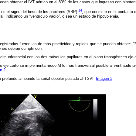
den obtener el IVT aórtico en el 80% de los casos que ingresan con hipote
14
es el signo del beso de los papilares (SBP)
, que consiste en el contacto 
ral, indicando un “ventrículo vacío”, o sea un estado de hipovolemia.
registradas fueron las de más practicidad y rapidez que se pueden obtener: 
enes debían cumplir con:
circunferencial con los dos músculos papilares en el plano transgástrico eje 
co eje corto se implementa modo M lo más transversal posible al ventrículo iz
n 2
.
o profundo alineando la señal doppler pulsado al TSVI.
Imagen 3