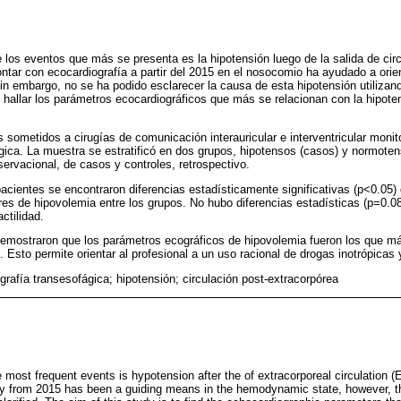
de los eventos que más se presenta es la hipotensión luego de la salida de cir
ontar con ecocardiografía a partir del 2015 en el nosocomio ha ayudado a orie
n embargo, no se ha podido esclarecer la causa de esta hipotensión utilizand
 hallar los parámetros ecocardiográficos que más se relacionan con la hipoten
 sometidos a cirugías de comunicación interauricular e interventricular moni
gica. La muestra se estratificó en dos grupos, hipotensos (casos) y normotens
ervacional, de casos y controles, retrospectivo.
 pacientes se encontraron diferencias estadísticamente significativas (p<0.05)
res de hipovolemia entre los grupos. No hubo diferencias estadísticas (p=0.0
ctilidad.
demostraron que los parámetros ecográficos de hipovolemia fueron los que má
 Esto permite orientar al profesional a un uso racional de drogas inotrópicas
grafía transesofágica; hipotensión; circulación post-extracorpórea
he most frequent events is hypotension after the of extracorporeal circulation (
y from 2015 has been a guiding means in the hemodynamic state, however, th