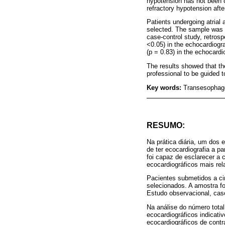
hypotension has not been cl
refractory hypotension aft
Patients undergoing atrial
selected. The sample was s
case-control study, retrospe
<0.05) in the echocardiogr
(p = 0.83) in the echocardi
The results showed that th
professional to be guided t
Key words:
Transesophage
RESUMO:
Na prática diária, um dos 
de ter ecocardiografia a p
foi capaz de esclarecer a 
ecocardiográficos mais rel
Pacientes submetidos a cir
selecionados. A amostra fo
Estudo observacional, caso
Na análise do número total
ecocardiográficos indicati
ecocardiográficos de contra