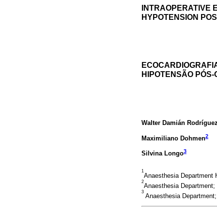
INTRAOPERATIVE 
HYPOTENSION POS
ECOCARDIOGRAFIA
HIPOTENSÃO PÓS
Walter Damián Rodrígue
2
Maximiliano Dohmen
3
Silvina Longo
1
Anaesthesia Department H
2
Anaesthesia Department; 
3
Anaesthesia Department; 