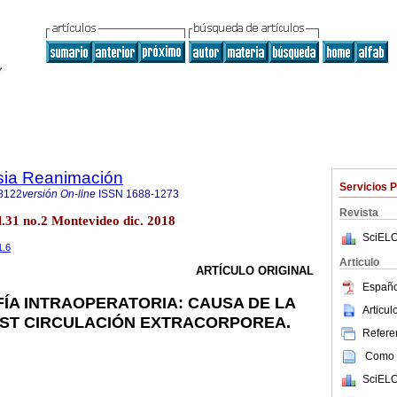
sia Reanimación
Servicios 
8122
versión On-line
ISSN
1688-1273
Revista
.31 no.2 Montevideo dic. 2018
SciELO
1.6
Articulo
ARTÍCULO ORIGINAL
Españo
A INTRAOPERATORIA: CAUSA DE LA
Articu
OST CIRCULACIÓN EXTRACORPOREA.
Referen
Como c
SciELO