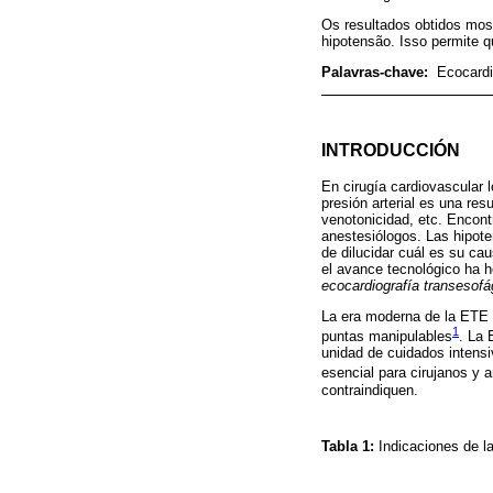
Os resultados obtidos mos
hipotensão. Isso permite q
Palavras-chave:
Ecocardi
INTRODUCCIÓN
En cirugía cardiovascular 
presión arterial es una res
venotonicidad, etc. Encont
anestesiólogos. Las hipote
de dilucidar cuál es su cau
el avance tecnológico ha h
ecocardiografía transesofá
La era moderna de la ETE 
1
puntas manipulables
. La 
unidad de cuidados intensi
esencial para cirujanos y 
contraindiquen.
Tabla 1:
Indicaciones de l