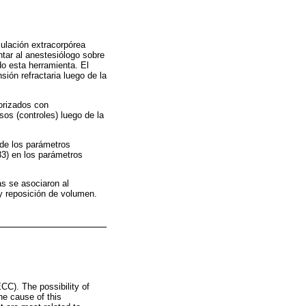
culación extracorpórea
ntar al anestesiólogo sobre
o esta herramienta. El
sión refractaria luego de la
torizados con
os (controles) luego de la
 de los parámetros
83) en los parámetros
s se asociaron al
 y reposición de volumen.
ECC). The possibility of
e cause of this