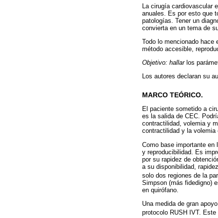
La cirugía cardiovascular 
anuales. Es por esto que t
patologías. Tener un diagn
convierta en un tema de su
Todo lo mencionado hace el
método accesible, reproduc
Objetivo: hallar
los parámet
Los autores declaran su aut
MARCO TEÓRICO.
El paciente sometido a cir
es la salida de CEC. Podrí
contractilidad, volemia y m
contractilidad y la volemi
Como base importante en la
y reproducibilidad. Es imp
por su rapidez de obtenció
a su disponibilidad, rapide
solo dos regiones de la pare
Simpson (más fidedigno) es
en quirófano.
Una medida de gran apoyo es
protocolo RUSH IVT. Este 