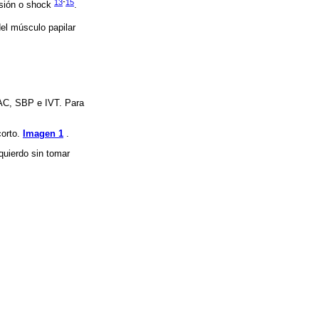
13
-
15
nsión o shock
.
del músculo papilar
FAC, SBP e IVT. Para
corto.
Imagen 1
.
quierdo sin tomar