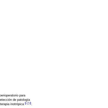
erioperatorio para
detección de patología
6
-
7
-
8
 terapia inotrópica
.