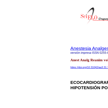
Anestesia Analge
versión impresa
ISSN
0255-
Anest Analg Reanim vol
https://doi.org/10.31042/aa3.31.
ECOCARDIOGRAFÍ
HIPOTENSIÓN P