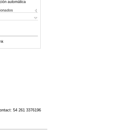
ción automática
cionados
nk
ontact: 54 261 3376196