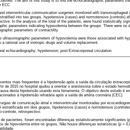
arified. The aim of this study is to find the echocardiographic parameters tha
er ECC.
 and interventricular communication surgeries monitored with transesophageal
tratified into two groups, hypotensive (cases) and normotensive (controls) a
ctive. In the analysis of the total of the patients, were found statistically sign
aphic parameters indicating hypovolemia between the groups. There were no dif
ographic parameters of contractility.
e ultrasonographic parameters of hypovolemia were those associated with hyp
o a rational use of inotropic drugs and volume replacement.
al echocardiography; hypotension; post-Extracorporeal circulation.
eventos mais frequentes é a hipotensão após a saída da circulação extracorpó
artir de 2015 no hospital ajudou a orientar o anestesista sobre o estado hemo
causa desta hipotensão usando esta ferramenta. O objetivo deste estudo é e
acionados à hipotensão refratária após a saída da artéria coronária (CEC).
urgias de comunicação atrial e interventricular monitoradas por ecocardiogr
i estratificada em dois grupos, hipotensivos (casos) e normotensos (control
-controle, retrospectivo.
 de pacientes, foram encontradas diferenças estatisticamente significantes (
vos de hipovolemia entre os grupos. Não houve diferenças estatísticas (p = 0
tilidade.