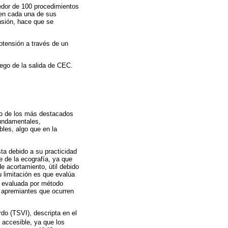
edor de 100 procedimientos
 en cada una de sus
nsión, hace que se
otensión a través de un
uego de la salida de CEC.
Uno de los más destacados
fundamentales,
bles, algo que en la
ta debido a su practicidad
e de la ecografía, ya que
e acortamiento, útil debido
Su limitación es que evalúa
n evaluada por método
s apremiantes que ocurren
rdo (TSVI), descripta en el
accesible, ya que los