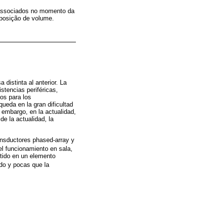
 associados no momento da
reposição de volume.
distinta al anterior. La
istencias periféricas,
os para los
ueda en la gran dificultad
n embargo, en la actualidad,
e la actualidad, la
ansductores phased-array y
el funcionamiento en sala,
rtido en un elemento
ido y pocas que la