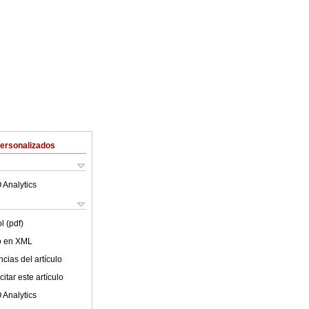
Personalizados
 Analytics
l (pdf)
lo en XML
cias del artículo
itar este artículo
 Analytics