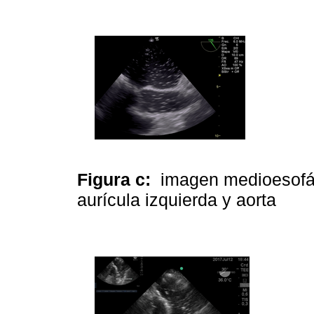
Figura c:
imagen medioesofág
aurícula izquierda y aorta