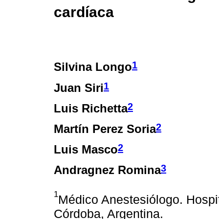
cardíaca
1
Silvina Longo
1
Juan Siri
2
Luis Richetta
2
Martín Perez Soria
2
Luis Masco
3
Andragnez Romina
1
Médico Anestesiólogo. Hospit
Córdoba, Argentina.