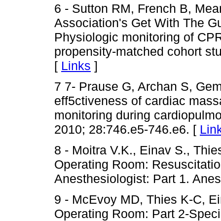
6 - Sutton RM, French B, Mean
Association's Get With The Gu
Physiologic monitoring of CPR 
propensity-matched cohort stu
[
Links
]
7 7- Prause G, Archan S, Gemes
eff5ctiveness of cardiac mass
monitoring during cardiopulm
2010; 28:746.e5-746.e6. [
Lin
8 - Moitra V.K., Einav S., Thies
Operating Room: Resuscitati
Anesthesiologist: Part 1. Ane
9 - McEvoy MD, Thies K-C, Ein
Operating Room: Part 2-Specia