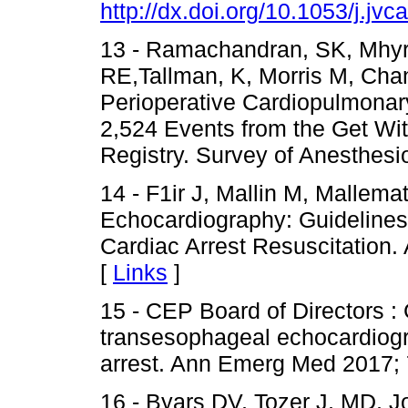
http://dx.doi.org/10.1053/j.jv
13 - Ramachandran, SK, Mhyre
RE,Tallman, K, Morris M, Chan
Perioperative Cardiopulmonary
2,524 Events from the Get Wi
Registry. Survey of Anesthesio
14 - F1ir J, Mallin M, Mallema
Echocardiography: Guidelines 
Cardiac Arrest Resuscitation
[
Links
]
15 - CEP Board of Directors : 
transesophageal echocardiogr
arrest. Ann Emerg Med 2017; 
16 - Byars DV, Tozer J, MD, 