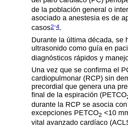
de la población general o int
asociado a anestesia es de a
-
2
4
casos
.
Durante la última década, se 
ultrasonido como guía en paci
diagnósticos rápidos y manejo
Una vez que se confirma el PC
cardiopulmonar (RCP) sin dem
precordial que genera una pre
final de la espiración (PETCO
durante la RCP se asocia con
excepciones PETCO
<10 mm 
2
vital avanzado cardíaco (ACLS