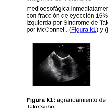
medioesofágica inmediatament
con fracción de eyección 15% 
izquierda por Sindrome de Tak
por McConnell. (
Figura k1
) y (
Figura k1:
agrandamiento de 
Takotsubo