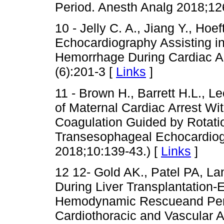
Period. Anesth Analg 2018;12
10 - Jelly C. A., Jiang Y., Hoe
Echocardiography Assisting in
Hemorrhage During Cardiac Ar
(6):201-3 [
Links
]
11 - Brown H., Barrett H.L., Le
of Maternal Cardiac Arrest Wi
Coagulation Guided by Rotat
Transesophageal Echocardiog
2018;10:139-43.) [
Links
]
12 12- Gold AK., Patel PA, La
During Liver Transplantation
Hemodynamic Rescueand Peri
Cardiothoracic and Vascular 