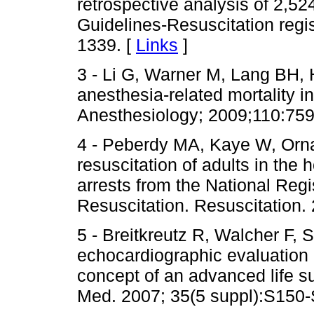
retrospective analysis of 2,5
Guidelines-Resuscitation regi
1339. [
Links
]
3 - Li G, Warner M, Lang BH,
anesthesia-related mortality i
Anesthesiology; 2009;110:759
4 - Peberdy MA, Kaye W, Orna
resuscitation of adults in the 
arrests from the National Reg
Resuscitation. Resuscitation.
5 - Breitkreutz R, Walcher F,
echocardiographic evaluation
concept of an advanced life s
Med. 2007; 35(5 suppl):S150-