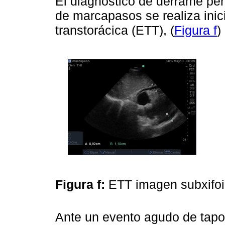
El diagnóstico de derrame per
de marcapasos se realiza inic
transtorácica (ETT), (
Figura f
)
Figura f:
ETT imagen subxifoi
Ante un evento agudo de tapo