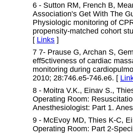
6 - Sutton RM, French B, Mean
Association's Get With The Gu
Physiologic monitoring of CPR 
propensity-matched cohort stu
[
Links
]
7 7- Prause G, Archan S, Gemes
eff5ctiveness of cardiac mass
monitoring during cardiopulm
2010; 28:746.e5-746.e6. [
Lin
8 - Moitra V.K., Einav S., Thies
Operating Room: Resuscitati
Anesthesiologist: Part 1. Ane
9 - McEvoy MD, Thies K-C, Ein
Operating Room: Part 2-Specia