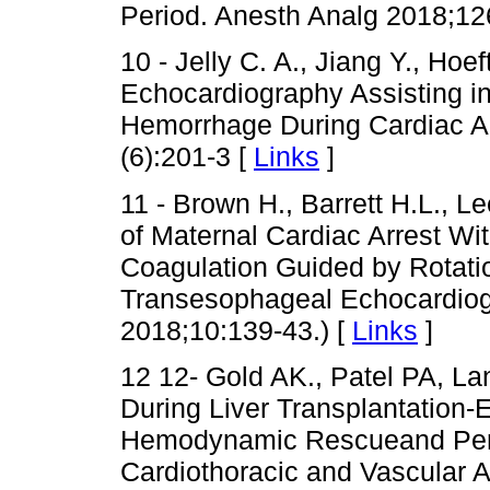
Period. Anesth Analg 2018;12
10 - Jelly C. A., Jiang Y., Hoe
Echocardiography Assisting in
Hemorrhage During Cardiac Ar
(6):201-3 [
Links
]
11 - Brown H., Barrett H.L., Le
of Maternal Cardiac Arrest Wi
Coagulation Guided by Rotat
Transesophageal Echocardiog
2018;10:139-43.) [
Links
]
12 12- Gold AK., Patel PA, La
During Liver Transplantation
Hemodynamic Rescueand Peri
Cardiothoracic and Vascular 