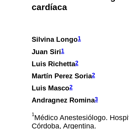
cardíaca
1
Silvina Longo
1
Juan Siri
2
Luis Richetta
2
Martín Perez Soria
2
Luis Masco
3
Andragnez Romina
1
Médico Anestesiólogo. Hospit
Córdoba, Argentina.