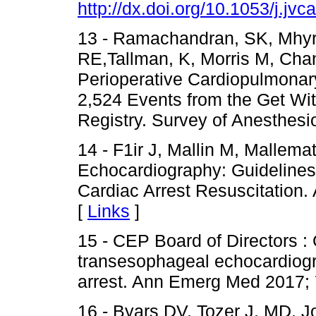
http://dx.doi.org/10.1053/j.jv
13 - Ramachandran, SK, Mhyre
RE,Tallman, K, Morris M, Chan
Perioperative Cardiopulmonary
2,524 Events from the Get Wi
Registry. Survey of Anesthesio
14 - F1ir J, Mallin M, Mallema
Echocardiography: Guidelines 
Cardiac Arrest Resuscitation
[
Links
]
15 - CEP Board of Directors : 
transesophageal echocardiogr
arrest. Ann Emerg Med 2017; 
16 - Byars DV, Tozer J, MD, 