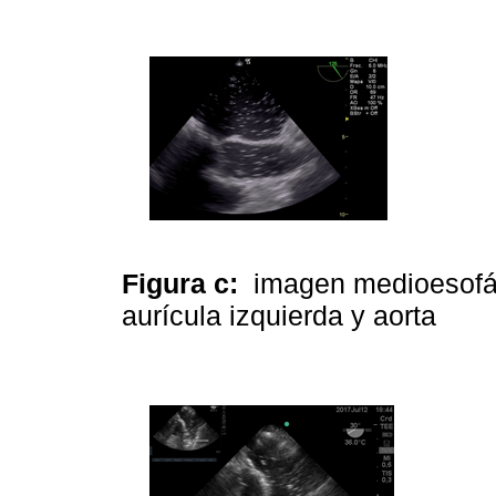
Figura c:
imagen medioesofág
aurícula izquierda y aorta