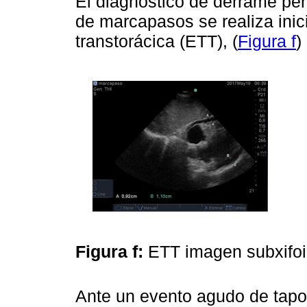
El diagnóstico de derrame per
de marcapasos se realiza inic
transtorácica (ETT), (
Figura f
)
Figura f:
ETT imagen subxifoi
Ante un evento agudo de tapo