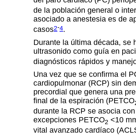
de la población general o int
asociado a anestesia es de a
-
2
4
casos
.
Durante la última década, se 
ultrasonido como guía en paci
diagnósticos rápidos y manejo
Una vez que se confirma el PC
cardiopulmonar (RCP) sin dem
precordial que genera una pre
final de la espiración (PETCO
durante la RCP se asocia con
excepciones PETCO
<10 mm 
2
vital avanzado cardíaco (ACLS