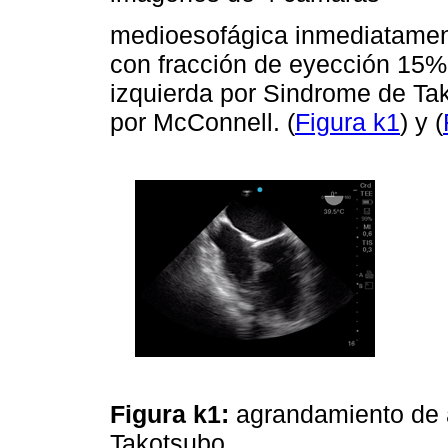
medioesofágica inmediatament
con fracción de eyección 15% 
izquierda por Sindrome de Tak
por McConnell. (
Figura k1
) y (
Figura k1:
agrandamiento de 
Takotsubo