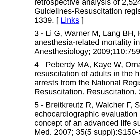
retrospective analysis of 2,5
Guidelines-Resuscitation regi
1339. [
Links
]
3 - Li G, Warner M, Lang BH,
anesthesia-related mortality i
Anesthesiology; 2009;110:759
4 - Peberdy MA, Kaye W, Orna
resuscitation of adults in the 
arrests from the National Reg
Resuscitation. Resuscitation.
5 - Breitkreutz R, Walcher F,
echocardiographic evaluation
concept of an advanced life s
Med. 2007; 35(5 suppl):S150-