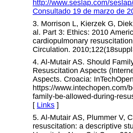
http://www.seslap.com/seslap/
Consultado 19 de marzo de 2
3. Morrison L, Kierzek G, Diek
al. Part 3: Ethics: 2010 Ameri
cardiopulmonary resuscitatio
Circulation. 2010;122(18supp
4. Al-Mutair AS. Should Famil
Resuscitation Aspects (Interne
Aspects. Croacia: InTechOpen,
https://www.intechopen.com/b
family-be-allowed-during-resu
[
Links
]
5. Al-Mutair AS, Plummer V, C
resuscitation: a descriptive st