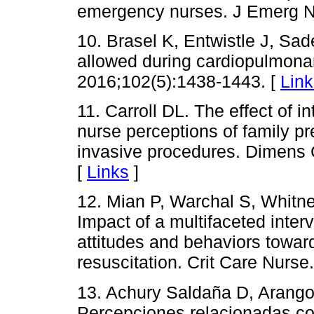
emergency nurses. J Emerg N
10. Brasel K, Entwistle J, Sa
allowed during cardiopulmonar
2016;102(5):1438-1443. [
Link
11. Carroll DL. The effect of 
nurse perceptions of family p
invasive procedures. Dimens C
[
Links
]
12. Mian P, Warchal S, Whitne
Impact of a multifaceted inter
attitudes and behaviors towar
resuscitation. Crit Care Nurse
13. Achury Saldaña D, Arango
Percepciones relacionadas con