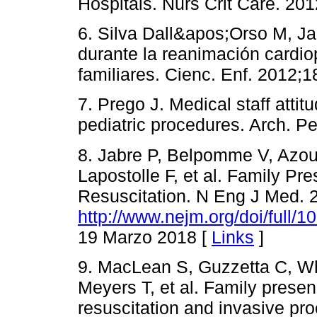
Hospitals. Nurs Crit Care. 201
6. Silva Dall&apos;Orso M, Ja
durante la reanimación cardio
familiares. Cienc. Enf. 2012;1
7. Prego J. Medical staff atti
pediatric procedures. Arch. Pe
8. Jabre P, Belpomme V, Azoul
Lapostolle F, et al. Family P
Resuscitation. N Eng J Med. 
http://www.nejm.org/doi/full
19 Marzo 2018 [
Links
]
9. MacLean S, Guzzetta C, Wh
Meyers T, et al. Family prese
resuscitation and invasive pro