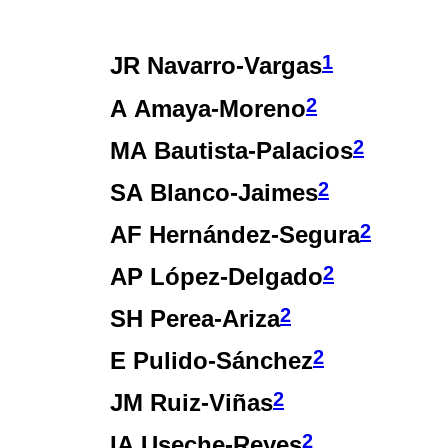
1
JR Navarro-Vargas
2
A Amaya-Moreno
2
MA Bautista-Palacios
2
SA Blanco-Jaimes
2
AF Hernández-Segura
2
AP López-Delgado
2
SH Perea-Ariza
2
E Pulido-Sánchez
2
JM Ruiz-Viñas
2
IA Useche-Reyes