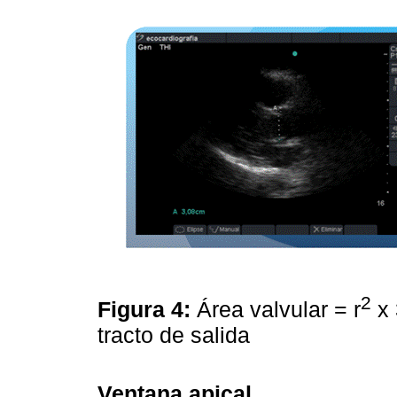
2
Figura 4:
Área valvular = r
x 
tracto de salida
Ventana apical