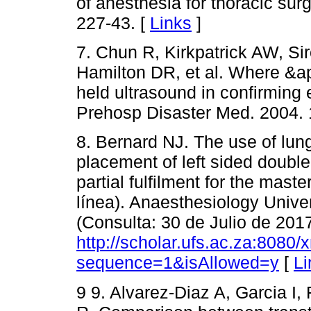
of anesthesia for thoracic sur
227-43. [
Links
]
7. Chun R, Kirkpatrick AW, Si
Hamilton DR, et al. Where &ap
held ultrasound in confirming
Prehosp Disaster Med. 2004. 
8. Bernard NJ. The use of lung
placement of left sided doubl
partial fulfilment for the mast
línea). Anaesthesiology Univer
(Consulta: 30 de Julio de 201
http://scholar.ufs.ac.za:8080
sequence=1&isAllowed=y
[
Li
9 9. Alvarez-Diaz A, Garcia I