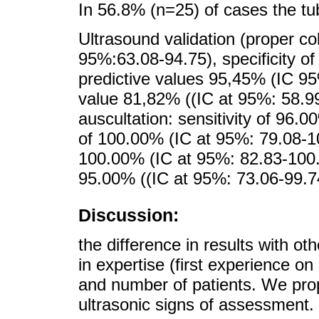
In 56.8% (n=25) of cases the tu
Ultrasound validation (proper col
95%:63.08-94.75), specificity o
predictive values 95,45% (IC 95
value 81,82% ((IC at 95%: 58.99
auscultation: sensitivity of 96.0
of 100.00% (IC at 95%: 79.08-100
100.00% (IC at 95%: 82.83-100.0
95.00% ((IC at 95%: 73.06-99.7
Discussion:
the difference in results with ot
in expertise (first experience on
and number of patients. We prop
ultrasonic signs of assessment.