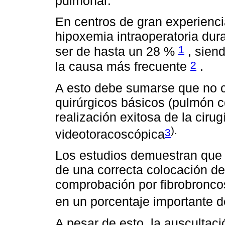
pulmonar.
En centros de gran experiencia
hipoxemia intraoperatoria dura
1
ser de hasta un 28 %
, siend
2
la causa más frecuente
.
A esto debe sumarse que no c
quirúrgicos básicos (pulmón co
realización exitosa de la ciru
).
3
videotoracoscópica
Los estudios demuestran que 
de una correcta colocación del
comprobación por fibrobronco
en un porcentaje importante 
A pesar de esto, la ausculta