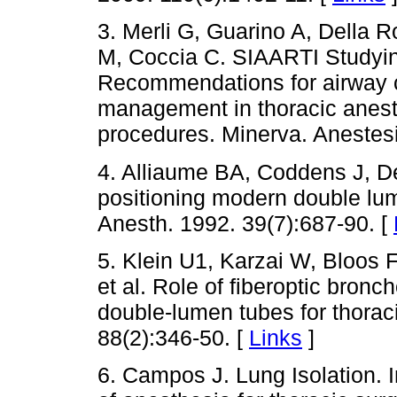
3. Merli G, Guarino A, Della R
M, Coccia C. SIAARTI Studying
Recommendations for airway co
management in thoracic anest
procedures. Minerva. Anestesi
4. Alliaume BA, Coddens J, Delo
positioning modern double lu
Anesth. 1992. 39(7):687-90. [
5. Klein U1, Karzai W, Bloos F
et al. Role of fiberoptic bronc
double-lumen tubes for thorac
88(2):346-50. [
Links
]
6. Campos J. Lung Isolation. I