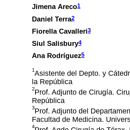
1
Jimena Areco
2
Daniel Terra
3
Fiorella Cavalleri
4
Siul Salisbury
5
Ana Rodríguez
1
Asistente del Depto. y Cáted
la República
2
Prof. Adjunto de Cirugía. Cir
República
3
Prof. Adjunto del Departamen
Facultad de Medicina. Univers
4
Prof. Agdo.Cirugía de Tórax.