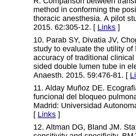
R. Comparison between transth
method in conforming the posi
thoracic anesthesia. A pilot 
2015. 62:305-12. [
Links
]
10. Parab SY, Divatia JV, Cho
study to evaluate the utility o
accuracy of traditional clinical
sided double lumen tube in ele
Anaesth. 2015. 59:476-81. [
L
11. Alday Muñoz DE. Ecografi
funcional del bloqueo pulmona
Madrid: Universidad Autonoma 
[
Links
]
12. Altman DG, Bland JM. Stati
sensitivity and specificity. B