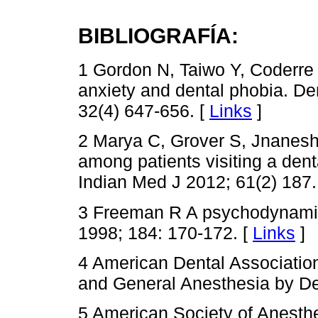
BIBLIOGRAFÍA:
1 Gordon N, Taiwo Y, Coderre
anxiety and dental phobia. De
32(4) 647-656. [
Links
]
2 Marya C, Grover S, Jnaneshw
among patients visiting a denta
Indian Med J 2012; 61(2) 187.
3 Freeman R A psychodynamic 
1998; 184: 170-172. [
Links
]
4 American Dental Association
and General Anesthesia by Den
5 American Society of Anesthes