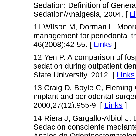
Sedation: Definition of Gener
Sedation/Analgesia, 2004, [
L
11 Wilson M, Dorman L, Moore 
management for periodontal t
46(2008):42-55. [
Links
]
12 Yen P. A comparison of fos
sedation during outpatient de
State University. 2012. [
Links
13 Craig D, Boyle C, Fleming 
implant and periodontal surger
2000;27(12):955-9. [
Links
]
14 Riera J, Gargallo-Albiol 
Sedación consciente mediante
Anales de Odontoestomatolog