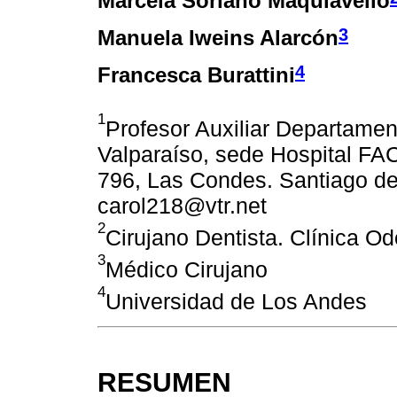
Marcela Soriano Maquiavello
3
Manuela Iweins Alarcón
4
Francesca Burattini
1
Profesor Auxiliar Departamen
Valparaíso, sede Hospital FA
796, Las Condes. Santiago de 
carol218@vtr.net
2
Cirujano Dentista. Clínica O
3
Médico Cirujano
4
Universidad de Los Andes
RESUMEN