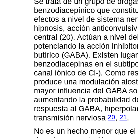
Se trata de un grupo de droga
benzodiacepínico que constitu
efectos a nivel de sistema ner
hipnosis, acción anticonvulsi
central (20). Actúan a nivel d
potenciando la acción inhibit
butírico (GABA). Existen luga
benzodiacepinas en el subtip
canal iónico de Cl-). Como res
produce una modulación alost
mayor influencia del GABA sobr
aumentando la probabilidad de
respuesta al GABA, hiperpolar
20
21
transmisión nerviosa
,
.
No es un hecho menor que el p