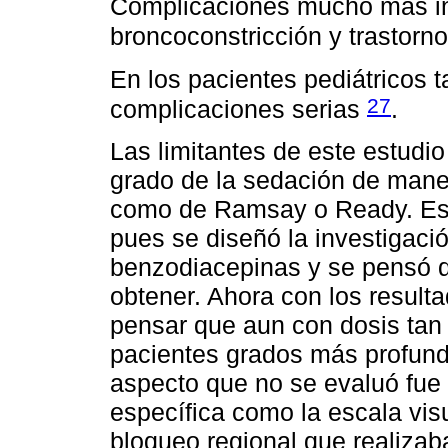
Complicaciones mucho más inf
broncoconstricción y trastorn
En los pacientes pediátricos 
27
complicaciones serias
.
Las limitantes de este estudio
grado de la sedación de maner
como de Ramsay o Ready. Est
pues se diseñó la investigaci
benzodiacepinas y se pensó q
obtener. Ahora con los result
pensar que aun con dosis tan
pacientes grados más profund
aspecto que no se evaluó fue 
específica como la escala vis
bloqueo regional que realizab