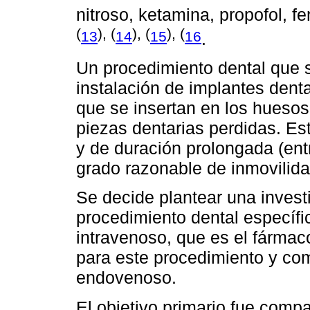
nitroso, ketamina, propofol, 
(
), (
), (
), (
13
14
15
16
.
Un procedimiento dental que s
instalación de implantes denta
que se insertan en los huesos
piezas dentarias perdidas. E
y de duración prolongada (ent
grado razonable de inmovilida
Se decide plantear una invest
procedimiento dental específ
intravenoso, que es el fármac
para este procedimiento y c
endovenoso.
El objetivo primario fue compa