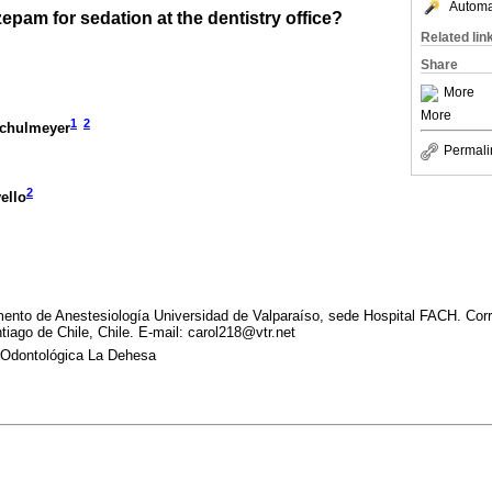
Automat
pam for sedation at the dentistry office?
Related lin
Share
More
More
1
2
Schulmeyer
Permali
2
ello
amento de Anestesiología Universidad de Valparaíso, sede Hospital FACH. Co
iago de Chile, Chile. E-mail: carol218@vtr.net
a Odontológica La Dehesa