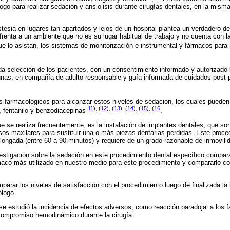
ogo para realizar sedación y ansiolisis durante cirugías dentales, en la misma
tesia en lugares tan apartados y lejos de un hospital plantea un verdadero de
frenta a un ambiente que no es su lugar habitual de trabajo y no cuenta con l
e lo asistan, los sistemas de monitorización e instrumental y fármacos pa
a selección de los pacientes, con un consentimiento informado y autorizado
unas, en compañía de adulto responsable y guía informada de cuidados post 
farmacológicos para alcanzar estos niveles de sedación, los cuales pueden i
11
), (
12
), (
13
), (
14
), (
15
), (
16
l, fentanilo y benzodiacepinas
.
e se realiza frecuentemente, es la instalación de implantes dentales, que son 
sos maxilares para sustituir una o más piezas dentarias perdidas. Este proc
longada (entre 60 a 90 minutos) y requiere de un grado razonable de inmovilid
vestigación sobre la sedación en este procedimiento dental específico compa
rmaco más utilizado en nuestro medio para este procedimiento y compararlo 
mparar los niveles de satisfacción con el procedimiento luego de finalizada la 
ólogo.
e estudió la incidencia de efectos adversos, como reacción paradojal a los f
 compromiso hemodinámico durante la cirugía.