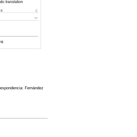
ic translation
ks
nk
rrespondencia: Fernández