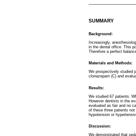
SUMMARY
Background:
Increasingly, anesthesiolog
in the dental office. This 
Therefore a perfect balanc
Materials and Methods:
We prospectively studied 
clonazepam (C) and evaluat
Results:
We studied 67 patients. Wh
However dentists in the ev
evaluated as fair and no c
of these three patients no
hypotension or hypertensive
Discussion:
We demonstrated that sedat