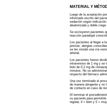
MATERIAL Y MÉTO
Luego de la aceptación por 
informado escrito del paci
sedación según indicación 
aleatorizada y doble ciega
Se excluyeron pacientes qu
reacción paradojal conoci
Los pacientes al llegar a l
previas, alergias conocida
se les instaló una vía ven
arterial.
Los pacientes fueron divid
intravenoso de 1 mg y se t
bolo de 0,2 mg de clonaze
minutos. No se administra
respecto del fármaco admin
Una vez terminado el proce
de manera atingente y no t
de contacto en caso de requ
Al terminar el procedimient
su paciente para permitirl
regular, 4 = bien y 5 = muy