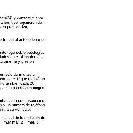
dfach/34) y consentimiento
lantes que requirieron de
era prospectiva,
ue tenían el antecedente de
 interrogó sobre patologías
ados en el sillón dental y
turometría y presión
ó un bolo de midazolam
po fue el C que recibió un
rio también cada 20
 pacientes estaban ciegos
ental hasta que respondiera
as y un número de teléfono
ería a su vehículo.
a calidad de la sedación de
1 = muy mal, 2 = mal, 3 =