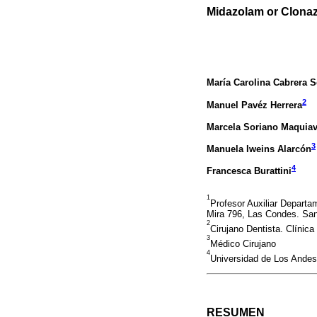
Midazolam or Clonaze
María Carolina Cabrera 
2
Manuel Pavéz Herrera
Marcela Soriano Maquiav
3
Manuela Iweins Alarcón
4
Francesca Burattini
1
Profesor Auxiliar Depart
Mira 796, Las Condes. Sant
2
Cirujano Dentista. Clínic
3
Médico Cirujano
4
Universidad de Los Andes
RESUMEN