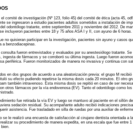
DOS
el comité de investigación (Nº 123, folio 45) del comité de ética (acta 45, o
ente se ingresaron a estudio pacientes adultos sometidos a instalación de imp
del odontólogo tratante, entre septiembre 2011 y noviembre del 2012. De man
 se incluyeron pacientes entre 18 y 75 años ASA I y II, con ayuno de 6 horas.
e no quisieran participar en la investigación, pacientes sin ayuno y casos q
da a benzodiacepinas.
a consulta fueron entrevistados y evaluados por su anestesiólogo tratante. Se
s, ingesta de fármacos y se corroboró su última ingesta. Luego fueron acomod
osa periférica. Fueron monitorizados de manera no invasiva y continua con sa
idos en dos grupos de acuerdo a una aleatorización previa: el grupo M recibi
ituló su efecto pudiendo repetirse la misma dosis cada 20 minutos. El otro gru
pam también intravenoso. Esta misma dosis se repitió en caso de ser necesa
ron otros fármacos por la vía endovenosa (EV). Tanto el odontólogo como los
istrado.
dimiento fue retirada la vía EV y luego se mantuvo al paciente en el sillón d
uviera sedación residual. Su acompañante adulto recibió indicaciones precis
erir asistencia. Fue trasladado en silla de ruedas por una auxiliar de enferm
o se le realizó una encuesta de satisfacción al cirujano dentista orientada a l
e realizar su procedimiento de manera expedita, en una escala que fue entre 
 bien.