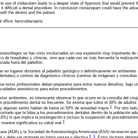
e use of midazolam leads to a deeper state of hypnosis that would prevent th
 it difficult a dental procedure. In conclusion clonazepam could have the adv
both the dentist and the patient.
l office; benzodiacepins
estesiólogos se han visto involucrados en una expansión muy importante de 
gico de hospitales y clínicas, sino que cada vez es más frecuente la realizaci
izada fuera del pabellón.
n en lugares distantes al pabellón quirúrgico o definitivamente en ambientes
entales) o centros de diagnóstico clínicos (centros de imágenes y consultas
 que estos profesionales deban prepararse para estos nuevos desafíos, bajo un
e cuidados anestésicos para estos procedimientos.
os ambientes, es interesante observar lo que ocurre en la consulta del ciruj
n procedimiento dental es frecuente. Se estima que sobre el 30% de adultos 
2
 y algunas series hablan de hasta un 50% de ansiedad mayor
. Por otro lado
ostrado que la fobia a los procedimientos dentales dentro de la población adu
10%) lo que implica la postergación e incluso la suspensión de procedimiento
3
e manera significativa su salud oral
.
ana (ADA) y la Sociedad de Anestesiología Americana (ASA) reconocen que l
4
5
ntal y debe ser otorgada en forma segura y efectiva
,
. Estos factores determ