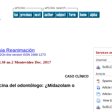
sia Reanimación
Services 
2
On-line version
ISSN
1688-1273
Journal
.30 no.2 Montevideo Dec. 2017
SciELO
Article
CASO CLÍNICO
Spanis
icina del odontólogo: ¿Midazolam o
Article
Article
How to 
SciELO