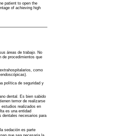
e patient to open the
antage of achieving high
sus áreas de trabajo. No
ón de procedimientos que
 extrahospitalarios, como
 endoscópicas).
a política de seguridad y
ano dental. Es bien sabido
tienen temor de realizarse
, estudios realizados en
lta es una entidad
s dentales necesarios para
a sedación es parte
inan que sea necesaria la