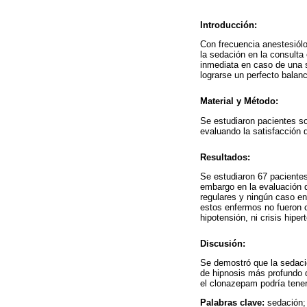
Introducción:
Con frecuencia anestesiólo
la sedación en la consulta
inmediata en caso de una s
lograrse un perfecto balanc
Material y Método:
Se estudiaron pacientes s
evaluando la satisfacción d
Resultados:
Se estudiaron 67 paciente
embargo en la evaluación d
regulares y ningún caso en
estos enfermos no fueron c
hipotensión, ni crisis hiper
Discusión:
Se demostró que la sedació
de hipnosis más profundo q
el clonazepam podría tener 
Palabras clave:
sedación;