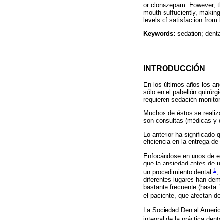
or clonazepam. However, th
mouth suffuciently, making
levels of satisfaction from 
Keywords:
sedation; denta
INTRODUCCIÓN
En los últimos años los an
sólo en el pabellón quirúr
requieren sedación monitor
Muchos de éstos se realiza
son consultas (médicas y d
Lo anterior ha significado
eficiencia en la entrega d
Enfocándose en unos de est
que la ansiedad antes de u
1
un procedimiento dental
,
diferentes lugares han dem
bastante frecuente (hasta 
el paciente, que afectan d
La Sociedad Dental Americ
integral de la práctica de