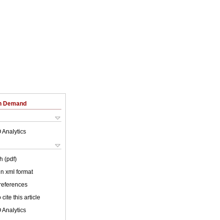
on Demand
 Analytics
h (pdf)
 in xml format
 references
cite this article
 Analytics