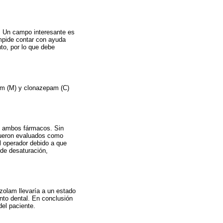
o. Un campo interesante es
impide contar con ayuda
to, por lo que debe
am (M) y clonazepam (C)
n ambos fármacos. Sin
 fueron evaluados como
l operador debido a que
 de desaturación,
zolam llevaría a un estado
ento dental. En conclusión
del paciente.