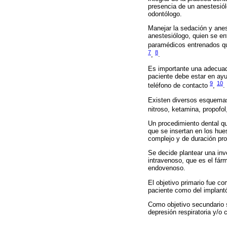
presencia de un anestesiól
odontólogo.
Manejar la sedación y anes
anestesiólogo, quien se en
paramédicos entrenados qu
7
8
,
.
Es importante una adecuad
paciente debe estar en ay
9
10
teléfono de contacto
,
.
Existen diversos esquemas 
nitroso, ketamina, propofo
Un procedimiento dental qu
que se insertan en los hue
complejo y de duración pro
Se decide plantear una in
intravenoso, que es el fá
endovenoso.
El objetivo primario fue co
paciente como del implant
Como objetivo secundario s
depresión respiratoria y/o