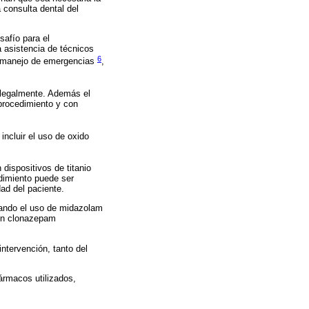
 consulta dental del
safío para el
a asistencia de técnicos
6
ra manejo de emergencias
,
 legalmente. Además el
procedimiento y con
ncluir el uso de oxido
dispositivos de titanio
edimiento puede ser
ad del paciente.
rando el uso de midazolam
con clonazepam
intervención, tanto del
ármacos utilizados,