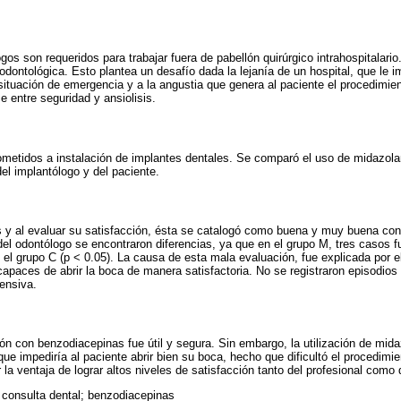
gos son requeridos para trabajar fuera de pabellón quirúrgico intrahospitalari
 odontológica. Esto plantea un desafío dada la lejanía de un hospital, que le 
ituación de emergencia y a la angustia que genera al paciente el procedimien
e entre seguridad y ansiolisis.
ometidos a instalación de implantes dentales. Se comparó el uso de midazol
el implantólogo y del paciente.
s y al evaluar su satisfacción, ésta se catalogó como buena y muy buena co
el odontólogo se encontraron diferencias, ya que en el grupo M, tres casos
 el grupo C (p < 0.05). La causa de esta mala evaluación, fue explicada por e
apaces de abrir la boca de manera satisfactoria. No se registraron episodios
tensiva.
n con benzodiacepinas fue útil y segura. Sin embargo, la utilización de mida
ue impediría al paciente abrir bien su boca, hecho que dificultó el procedimi
la ventaja de lograr altos niveles de satisfacción tanto del profesional como 
 consulta dental; benzodiacepinas