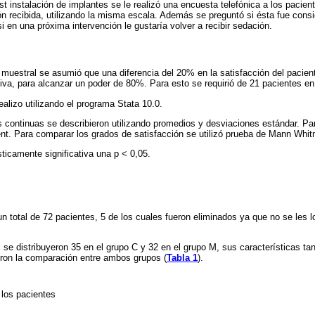
st instalación de implantes se le realizó una encuesta telefónica a los pacien
ón recibida, utilizando la misma escala. Además se preguntó si ésta fue cons
si en una próxima intervención le gustaría volver a recibir sedación.
 muestral se asumió que una diferencia del 20% en la satisfacción del pacie
tiva, para alcanzar un poder de 80%. Para esto se requirió de 21 pacientes e
realizo utilizando el programa Stata 10.0.
 continuas se describieron utilizando promedios y desviaciones estándar. Par
dent. Para comparar los grados de satisfacción se utilizó prueba de Mann Whit
icamente significativa una p < 0,05.
un total de 72 pacientes, 5 de los cuales fueron eliminados ya que no se les 
 se distribuyeron 35 en el grupo C y 32 en el grupo M, sus características t
eron la comparación entre ambos grupos (
Tabla 1
).
 los pacientes