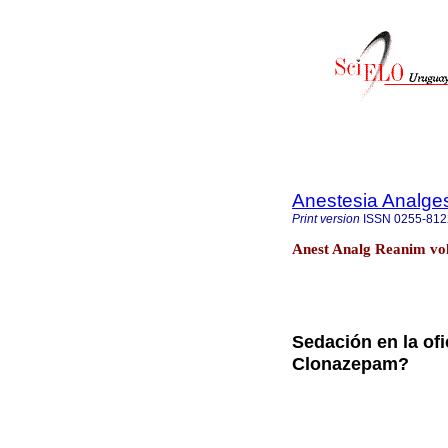
Anestesia Analge
Print version
ISSN
0255-812
Anest Analg Reanim vol
Sedación en la of
Clonazepam?