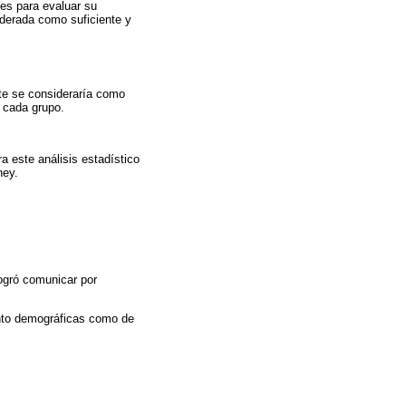
tes para evaluar su
iderada como suficiente y
nte se consideraría como
n cada grupo.
a este análisis estadístico
ney.
logró comunicar por
anto demográficas como de