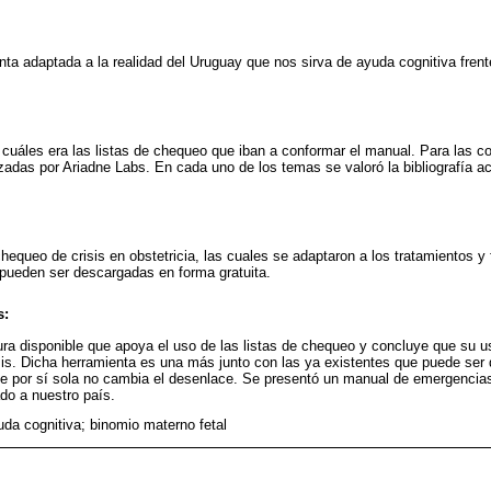
ta adaptada a la realidad del Uruguay que nos sirva de ayuda cognitiva frente
ó cuáles era las listas de chequeo que iban a conformar el manual. Para las 
izadas por Ariadne Labs. En cada uno de los temas se valoró la bibliografía ac
chequeo de crisis en obstetricia, las cuales se adaptaron a los tratamientos 
pueden ser descargadas en forma gratuita.
s:
atura disponible que apoya el uso de las listas de chequeo y concluye que su 
sis. Dicha herramienta es una más junto con las ya existentes que puede ser
que por sí sola no cambia el desenlace. Se presentó un manual de emergencia
ado a nuestro país.
uda cognitiva; binomio materno fetal