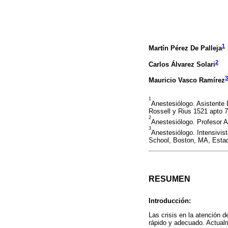
1
Martín Pérez De Palleja
2
Carlos Álvarez Solari
3
Mauricio Vasco Ramírez
1
Anestesiólogo. Asistente 
Rossell y Rius 1521 apto 
2
Anestesiólogo. Profesor A
3
Anestesiólogo. Intensivi
School, Boston, MA, Esta
RESUMEN
Introducción:
Las crisis en la atención 
rápido y adecuado. Actualm