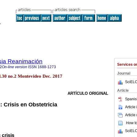
sia Reanimación
Services 
2
On-line version
ISSN
1688-1273
Journal
.30 no.2 Montevideo Dec. 2017
SciELO
Article
ARTÍCULO ORIGINAL
Spanis
 Crisis en Obstetricia
Article
Article
How to 
SciELO
 crisis