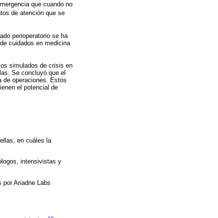
a emergencia que cuando no
untos de atención que se
dado perioperatorio se ha
r de cuidados en medicina
ios simulados de crisis en
llas. Se concluyó que el
ala de operaciones. Estos
tienen el potencial de
ellas, en cuáles la
logos, intensivistas y
s por Ariadne Labs