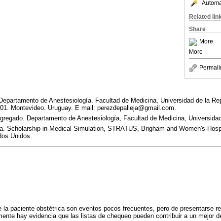
Automat
Related lin
Share
More
More
Permali
Departamento de Anestesiología. Facultad de Medicina, Universidad de la Re
701. Montevideo. Uruguay. E mail: perezdepalleja@gmail.com.
gregado. Departamento de Anestesiología, Facultad de Medicina, Universidad
sta. Scholarship in Medical Simulation, STRATUS, Brigham and Women's Hospi
dos Unidos.
de la paciente obstétrica son eventos pocos frecuentes, pero de presentarse 
ente hay evidencia que las listas de chequeo pueden contribuir a un mejor d