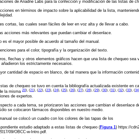
ciones de Ariadne Labs para la confección y modificación de las listas de c
cciones en términos de impacto sobre la aplicabilidad de la lista, manteniend
lejidad.
es cortas, las cuales sean fáciles de leer en voz alta y de llevar a cabo.
las acciones más relevantes que puedan cambiar el desenlace.
to es el mayor posible de acuerdo al tamaño del manual.
enciones para el color, tipografía y la organización del texto.
ros, flechas y otros elementos gráficos hacen que una lista de chequeo sea
 añadieron los estrictamente necesarios.
yor cantidad de espacio en blanco, de tal manera que la información contenid
listas de chequeo se tuvo en cuenta la bibliografía actualizada existente en 
20
), (
21
), (
22
), (
23
), (
24
), (
25
), (
26
), (
27
), (
28
), (
29
), (
30
), (
31
), (
32
), (
33
), (
34
 de la misma
niones de expertos.
 respecto a cada tema, se priorizaron las acciones que cambian el desenlace de
Sólo se colocaron fármacos disponibles en nuestro medio.
manual se colocó un cuadro con los colores de las tapas de los
spondiente estudio adaptado a estas listas de chequeo (
Figura 1
) https://cd
/2017/09/OBCC-w-Intro.pdf.