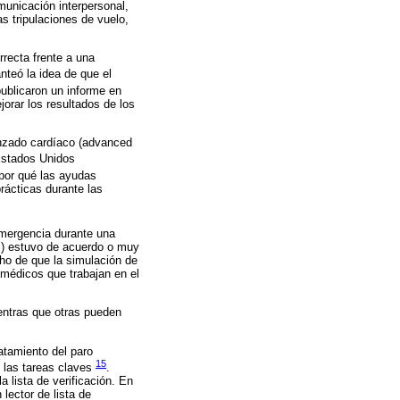
municación interpersonal,
as tripulaciones de vuelo,
recta frente a una
anteó la idea de que el
publicaron un informe en
orar los resultados de los
anzado cardíaco (advanced
 Estados Unidos
¿por qué las ayudas
rácticas durante las
emergencia durante una
9%) estuvo de acuerdo o muy
cho de que la simulación de
 médicos que trabajan en el
entras que otras pueden
atamiento del paro
15
e las tareas claves
.
a lista de verificación. En
lector de lista de