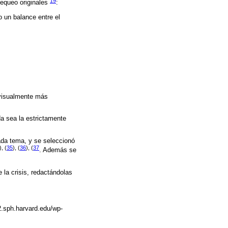
19
hequeo originales
:
o un balance entre el
 visualmente más
a sea la estrictamente
cada tema, y se seleccionó
), (
35
), (
36
), (
37
. Además se
 la crisis, redactándolas
n2.sph.harvard.edu/wp-