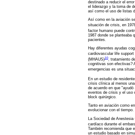
destinado a reducir el err
el liderazgo y la toma de d
así como el uso de listas d
Así como en la aviación se
situación de crisis, en 19
factor humano puede contr
1987 donde se planteaba qu
pacientes.
Hay diferentes ayudas cog
cardiovascular life support
10
(MHAUS)
, tratamiento d
cognitivas son efectivas? 
emergencias es una situac
En un estudio de resident
crisis clínica al menos un
de acuerdo en que "ayudó a
eventos de crisis y el uso
block quirúrgico.
Tanto en aviación como en
evolucionar con el tiempo.
La Sociedad de Anestesia O
cardíaco durante el embara
También recomienda que el l
un estudio basado en simul