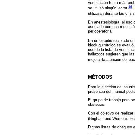
verificación tenía más pro
16
se utilizó ningún lector
.
utilizarán durante las cris
En anestesiología, el uso d
asociado con una reducción
perioperatoria.
En un estudio realizado e
block quirúrgico se evaluó 
uso de la lista de verifica
hallazgos sugieren que las 
mejorar la atención del pa
MÉTODOS
Para la elección de las cri
presencia del manual podía
El grupo de trabajo para s
obstetras.
Con el objetivo de realiza
(Brigham and Women's Hosp
Dichas listas de chequeo e