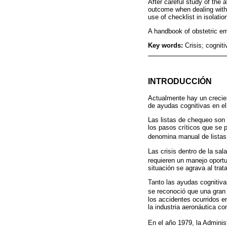
After careful study of the 
outcome when dealing with a
use of checklist in isolatio
A handbook of obstetric eme
Key words:
Crisis; cogniti
INTRODUCCIÓN
Actualmente hay un crecien
de ayudas cognitivas en el 
Las listas de chequeo son 
los pasos críticos que se 
denomina manual de lista
Las crisis dentro de la sa
requieren un manejo oport
situación se agrava al trat
Tanto las ayudas cognitiva
se reconoció que una gra
los accidentes ocurridos en
la industria aeronáutica c
En el año 1979, la Adminis