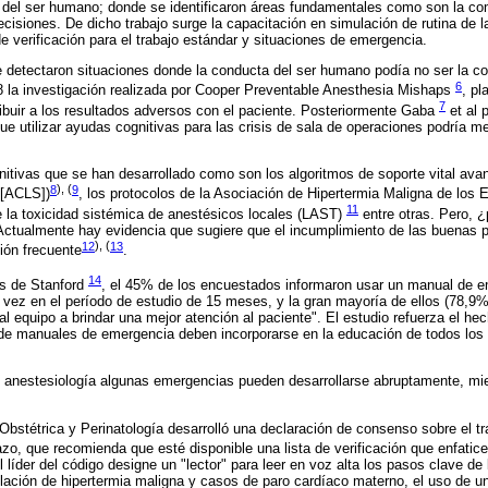
or del ser humano; donde se identificaron áreas fundamentales como son la co
ecisiones. De dicho trabajo surge la capacitación en simulación de rutina de l
e verificación para el trabajo estándar y situaciones de emergencia.
 detectaron situaciones donde la conducta del ser humano podía no ser la cor
6
78 la investigación realizada por Cooper Preventable Anesthesia Mishaps
, pl
7
ibuir a los resultados adversos con el paciente. Posteriormente Gaba
et al 
e utilizar ayudas cognitivas para las crisis de sala de operaciones podría mej
nitivas que se han desarrollado como son los algoritmos de soporte vital av
8
), (
9
 [ACLS])
, los protocolos de la Asociación de Hipertermia Maligna de los
11
e la toxicidad sistémica de anestésicos locales (LAST)
entre otras. Pero, 
Actualmente hay evidencia que sugiere que el incumplimiento de las buenas p
12
), (
13
ión frecuente
.
14
es de Stanford
, el 45% de los encuestados informaron usar un manual de 
a vez en el período de estudio de 15 meses, y la gran mayoría de ellos (78,
l equipo a brindar una mejor atención al paciente". El estudio refuerza el he
 de manuales de emergencia deben incorporarse en la educación de todos los
 anestesiología algunas emergencias pueden desarrollarse abruptamente, mi
bstétrica y Perinatología desarrolló una declaración de consenso sobre el tr
zo, que recomienda que esté disponible una lista de verificación que enfatic
íder del código designe un "lector" para leer en voz alta los pasos clave de l
ación de hipertermia maligna y casos de paro cardíaco materno, el uso de un 