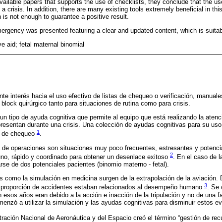
available papers that supports the use of checklists, they conclude that the us
 crisis. In addition, there are many existing tools extremely beneficial in thi
n is not enough to guarantee a positive result.
rgency was presented featuring a clear and updated content, which is suitable
ve aid; fetal maternal binomial
te interés hacia el uso efectivo de listas de chequeo o verificación, manuale
block quirúrgico tanto para situaciones de rutina como para crisis.
un tipo de ayuda cognitiva que permite al equipo que está realizando la atenc
presentan durante una crisis. Una colección de ayudas cognitivas para su uso 
1
s de chequeo
.
la de operaciones son situaciones muy poco frecuentes, estresantes y potenci
2
uno, rápido y coordinado para obtener un desenlace exitoso
. En el caso de l
arse de dos potenciales pacientes (binomio materno - fetal).
s como la simulación en medicina surgen de la extrapolación de la aviación.
3
n proporción de accidentes estaban relacionados al desempeño humano
. Se
 esos años eran debido a la acción e inacción de la tripulación y no de una f
omenzó a utilizar la simulación y las ayudas cognitivas para disminuir estos 
tración Nacional de Aeronáutica y del Espacio creó el término “gestión de re