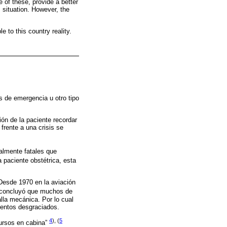
e of these, provide a better
s situation. However, the
 to this country reality.
s de emergencia u otro tipo
ión de la paciente recordar
frente a una crisis se
almente fatales que
a paciente obstétrica, esta
 Desde 1970 en la aviación
 concluyó que muchos de
alla mecánica. Por lo cual
eventos desgraciados.
4
), (
5
cursos en cabina”