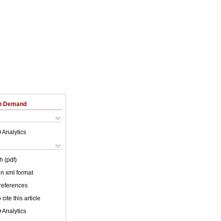
on Demand
 Analytics
h (pdf)
 in xml format
 references
cite this article
 Analytics