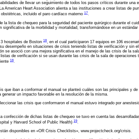
babilidades de llevar un seguimiento de todos los pasos críticos durante un
 La American Heart Association alienta a las instituciones a crear listas de p
17
is obstétricas, incluido el paro cardíaco materno
.
e la lista de chequeo para la seguridad del paciente quirúrgico durante el cui
 significativa de la morbilidad y mortalidad, transformándose en un estánda
18
n 3 hospitales de Boston
, en el cual participaron 17 equipos en 106 escenar
su desempeño en situaciones de crisis teniendo listas de verificación y sin e
ción se asoció con una mejora significativa en el manejo de las crisis de la s
listas de verificación si se usan durante las crisis de la sala de operaciones 
18
ciente
.
sis que iban a conformar el manual se planteó cuáles son las principales y de 
 generar un impacto favorable en la resolución de la misma.
eleccionar las crisis que conformaron el manual estuvo integrado por anestesió
r la confección de dichas listas de chequeo se tuvo en cuenta las desarrollada
19
ital y Harvard School of Public Health)
.
stán disponibles en «OR Crisis Checklists», www.projectcheck.org/crisis.