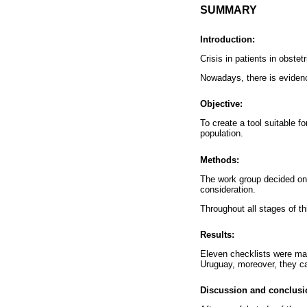
SUMMARY
Introduction:
Crisis in patients in obstet
Nowadays, there is evidenc
Objective:
To create a tool suitable fo
population.
Methods:
The work group decided on 
consideration.
Throughout all stages of t
Results:
Eleven checklists were mad
Uruguay, moreover, they c
Discussion and conclusi