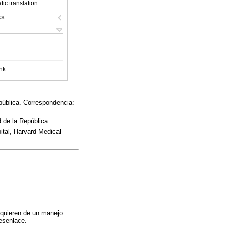
ic translation
ks
nk
pública. Correspondencia:
 de la República.
tal, Harvard Medical
requieren de un manejo
esenlace.