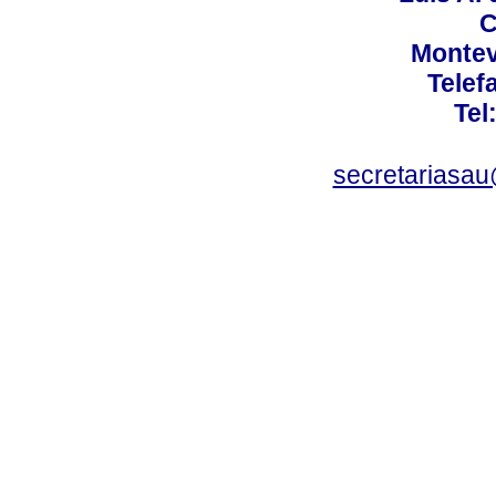
C
Montev
Telef
Tel
secretariasa