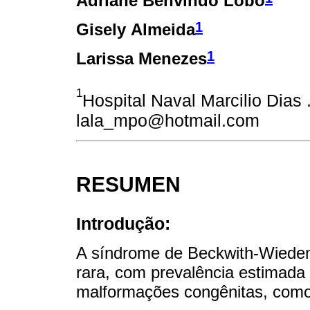
Adriane Benvindo Lobo
1
Gisely Almeida
1
Larissa Menezes
1
Hospital Naval Marcilio Dias .
lala_mpo@hotmail.com
RESUMEN
Introdução:
A síndrome de Beckwith-Wiede
rara, com prevalência estimada 
malformações congênitas, como 