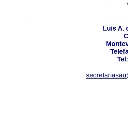
Luis A. 
C
Montev
Telef
Tel
secretariasa