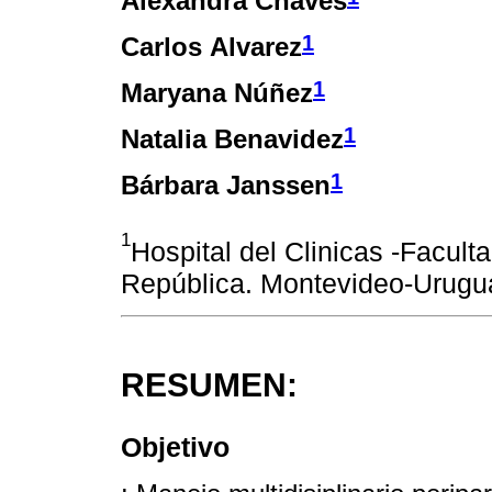
Alexandra Chaves
1
Carlos Alvarez
1
Maryana Núñez
1
Natalia Benavidez
1
Bárbara Janssen
1
Hospital del Clinicas -Facult
República. Montevideo-Urugu
RESUMEN:
Objetivo