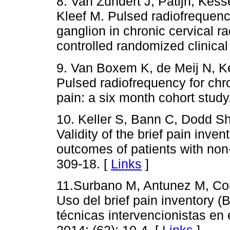
8. Van Zundert J, Patijn, Kes
Kleef M. Pulsed radiofrequency
ganglion in chronic cervical r
controlled randomized clinical
9. Van Boxem K, de Meij N, Ke
Pulsed radiofrequency for chro
pain: a six month cohort stud
10. Keller S, Bann C, Dodd S
Validity of the brief pain inve
outcomes of patients with non
309-18. [
Links
]
11.Surbano M, Antunez M, Cou
Uso del brief pain inventory (
técnicas intervencionistas en 