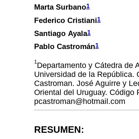
1
Marta Surbano
1
Federico Cristiani
1
Santiago Ayala
1
Pablo Castromán
1
Departamento y Cátedra de A
Universidad de la República. 
Castroman. José Aguirre y Le
Oriental del Uruguay. Código 
pcastroman@hotmail.com
RESUMEN: