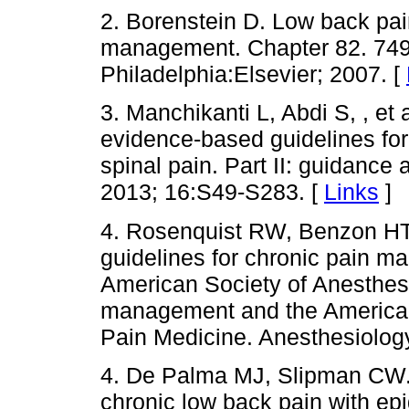
2. Borenstein D. Low back pa
management. Chapter 82. 749
Philadelphia:Elsevier; 2007. [
3. Manchikanti L, Abdi S, , et
evidence-based guidelines for 
spinal pain. Part II: guidanc
2013; 16:S49-S283. [
Links
]
4. Rosenquist RW, Benzon HT, 
guidelines for chronic pain m
American Society of Anesthesi
management and the American
Pain Medicine. Anesthesiolog
4. De Palma MJ, Slipman CW
chronic low back pain with epi