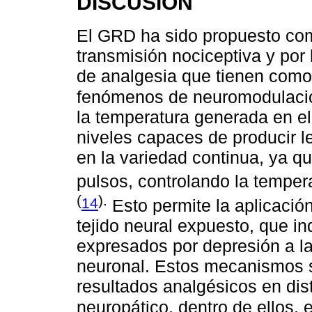
DISCUSIÓN
El GRD ha sido propuesto com
transmisión nociceptiva y por 
de analgesia que tienen com
fenómenos de neuromodulaci
la temperatura generada en el
niveles capaces de producir 
en la variedad continua, ya q
pulsos, controlando la temper
(
).
14
Esto permite la aplicación
tejido neural expuesto, que i
expresados por depresión a lar
neuronal. Estos mecanismos s
resultados analgésicos en dist
neuropático, dentro de ellos, e