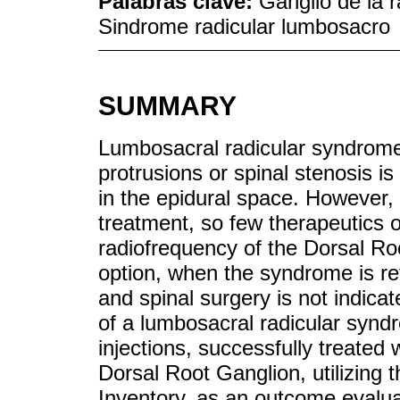
Palabras clave:
Ganglio de la r
Sindrome radicular lumbosacro
SUMMARY
Lumbosacral radicular syndrome,
protrusions or spinal stenosis is
in the epidural space. However, 
treatment, so few therapeutics o
radiofrequency of the Dorsal Roo
option, when the syndrome is ref
and spinal surgery is not indicat
of a lumbosacral radicular syndr
injections, successfully treated
Dorsal Root Ganglion, utilizing 
Inventory, as an outcome evaluat