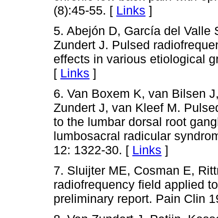
(8):45-55. [
Links
]
5. Abejón D, García del Valle 
Zundert J. Pulsed radiofrequen
effects in various etiological 
[
Links
]
6. Van Boxem K, van Bilsen J,
Zundert J, van Kleef M. Pulse
to the lumbar dorsal root gan
lumbosacral radicular syndrom
12: 1322-30. [
Links
]
7. Sluijter ME, Cosman E, Ritt
radiofrequency field applied to
preliminary report. Pain Clin 