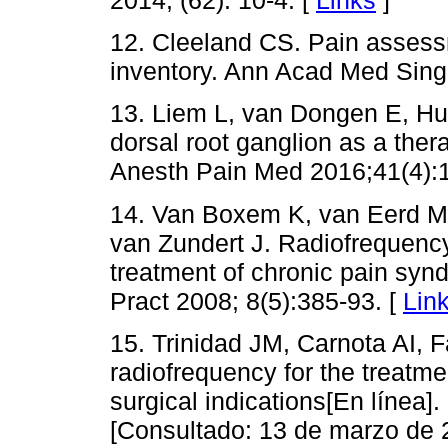
2014; (62): 10-4. [
Links
]
12. Cleeland CS. Pain assessm
inventory. Ann Acad Med Sing
13. Liem L, van Dongen E, Hu
dorsal root ganglion as a ther
Anesth Pain Med 2016;41(4):1
14. Van Boxem K, van Eerd M, 
van Zundert J. Radiofrequenc
treatment of chronic pain syn
Pract 2008; 8(5):385-93. [
Lin
15. Trinidad JM, Carnota AI, Fa
radiofrequency for the treatme
surgical indications[En línea]
[Consultado: 13 de marzo de 