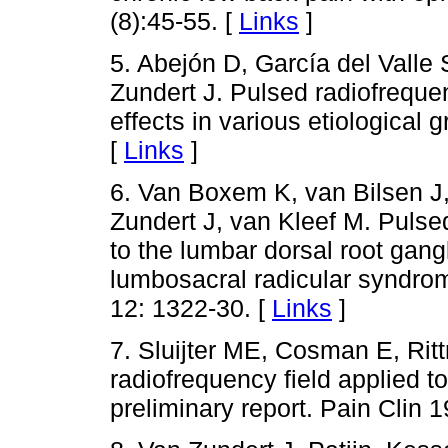
(8):45-55. [
Links
]
5. Abejón D, García del Valle 
Zundert J. Pulsed radiofrequen
effects in various etiological 
[
Links
]
6. Van Boxem K, van Bilsen J,
Zundert J, van Kleef M. Pulse
to the lumbar dorsal root gan
lumbosacral radicular syndrom
12: 1322-30. [
Links
]
7. Sluijter ME, Cosman E, Ritt
radiofrequency field applied to
preliminary report. Pain Clin 