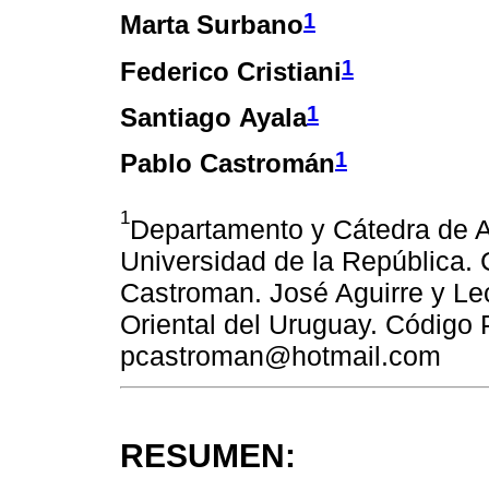
1
Marta Surbano
1
Federico Cristiani
1
Santiago Ayala
1
Pablo Castromán
1
Departamento y Cátedra de A
Universidad de la República. 
Castroman. José Aguirre y Le
Oriental del Uruguay. Código 
pcastroman@hotmail.com
RESUMEN: