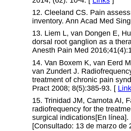
2014; (62): 10-4. [
Links
]
12. Cleeland CS. Pain assessm
inventory. Ann Acad Med Sing
13. Liem L, van Dongen E, Hu
dorsal root ganglion as a ther
Anesth Pain Med 2016;41(4):1
14. Van Boxem K, van Eerd M, 
van Zundert J. Radiofrequenc
treatment of chronic pain syn
Pract 2008; 8(5):385-93. [
Lin
15. Trinidad JM, Carnota AI, Fa
radiofrequency for the treatme
surgical indications[En línea]
[Consultado: 13 de marzo de 