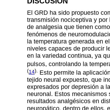
DISCUSIÓN
El GRD ha sido propuesto com
transmisión nociceptiva y por 
de analgesia que tienen com
fenómenos de neuromodulaci
la temperatura generada en el
niveles capaces de producir 
en la variedad continua, ya q
pulsos, controlando la temper
(
).
14
Esto permite la aplicación
tejido neural expuesto, que i
expresados por depresión a lar
neuronal. Estos mecanismos s
resultados analgésicos en dist
neuropático, dentro de ellos, e