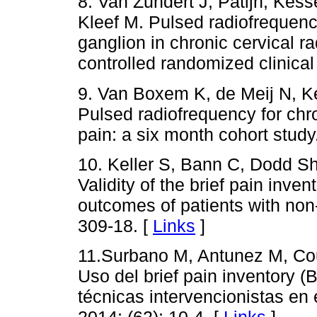
8. Van Zundert J, Patijn, Kes
Kleef M. Pulsed radiofrequency
ganglion in chronic cervical r
controlled randomized clinical
9. Van Boxem K, de Meij N, Ke
Pulsed radiofrequency for chro
pain: a six month cohort stud
10. Keller S, Bann C, Dodd S
Validity of the brief pain inve
outcomes of patients with non
309-18. [
Links
]
11.Surbano M, Antunez M, Cou
Uso del brief pain inventory (
técnicas intervencionistas en 