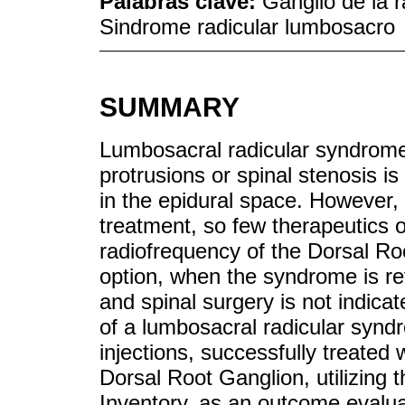
Palabras clave:
Ganglio de la r
Sindrome radicular lumbosacro
SUMMARY
Lumbosacral radicular syndrome,
protrusions or spinal stenosis is
in the epidural space. However, 
treatment, so few therapeutics o
radiofrequency of the Dorsal Roo
option, when the syndrome is ref
and spinal surgery is not indicat
of a lumbosacral radicular syndr
injections, successfully treated
Dorsal Root Ganglion, utilizing 
Inventory, as an outcome evaluat