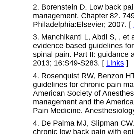
2. Borenstein D. Low back pa
management. Chapter 82. 749
Philadelphia:Elsevier; 2007. [
3. Manchikanti L, Abdi S, , et
evidence-based guidelines for 
spinal pain. Part II: guidanc
2013; 16:S49-S283. [
Links
]
4. Rosenquist RW, Benzon HT, 
guidelines for chronic pain m
American Society of Anesthesi
management and the American
Pain Medicine. Anesthesiolog
4. De Palma MJ, Slipman CW
chronic low back pain with epi